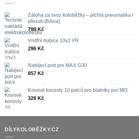
709 Kč
Záloha za svoz koloběžky – píchlá pneumatika /
přezutí (Bílina)
799
Kč
Vnitřní trubice 10x2 VR
296
Kč
Nabíjecí port pro MAX G30
857
Kč
Kovové konzoly 10 palců pro blatníky pro MI3
326
Kč
DÍLYKOLOBĚŽKY.CZ