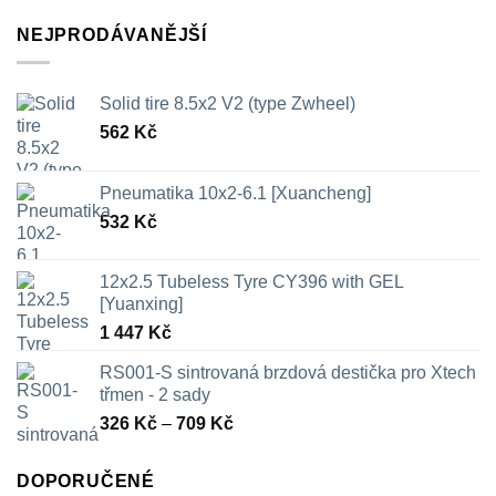
NEJPRODÁVANĚJŠÍ
Solid tire 8.5x2 V2 (type Zwheel)
562
Kč
Pneumatika 10x2-6.1 [Xuancheng]
532
Kč
12x2.5 Tubeless Tyre CY396 with GEL
[Yuanxing]
1 447
Kč
RS001-S sintrovaná brzdová destička pro Xtech
třmen - 2 sady
Rozpětí
326
Kč
–
709
Kč
cen:
326 Kč
DOPORUČENÉ
až