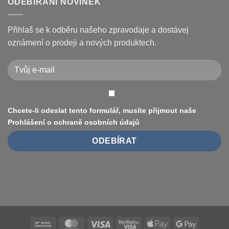
opravit
displeje
textu
ODEBÍRÁNÍ NOVINEK
Xiaomi
s
M365
názvem
/
Jak
Pro
vyměnit
Přihlaš se k odběru našeho zpravodaje a dostávej
a
pneumatiku
jak
na
oznámení o prodeji a nových produktech.
je
elektrokoloběžce
vyřešit
Xiaomi
(8.5″
vs
10″,
duše
vs.
bezdušové)
Chcete-li odeslat tento formulář, musíte přijmout naše
Prohlášení o ochraně osobních údajů
Bank
MasterCard
Visa
Visa
Apple
Google