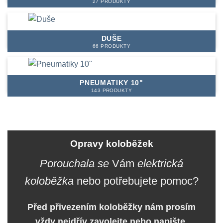
27 PRODUKTY
DUŠE
66 PRODUKTY
PNEUMATIKY 10"
143 PRODUKTY
Opravy koloběžek
Porouchala se
Vám
elektrická
koloběžka
nebo potřebujete
pomoc
?
Před přivezením koloběžky nám prosím
vždy nejdřív zavolejte nebo napište.