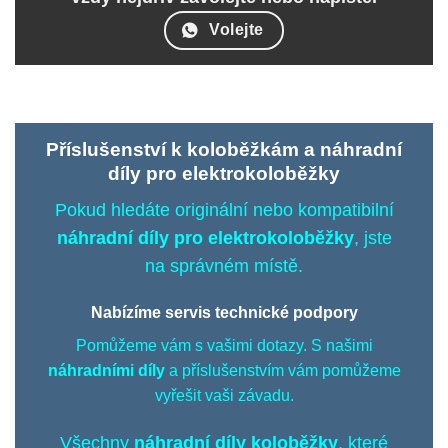
Volejte
Příslušenství k koloběžkám
a náhradní
díly pro elektrokoloběžky
Pokud hledáte originální nebo kompatibilní
náhradní díly pro elektrokoloběžky
, jste
na správném místě.
Nabízíme
servis
technické podpory
Pomůžeme vám s vašimi dotazy. S našimi
náhradními díly
a příslušenstvím vám pomůžeme
vyřešit vaši závadu.
Všechny
náhradní díly
koloběžky
, které