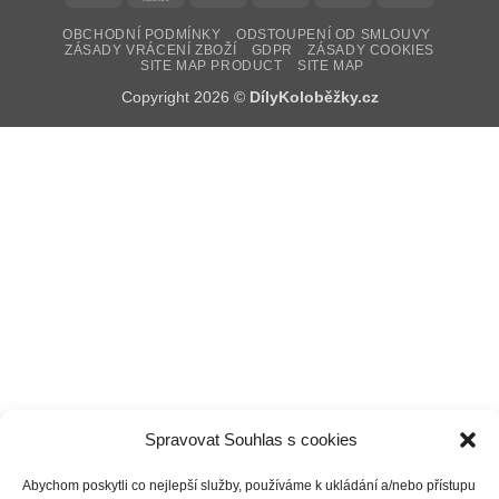
Transfer
2
Pay
Pay
OBCHODNÍ PODMÍNKY
ODSTOUPENÍ OD SMLOUVY
ZÁSADY VRÁCENÍ ZBOŽÍ
GDPR
ZÁSADY COOKIES
SITE MAP PRODUCT
SITE MAP
Copyright 2026 ©
DílyKoloběžky.cz
Spravovat Souhlas s cookies
Abychom poskytli co nejlepší služby, používáme k ukládání a/nebo přístupu