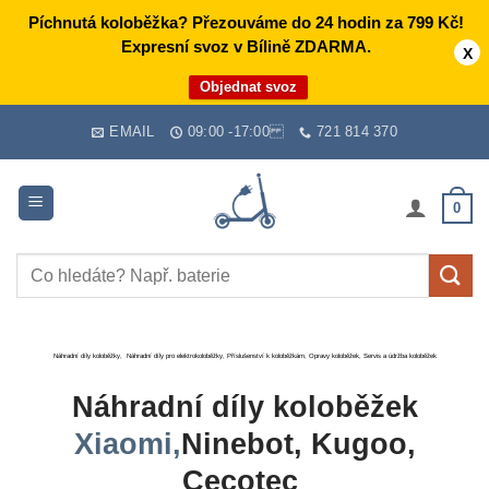
Píchnutá koloběžka? Přezouváme do 24 hodin za 799 Kč!
Expresní svoz v Bílině ZDARMA.
X
Objednat svoz
Skip
EMAIL
09:00 -17:00
721 814 370
to
content
0
Hledat:
Náhradní díly koloběžky, Náhradní díly pro elektrokoloběžky, Příslušenství k koloběžkám, Opravy koloběžek, Servis a údržba koloběžek
Náhradní díly koloběžek
Xiaomi,
Ninebot, Kugoo,
Cecotec