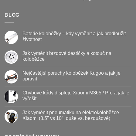
BLOG
Baterie koloběžky – kdy vyměnit a jak prodloužit
životnost
Žádné
komentáře
Jak vyměnit brzdové destičky a kotouč na
u
textu
koloběžce
s
názvem
Žádné
Baterie
komentáře
Nejčastější poruchy koloběžek Kugoo a jak je
koloběžky
u
–
textu
opravit
kdy
s
vyměnit
názvem
Žádné
a
Jak
komentáře
Chybové kódy displeje Xiaomi M365 / Pro a jak je
jak
vyměnit
u
prodloužit
brzdové
textu
vyřešit
životnost
destičky
s
a
názvem
Žádné
kotouč
Nejčastější
komentáře
Jak vyměnit pneumatiku na elektrokoloběžce
na
poruchy
u
koloběžce
koloběžek
textu
Xiaomi (8.5″ vs 10″, duše vs. bezdušové)
Kugoo
s
a
názvem
Žádné
jak
Chybové
komentáře
je
kódy
u