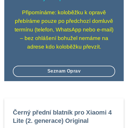
Připomínáme: koloběžku k opravě
přebíráme pouze po předchozí domluvě
termínu (telefon, WhatsApp nebo e-mail)
– bez ohlášení bohužel nemáme na
adrese kdo koloběžku převzít.
Seznam Oprav
Černý přední blatník pro Xiaomi 4
Lite (2. generace) Original