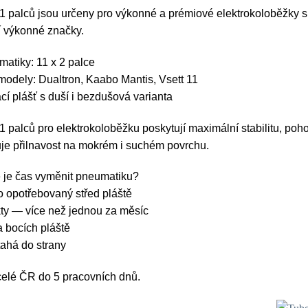
1 palců jsou určeny pro výkonné a prémiové elektrokoloběžky 
í výkonné značky.
atiky: 11 x 2 palce
modely: Dualtron, Kaabo Mantis, Vsett 11
cí plášť s duší i bezdušová varianta
 palců pro elektrokoloběžku poskytují maximální stabilitu, pohod
uje přilnavost na mokrém i suchém povrchu.
e je čas vyměnit pneumatiku?
 opotřebovaný střed pláště
ty — více než jednou za měsíc
a bocích pláště
ahá do strany
celé ČR do 5 pracovních dnů.