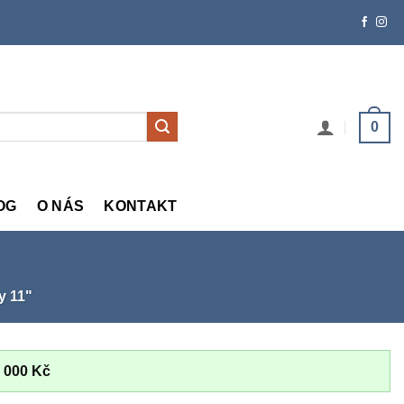
0
OG
O NÁS
KONTAKT
y 11"
 000
Kč