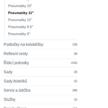
Pneumatiky 10"
Pneumatiky 11"
Pneumatiky 12"
Pneumatiky 8.5"
Pneumatiky 9"
Podložky na koloběžky
(10)
Reflexní vesty
(9)
Řídicí jednotky
(131)
Sady
(3)
Sady blatníků
(1)
Servis a údržba
(40)
Služby
(1)