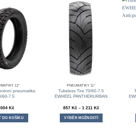
MATIKY 11"
PNEUMATIKY 11"
erénní pneumatika
Tubeless Tire 70/60-7.5
0/60-7.5
EWHEEL PANTHERURBAN
EW
Rozpětí
 004
Kč
857
Kč
–
1 211
Kč
cen:
857 Kč
T DO KOŠÍKU
VÝBĚR MOŽNOSTÍ
až
1
Tento
211 Kč
produkt