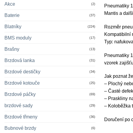
Akce
(2)
Pneumatiky 1
Mantis a dalš
Baterie
(37)
Blatníky
Rozměr pneum
(224)
Kompatibilní 
BMS moduly
(17)
Typ: nafukova
Brašny
(13)
Pneumatiky 11
Brzdová lanka
(31)
vzorek zajišť
Brzdové destičky
(34)
Jak poznat ž
Brzdové kotouče
(25)
– Plochý nebo
– Časté defek
Brzdové páčky
(69)
– Praskliny n
brzdové sady
– Koloběžka t
(29)
Brzdové třmeny
(36)
Doručení po 
Bubnové brzdy
(6)