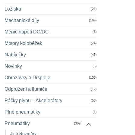
Ložiska
(21)
Mechanické díly
(109)
Měnič napětí DC/DC
(6)
Motory koloběžek
(74)
Nabíječky
(46)
Novinky
(5)
Obrazovky a Displeje
(136)
Odpružení a tlumiče
(12)
Páčky plynu – Akcelerátory
(53)
Plné pneumatiky
(1)
Pneumatiky
(309)
Jiné Rozměry