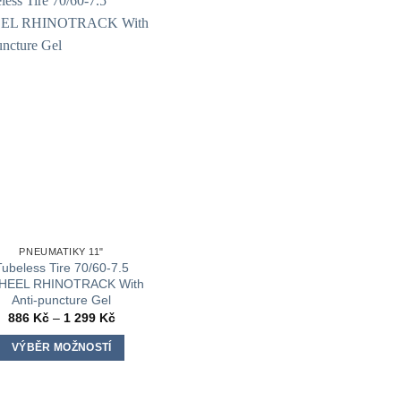
PNEUMATIKY 11"
Tubeless Tire 70/60-7.5
HEEL RHINOTRACK With
Anti-puncture Gel
Rozpětí
886
Kč
–
1 299
Kč
cen:
886 Kč
VÝBĚR MOŽNOSTÍ
až
1
Tento
299 Kč
produkt