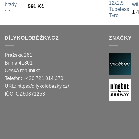
wi
591
Kč
1 
DÍLYKOLOBĚŽKY.CZ
ZNAČKY
Pražská 261
Bílina
41801
Česká republika
Telefon:
+420 721 814 370
URL:
https://dilykolobezky.cz/
IČO:
CZ60871253