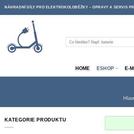
Skip
NÁHRADNÍ DÍLY PRO ELEKTROKOLOBĚŽKY – OPRAVY A SERVIS PR
to
content
Hledat:
HOME
ESHOP
E-
Hlavn
KATEGORIE PRODUKTU