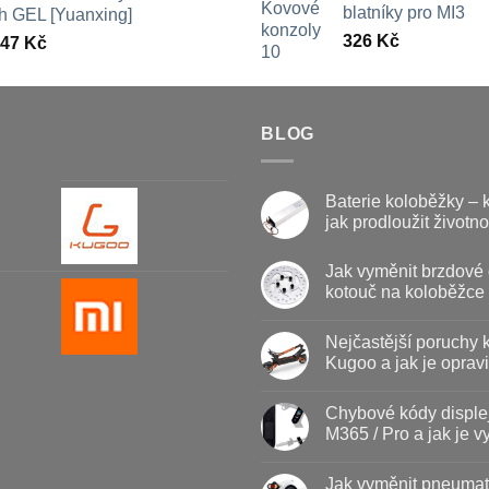
blatníky pro MI3
th GEL [Yuanxing]
až
326
Kč
447
Kč
709 Kč
BLOG
Baterie koloběžky – 
jak prodloužit životno
Žádné
komentáře
Jak vyměnit brzdové 
u
textu
kotouč na koloběžce
s
názvem
Žádné
Baterie
komentáře
Nejčastější poruchy 
u
koloběžky
textu
–
Kugoo a jak je opravi
s
kdy
názvem
vyměnit
Žádné
Jak
a
komentáře
Chybové kódy disple
vyměnit
u
jak
brzdové
textu
prodloužit
M365 / Pro a jak je vy
destičky
s
životnost
a
názvem
Žádné
kotouč
Nejčastější
komentáře
Jak vyměnit pneumat
na
poruchy
u