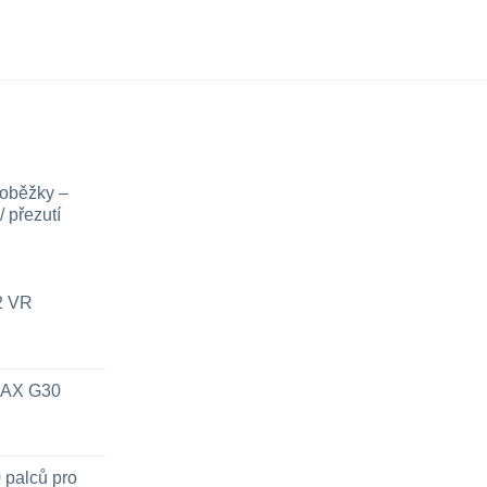
loběžky –
 přezutí
x2 VR
 MAX G30
 palců pro