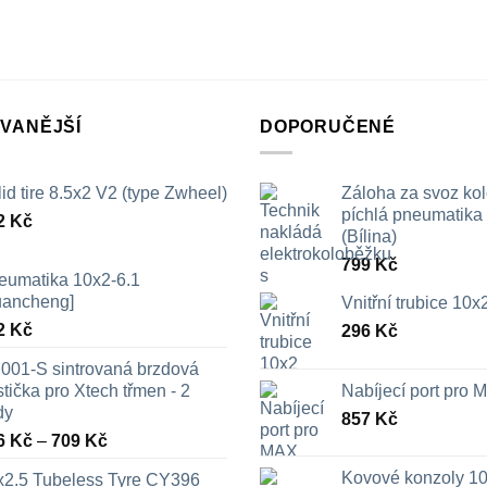
VANĚJŠÍ
DOPORUČENÉ
id tire 8.5x2 V2 (type Zwheel)
Záloha za svoz ko
píchlá pneumatika /
2
Kč
(Bílina)
799
Kč
eumatika 10x2-6.1
uancheng]
Vnitřní trubice 10
2
Kč
296
Kč
001-S sintrovaná brzdová
tička pro Xtech třmen - 2
Nabíjecí port pro
dy
857
Kč
Rozpětí
6
Kč
–
709
Kč
cen:
Kovové konzoly 10
x2.5 Tubeless Tyre CY396
326 Kč