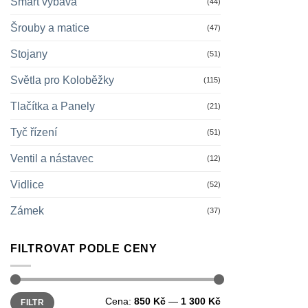
Smart výbava
(44)
Šrouby a matice
(47)
Stojany
(51)
Světla pro Koloběžky
(115)
Tlačítka a Panely
(21)
Tyč řízení
(51)
Ventil a nástavec
(12)
Vidlice
(52)
Zámek
(37)
FILTROVAT PODLE CENY
Minimální
Maximální
Cena:
850 Kč
—
1 300 Kč
FILTR
cena
cena