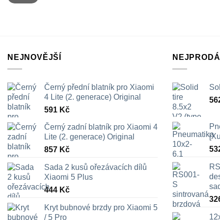
NEJNOVĚJŠÍ
NEJPRODÁ
Černý přední blatník pro Xiaomi
Sol
4 Lite (2. generace) Original
56
591
Kč
Pn
Černý zadní blatník pro Xiaomi 4
[X
Lite (2. generace) Original
53
857
Kč
RS
Sada 2 kusů ořezávacích dílů
des
Xiaomi 5 Plus
sa
444
Kč
32
Kryt bubnové brzdy pro Xiaomi 5
12
/ 5 Pro