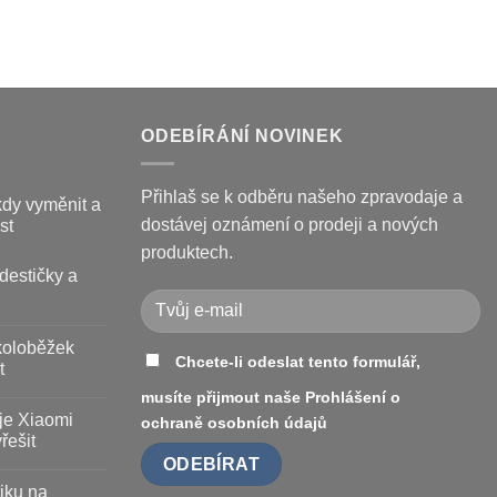
ODEBÍRÁNÍ NOVINEK
Přihlaš se k odběru našeho zpravodaje a
kdy vyměnit a
dostávej oznámení o prodeji a nových
st
produktech.
destičky a
koloběžek
Chcete-li odeslat tento formulář,
t
musíte přijmout naše
Prohlášení o
je Xiaomi
ochraně osobních údajů
řešit
iku na