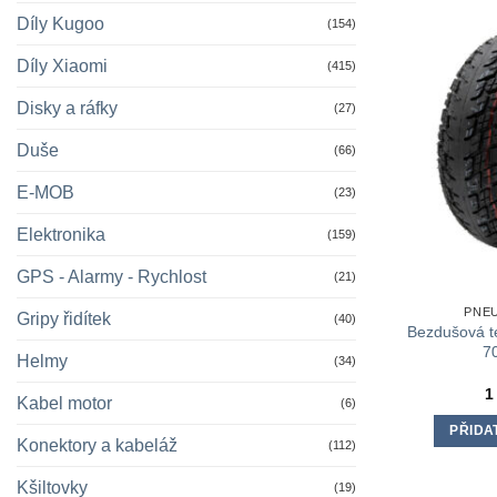
Díly Kugoo
(154)
Díly Xiaomi
(415)
Disky a ráfky
(27)
Duše
(66)
E-MOB
(23)
Elektronika
(159)
GPS - Alarmy - Rychlost
(21)
PNEU
Gripy řidítek
(40)
Bezdušová t
7
Helmy
(34)
1
Kabel motor
(6)
PŘIDA
Konektory a kabeláž
(112)
Kšiltovky
(19)