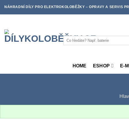
Skip
NÁHRADNÍ DÍLY PRO ELEKTROKOLOBĚŽKY – OPRAVY A SERVIS PR
to
content
Hledat:
HOME
ESHOP
E-
Hlav