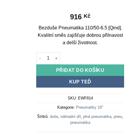
916
Kč
Bezduše Pneumatika 110/50-6.5 [Qind].
Kvalitní směs zajišťuje dobrou přilnavost
a delší životnost.
Tubeless Tire 110/50-6.5 [Qind] množství
PŘIDAT DO KOŠÍKU
KUP TEĎ
SKU:
EWF814
Kategorie:
Pneumatiky 10"
Štítků:
duše
,
náhradní díl
,
plná pneumatika
,
pneu
,
pneumatika