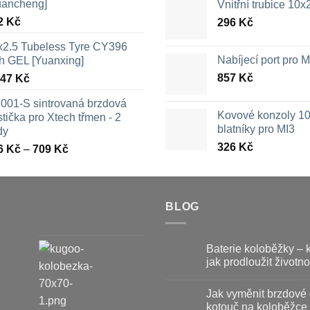
uancheng]
Vnitřní trubice 10
2
Kč
296
Kč
x2.5 Tubeless Tyre CY396
Nabíjecí port pro
th GEL [Yuanxing]
857
Kč
447
Kč
001-S sintrovaná brzdová
Kovové konzoly 10
tička pro Xtech třmen - 2
blatníky pro MI3
dy
326
Kč
Rozpětí
6
Kč
–
709
Kč
cen:
326 Kč
až
709 Kč
BLOG
Baterie koloběžky – 
jak prodloužit životno
Žádné
komentáře
Jak vyměnit brzdové 
u
textu
kotouč na koloběžce