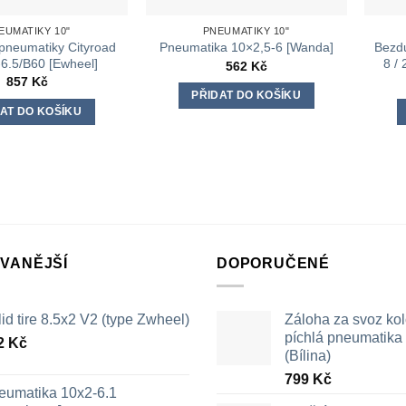
EUMATIKY 10"
PNEUMATIKY 10"
pneumatiky Cityroad
Bezd
Pneumatika 10×2,5-6 [Wanda]
6.5/B60 [Ewheel]
8 /
562
Kč
857
Kč
PŘIDAT DO KOŠÍKU
AT DO KOŠÍKU
VANĚJŠÍ
DOPORUČENÉ
id tire 8.5x2 V2 (type Zwheel)
Záloha za svoz ko
píchlá pneumatika /
2
Kč
(Bílina)
799
Kč
eumatika 10x2-6.1