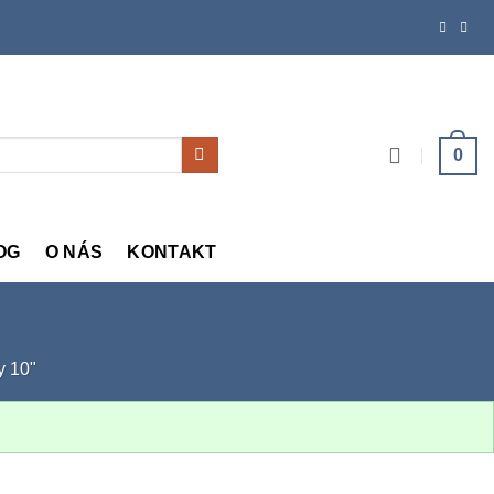
0
OG
O NÁS
KONTAKT
y 10"