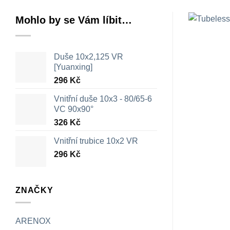
Mohlo by se Vám líbit…
Duše 10x2,125 VR
[Yuanxing]
296
Kč
Vnitřní duše 10x3 - 80/65-6
VC 90x90°
326
Kč
Vnitřní trubice 10x2 VR
296
Kč
ZNAČKY
ARENOX