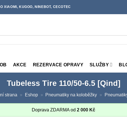
O XIAOMI, KUGOO, NINEBOT, CECOTEC
MOB
AKCE
REZERVACE OPRAVY
SLUŽBY
BL
Tubeless Tire 110/50-6.5 [Qind]
ní strana
»
Eshop
»
Pneumatiky na koloběžky
»
Pneumatik
Doprava ZDARMA od
2 000
Kč