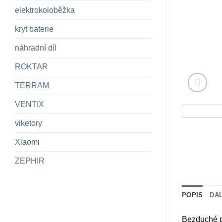
elektrokoloběžka
kryt baterie
náhradní díl
ROKTAR
TERRAM
VENTIX
viketory
Xiaomi
ZEPHIR
POPIS
DA
Bezduché p