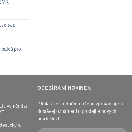
x2 VR
 MAX G30
 palců pro
ODEBÍRÁNÍ NOVINEK
Přihlaš se k odběru našeho zpravodaje a
kdy vyměnit a
dostávej oznámení o prodeji a nových
st
produktech.
destičky a