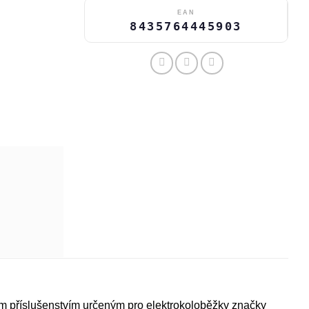
EAN
8435764445903
m příslušenstvím určeným pro elektrokoloběžky značky