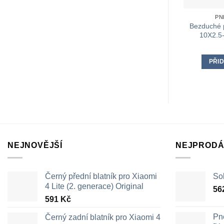
PN
Bezduché 
10X2.5-
PŘID
NEJNOVĚJŠÍ
NEJPRODÁ
Černý přední blatník pro Xiaomi
Sol
4 Lite (2. generace) Original
56
591
Kč
Pn
Černý zadní blatník pro Xiaomi 4