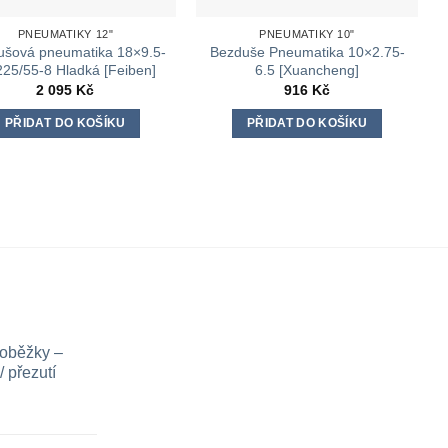
PNEUMATIKY 12"
PNEUMATIKY 10"
ušová pneumatika 18×9.5-
Bezduše Pneumatika 10×2.75-
 225/55-8 Hladká [Feiben]
6.5 [Xuancheng]
2 095
Kč
916
Kč
PŘIDAT DO KOŠÍKU
PŘIDAT DO KOŠÍKU
loběžky –
 přezutí