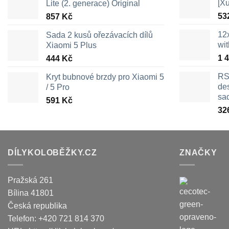
[X
Lite (2. generace) Original
53
857
Kč
12
Sada 2 kusů ořezávacích dílů
wi
Xiaomi 5 Plus
1 
444
Kč
RS
Kryt bubnové brzdy pro Xiaomi 5
des
/ 5 Pro
sa
591
Kč
32
DÍLYKOLOBĚŽKY.CZ
ZNAČKY
Pražská 261
Bílina
41801
Česká republika
Telefon:
+420 721 814 370