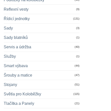
Reflexní vesty
(9)
Řídicí jednotky
(131)
Sady
(3)
Sady blatníků
(1)
Servis a údržba
(40)
Služby
(1)
Smart výbava
(44)
Šrouby a matice
(47)
Stojany
(51)
Světla pro Koloběžky
(115)
Tlačítka a Panely
(21)