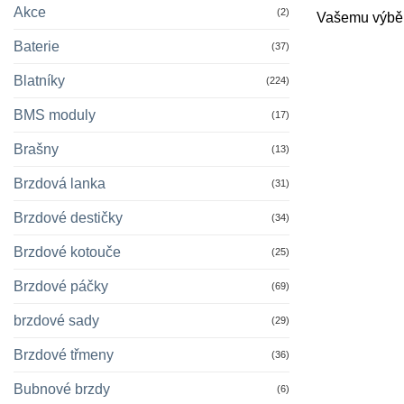
Akce
(2)
Vašemu výběr
Baterie
(37)
Blatníky
(224)
BMS moduly
(17)
Brašny
(13)
Brzdová lanka
(31)
Brzdové destičky
(34)
Brzdové kotouče
(25)
Brzdové páčky
(69)
brzdové sady
(29)
Brzdové třmeny
(36)
Bubnové brzdy
(6)