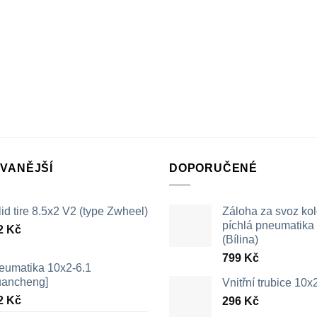
VANĚJŠÍ
DOPORUČENÉ
id tire 8.5x2 V2 (type Zwheel)
Záloha za svoz ko
píchlá pneumatika /
2
Kč
(Bílina)
799
Kč
eumatika 10x2-6.1
uancheng]
Vnitřní trubice 10
2
Kč
296
Kč