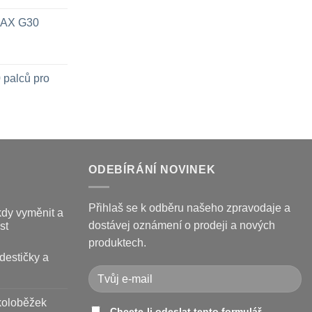
 MAX G30
 palců pro
ODEBÍRÁNÍ NOVINEK
Přihlaš se k odběru našeho zpravodaje a
kdy vyměnit a
dostávej oznámení o prodeji a nových
st
produktech.
destičky a
koloběžek
Chcete-li odeslat tento formulář,