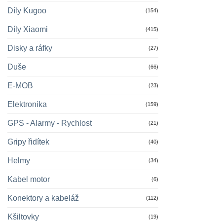
Díly Kugoo
(154)
Díly Xiaomi
(415)
Disky a ráfky
(27)
Duše
(66)
E-MOB
(23)
Elektronika
(159)
GPS - Alarmy - Rychlost
(21)
Gripy řidítek
(40)
Helmy
(34)
Kabel motor
(6)
Konektory a kabeláž
(112)
Kšiltovky
(19)