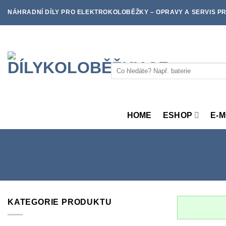
Skip
NÁHRADNÍ DÍLY PRO ELEKTROKOLOBĚŽKY – OPRAVY A SERVIS PR
to
content
Hledat:
HOME
ESHOP
E-
KATEGORIE PRODUKTU