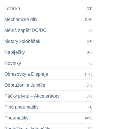
Ložiska
(21)
Mechanické díly
(109)
Měnič napětí DC/DC
(6)
Motory koloběžek
(74)
Nabíječky
(46)
Novinky
(5)
Obrazovky a Displeje
(136)
Odpružení a tlumiče
(12)
Páčky plynu – Akcelerátory
(53)
Plné pneumatiky
(1)
Pneumatiky
(309)
Podložky na koloběžky
(10)