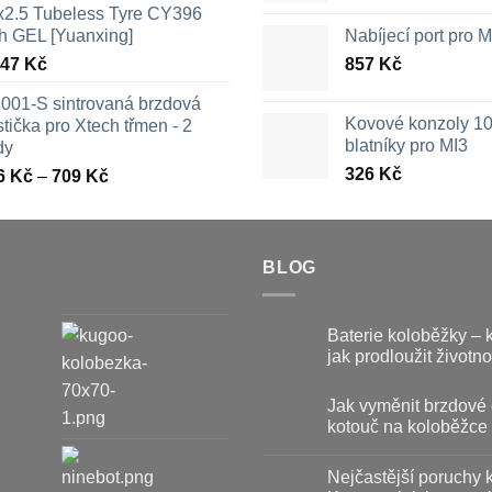
x2.5 Tubeless Tyre CY396
th GEL [Yuanxing]
Nabíjecí port pro
447
Kč
857
Kč
001-S sintrovaná brzdová
Kovové konzoly 10
tička pro Xtech třmen - 2
blatníky pro MI3
dy
326
Kč
Rozpětí
6
Kč
–
709
Kč
cen:
326 Kč
až
709 Kč
BLOG
Baterie koloběžky – 
jak prodloužit životno
Žádné
komentáře
Jak vyměnit brzdové 
u
textu
kotouč na koloběžce
s
názvem
Žádné
Baterie
komentáře
Nejčastější poruchy 
u
koloběžky
textu
–