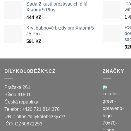
12
Sada 2 kusů ořezávacích dílů
wi
Xiaomi 5 Plus
1 
444
Kč
RS
Kryt bubnové brzdy pro Xiaomi 5
des
/ 5 Pro
sa
591
Kč
32
DÍLYKOLOBĚŽKY.CZ
ZNAČKY
Pražská 261
Bílina
41801
Česká republika
Telefon:
+420 721 814 370
URL:
https://dilykolobezky.cz/
IČO:
CZ60871253