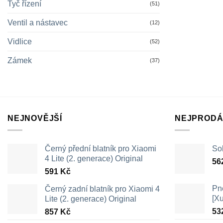
Tyč řízení
(51)
Ventil a nástavec
(12)
Vidlice
(52)
Zámek
(37)
NEJNOVĚJŠÍ
NEJPRODÁ
Černý přední blatník pro Xiaomi
Sol
4 Lite (2. generace) Original
56
591
Kč
Pn
Černý zadní blatník pro Xiaomi 4
[X
Lite (2. generace) Original
53
857
Kč