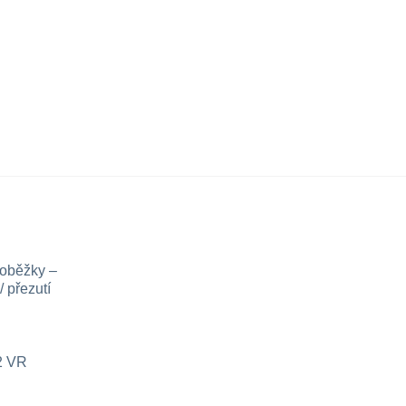
loběžky –
 přezutí
x2 VR