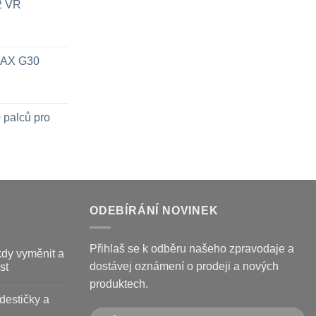
x2 VR
 MAX G30
 palců pro
ODEBÍRÁNÍ NOVINEK
Přihlaš se k odběru našeho zpravodaje a
kdy vyměnit a
dostávej oznámení o prodeji a nových
st
produktech.
destičky a