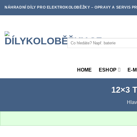
Skip
NÁHRADNÍ DÍLY PRO ELEKTROKOLOBĚŽKY – OPRAVY A SERVIS PR
to
content
Hledat:
HOME
ESHOP
E-
12×3 T
Hlav