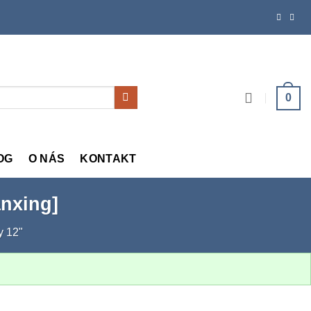
0
OG
O NÁS
KONTAKT
nxing]
y 12"