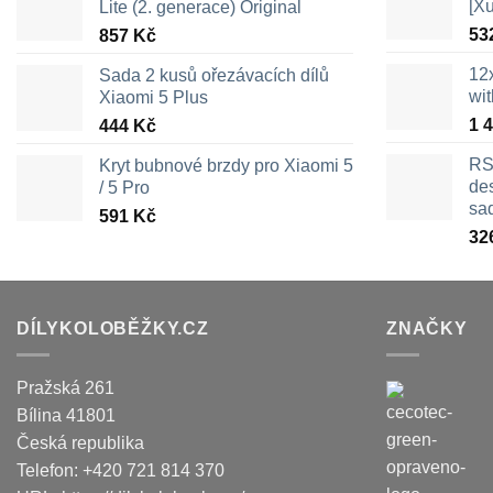
[X
Lite (2. generace) Original
53
857
Kč
12
Sada 2 kusů ořezávacích dílů
wi
Xiaomi 5 Plus
1 
444
Kč
RS
Kryt bubnové brzdy pro Xiaomi 5
des
/ 5 Pro
sa
591
Kč
32
DÍLYKOLOBĚŽKY.CZ
ZNAČKY
Pražská 261
Bílina
41801
Česká republika
Telefon:
+420 721 814 370