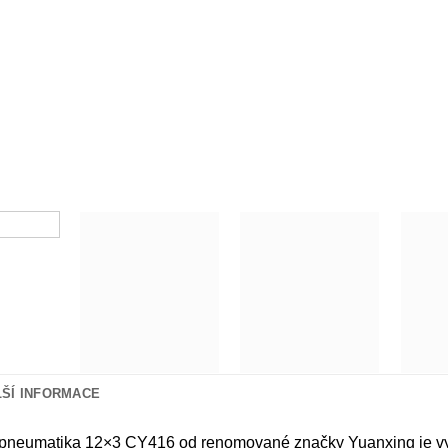
LŠÍ INFORMACE
pneumatika 12×3 CY416 od renomované značky Yuanxing je vysoce