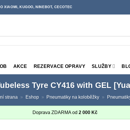
O XIAOMI, KUGOO, NINEBOT, CECOTEC
MOB
AKCE
REZERVACE OPRAVY
SLUŽBY
BL
ubeless Tyre CY416 with GEL [Yua
ní strana
»
Eshop
»
Pneumatiky na koloběžky
»
Pneumatik
Doprava ZDARMA od
2 000
Kč