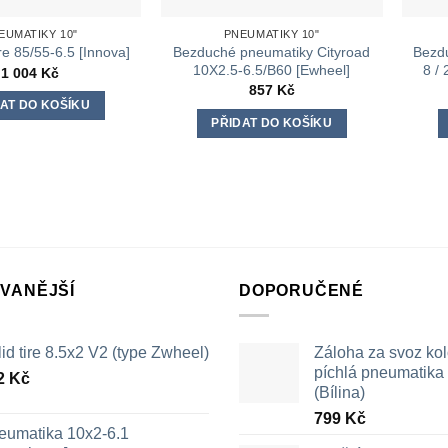
EUMATIKY 10"
PNEUMATIKY 10"
Bezduché pneumatiky Cityroad
Bezd
re 85/55-6.5 [Innova]
10X2.5-6.5/B60 [Ewheel]
8 /
1 004
Kč
857
Kč
AT DO KOŠÍKU
PŘIDAT DO KOŠÍKU
VANĚJŠÍ
DOPORUČENÉ
id tire 8.5x2 V2 (type Zwheel)
Záloha za svoz ko
píchlá pneumatika /
2
Kč
(Bílina)
799
Kč
eumatika 10x2-6.1