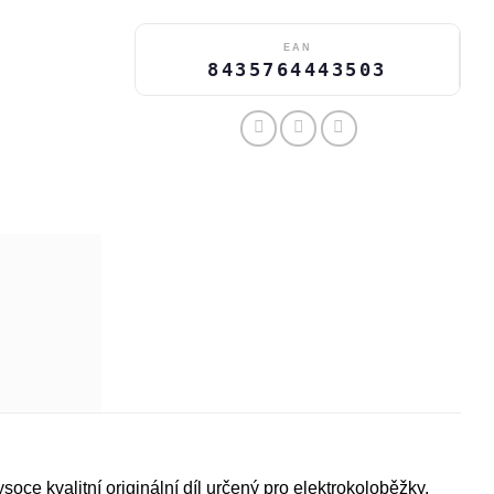
EAN
8435764443503
 kvalitní originální díl určený pro elektrokoloběžky.