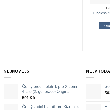
PN
Tubeless ti
PŘID
NEJNOVĚJŠÍ
NEJPRODÁ
Černý přední blatník pro Xiaomi
Sol
4 Lite (2. generace) Original
56
591
Kč
Pn
Černý zadní blatník pro Xiaomi 4