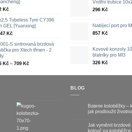
uancheng]
Vnitřní trubice 10
2
Kč
296
Kč
x2.5 Tubeless Tyre CY396
Nabíjecí port pro
th GEL [Yuanxing]
857
Kč
447
Kč
001-S sintrovaná brzdová
Kovové konzoly 10
tička pro Xtech třmen - 2
blatníky pro MI3
dy
326
Kč
Rozpětí
6
Kč
–
709
Kč
cen:
326 Kč
až
709 Kč
BLOG
Baterie koloběžky – 
jak prodloužit životno
Žádné
komentáře
Jak vyměnit brzdové 
u
textu
kotouč na koloběžce