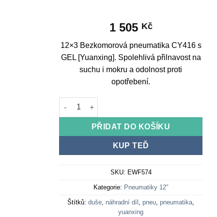
1 505
Kč
12×3 Bezkomorová pneumatika CY416 s
GEL [Yuanxing]. Spolehlivá přilnavost na
suchu i mokru a odolnost proti
opotřebení.
12x3 Tubeless Tyre CY416 with GEL [Yuanxing]
PŘIDAT DO KOŠÍKU
KUP TEĎ
SKU:
EWF574
Kategorie:
Pneumatiky 12"
Štítků:
duše
,
náhradní díl
,
pneu
,
pneumatika
,
yuanxing