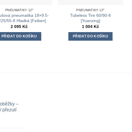
PNEUMATIKY 12"
PNEUMATIKY 12"
ušová pneumatika 18×9.5-
Tubeless Tire 60/90-8
 225/55-8 Hladká [Feiben]
[Yuanxing]
2 095
Kč
1 004
Kč
PŘIDAT DO KOŠÍKU
PŘIDAT DO KOŠÍKU
loběžky –
 přezutí