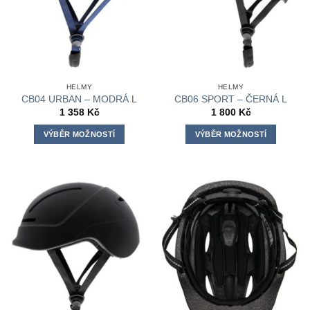
HELMY
HELMY
CB04 URBAN – MODRÁ L
CB06 SPORT – ČERNÁ L
1 358
Kč
1 800
Kč
VÝBĚR MOŽNOSTÍ
VÝBĚR MOŽNOSTÍ
Tento
Tento
produkt
produkt
má
má
více
více
variant.
variant.
Možnosti
Možnosti
lze
lze
vybrat
vybrat
na
na
stránce
stránce
produktu
produktu