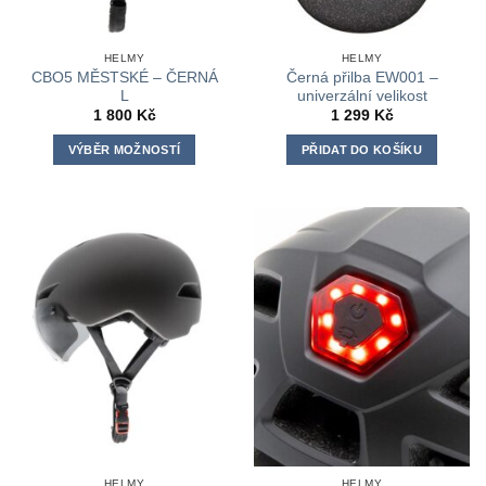
HELMY
HELMY
CBO5 MĚSTSKÉ – ČERNÁ
Černá přilba EW001 –
L
univerzální velikost
1 800
Kč
1 299
Kč
VÝBĚR MOŽNOSTÍ
PŘIDAT DO KOŠÍKU
Tento
produkt
má
více
variant.
Možnosti
lze
vybrat
na
stránce
produktu
HELMY
HELMY