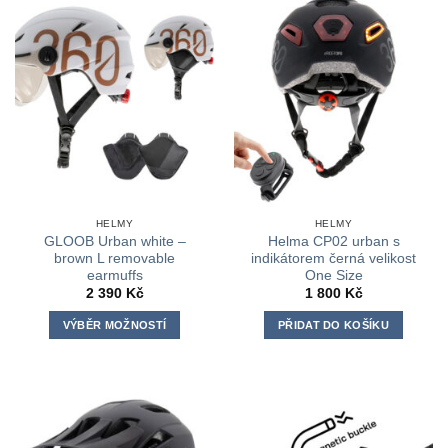
více
více
variant.
variant.
Možnosti
Možnosti
lze
lze
vybrat
vybrat
na
na
stránce
stránce
produktu
produktu
HELMY
HELMY
GLOOB Urban white –
Helma CP02 urban s
brown L removable
indikátorem černá velikost
earmuffs
One Size
2 390
Kč
1 800
Kč
VÝBĚR MOŽNOSTÍ
PŘIDAT DO KOŠÍKU
Tento
produkt
má
více
variant.