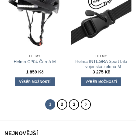
Možnosti
lze
vybrat
na
stránce
produktu
HELMY
HELMY
Helma INTEGRA Sport bílá
Helma CP04 Černá M
– vojenská zelená M
1 859
Kč
3 275
Kč
VÝBĚR MOŽNOSTÍ
VÝBĚR MOŽNOSTÍ
Tento
Tento
produkt
produkt
má
má
1
2
3
více
více
variant.
variant.
Možnosti
Možnosti
lze
lze
NEJNOVĚJŠÍ
vybrat
vybrat