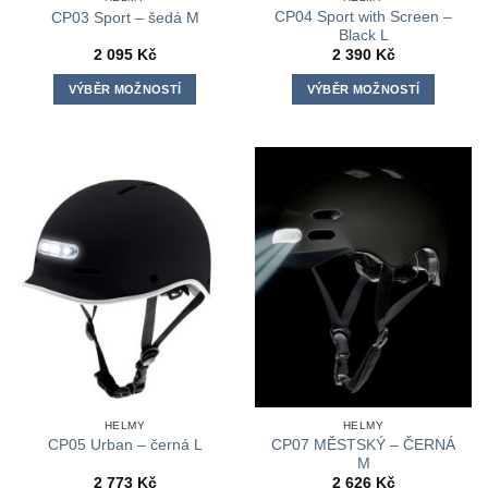
CP04 Sport with Screen –
CP03 Sport – šedá M
Black L
2 095
Kč
2 390
Kč
VÝBĚR MOŽNOSTÍ
VÝBĚR MOŽNOSTÍ
Tento
Tento
produkt
produkt
má
má
více
více
variant.
variant.
Možnosti
Možnosti
lze
lze
vybrat
vybrat
na
na
stránce
stránce
produktu
produktu
HELMY
HELMY
CP07 MĚSTSKÝ – ČERNÁ
CP05 Urban – černá L
M
2 773
Kč
2 626
Kč