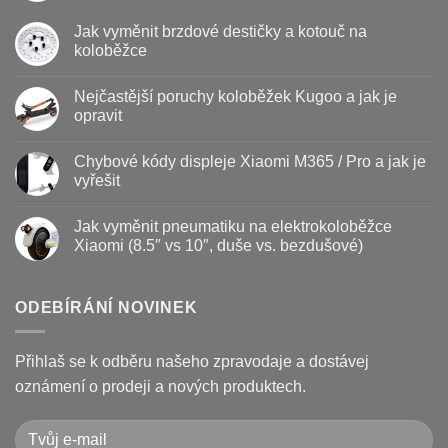
Žádné
komentáře
Jak vyměnit brzdové destičky a kotouč na
u
textu
koloběžce
s
názvem
Žádné
Baterie
komentáře
Nejčastější poruchy koloběžek Kugoo a jak je
u
koloběžky
textu
–
opravit
s
kdy
názvem
vyměnit
Žádné
Jak
a
komentáře
Chybové kódy displeje Xiaomi M365 / Pro a jak je
vyměnit
u
jak
brzdové
textu
prodloužit
vyřešit
destičky
s
životnost
a
názvem
Žádné
kotouč
Nejčastější
komentáře
Jak vyměnit pneumatiku na elektrokoloběžce
na
poruchy
u
koloběžce
koloběžek
textu
Xiaomi (8.5″ vs 10″, duše vs. bezdušové)
Kugoo
s
a
názvem
Žádné
jak
Chybové
komentáře
je
kódy
u
opravit
displeje
textu
ODEBÍRÁNÍ NOVINEK
Xiaomi
s
M365
názvem
/
Jak
Pro
vyměnit
Přihlaš se k odběru našeho zpravodaje a dostávej
a
pneumatiku
jak
na
oznámení o prodeji a nových produktech.
je
elektrokoloběžce
vyřešit
Xiaomi
(8.5″
vs
10″,