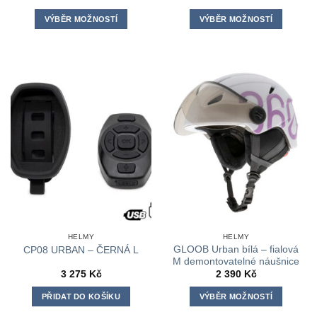
VÝBĚR MOŽNOSTÍ
VÝBĚR MOŽNOSTÍ
Tento
Tento
produkt
produkt
má
má
více
více
variant.
variant.
Možnosti
Možnosti
lze
lze
vybrat
vybrat
na
na
stránce
stránce
produktu
produktu
HELMY
HELMY
GLOOB Urban bílá – fialová
CP08 URBAN – ČERNÁ L
M demontovatelné náušnice
3 275
Kč
2 390
Kč
PŘIDAT DO KOŠÍKU
VÝBĚR MOŽNOSTÍ
Tento