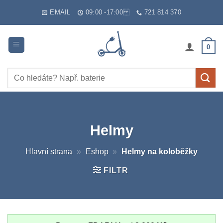
Skip
EMAIL
09:00 -17:00
721 814 370
to
content
0
Hledat:
Helmy
Hlavní strana
»
Eshop
»
Helmy na koloběžky
FILTR