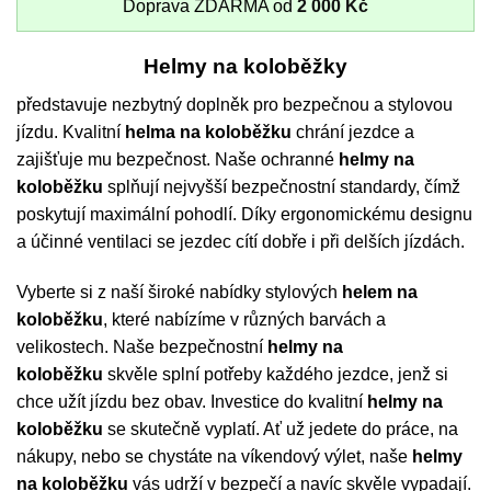
Doprava ZDARMA od
2 000
Kč
Helmy na koloběžky
představuje nezbytný doplněk pro bezpečnou a stylovou
jízdu. Kvalitní
helma na koloběžku
chrání jezdce a
zajišťuje mu bezpečnost. Naše ochranné
helmy na
koloběžku
splňují nejvyšší bezpečnostní standardy, čímž
poskytují maximální pohodlí. Díky ergonomickému designu
a účinné ventilaci se jezdec cítí dobře i při delších jízdách.
Vyberte si z naší široké nabídky stylových
helem na
koloběžku
, které nabízíme v různých barvách a
velikostech. Naše bezpečnostní
helmy na
koloběžku
skvěle splní potřeby každého jezdce, jenž si
chce užít jízdu bez obav. Investice do kvalitní
helmy na
koloběžku
se skutečně vyplatí. Ať už jedete do práce, na
nákupy, nebo se chystáte na víkendový výlet, naše
helmy
na koloběžku
vás udrží v bezpečí a navíc skvěle vypadají.