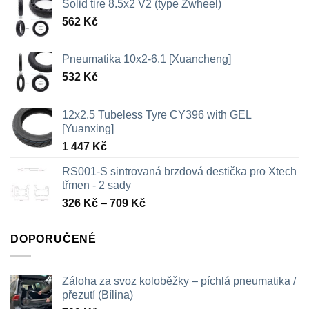
Solid tire 8.5x2 V2 (type Zwheel)
562
Kč
Pneumatika 10x2-6.1 [Xuancheng]
532
Kč
12x2.5 Tubeless Tyre CY396 with GEL
[Yuanxing]
1 447
Kč
RS001-S sintrovaná brzdová destička pro Xtech
třmen - 2 sady
Rozpětí
326
Kč
–
709
Kč
cen:
326 Kč
DOPORUČENÉ
až
709 Kč
Záloha za svoz koloběžky – píchlá pneumatika /
přezutí (Bílina)