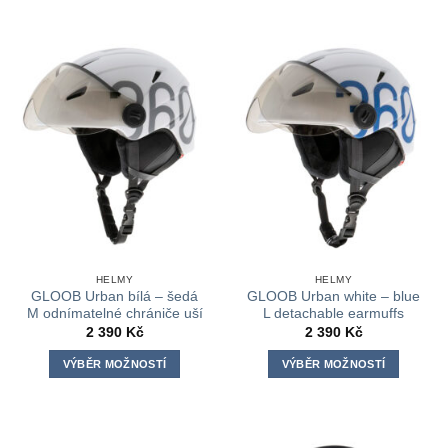
produkt
má
více
variant.
Možnosti
lze
vybrat
na
stránce
produktu
HELMY
HELMY
GLOOB Urban bílá – šedá
GLOOB Urban white – blue
M odnímatelné chrániče uší
L detachable earmuffs
2 390
Kč
2 390
Kč
VÝBĚR MOŽNOSTÍ
VÝBĚR MOŽNOSTÍ
Tento
Tento
produkt
produkt
má
má