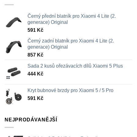
na
na
stránce
stránce
Černý přední blatník pro Xiaomi 4 Lite (2.
produktu
produktu
generace) Original
591
Kč
Černý zadní blatník pro Xiaomi 4 Lite (2.
generace) Original
857
Kč
Sada 2 kusů ořezávacích dílů Xiaomi 5 Plus
444
Kč
Kryt bubnové brzdy pro Xiaomi 5 / 5 Pro
591
Kč
NEJPRODÁVANĚJŠÍ