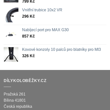
799
Kč
Vnitřní trubice 10x2 VR
296
Kč
Nabíjecí port pro MAX G30
857
Kč
Kovové konzoly 10 palců pro blatníky pro MI3
326
Kč
DÍLYKOLOBĚŽKY.CZ
Pražská 261
Bílina
41801
Česká republika