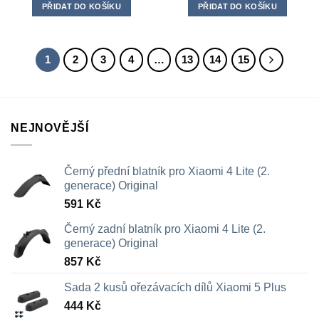
PŘIDAT DO KOŠÍKU
PŘIDAT DO KOŠÍKU
1
2
3
4
…
13
14
15
NEJNOVĚJŠÍ
Černý přední blatník pro Xiaomi 4 Lite (2.
generace) Original
591
Kč
Černý zadní blatník pro Xiaomi 4 Lite (2.
generace) Original
857
Kč
Sada 2 kusů ořezávacích dílů Xiaomi 5 Plus
444
Kč