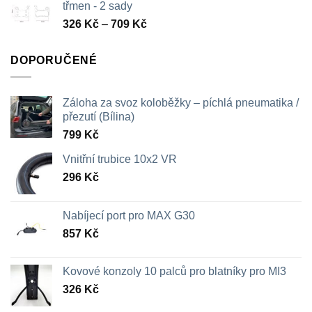
třmen - 2 sady
Rozpětí
326
Kč
–
709
Kč
cen:
326 Kč
DOPORUČENÉ
až
709 Kč
Záloha za svoz koloběžky – píchlá pneumatika /
přezutí (Bílina)
799
Kč
Vnitřní trubice 10x2 VR
296
Kč
Nabíjecí port pro MAX G30
857
Kč
Kovové konzoly 10 palců pro blatníky pro MI3
326
Kč