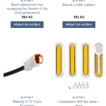
BLATNÍKY
BLATNÍKY
Black waterproof rear
Blatník s GB2 světlem
mudguard for Xiaomi 4 Lite
(2nd generation)
562
Kč
591
Kč
PŘIDAT DO KOŠÍKU
PŘIDAT DO KOŠÍKU
BLATNÍKY
BLATNÍKY
Blatníky 5-72 V pro
Catadioptric MI3 lite white –
Ecoxtrem
4pcs