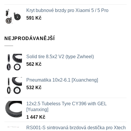
Kryt bubnové brzdy pro Xiaomi 5 / 5 Pro
591
Kč
NEJPRODÁVANĚJŠÍ
Solid tire 8.5x2 V2 (type Zwheel)
562
Kč
Pneumatika 10x2-6.1 [Xuancheng]
532
Kč
12x2.5 Tubeless Tyre CY396 with GEL
[Yuanxing]
1 447
Kč
RS001-S sintrovaná brzdová destička pro Xtech