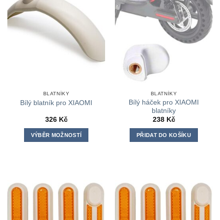
BLATNÍKY
BLATNÍKY
Bílý háček pro XIAOMI
Bílý blatník pro XIAOMI
blatníky
326
Kč
238
Kč
VÝBĚR MOŽNOSTÍ
PŘIDAT DO KOŠÍKU
Tento
produkt
má
více
variant.
Možnosti
lze
vybrat