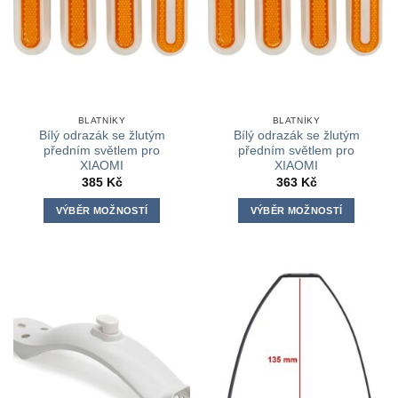
na
stránce
produktu
BLATNÍKY
BLATNÍKY
Bílý odrazák se žlutým
Bílý odrazák se žlutým
předním světlem pro
předním světlem pro
XIAOMI
XIAOMI
385
Kč
363
Kč
VÝBĚR MOŽNOSTÍ
VÝBĚR MOŽNOSTÍ
Tento
Tento
produkt
produkt
má
má
více
více
variant.
variant.
Možnosti
Možnosti
lze
lze
vybrat
vybrat
na
na