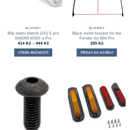
stránce
stránce
produktu
produktu
BLATNÍKY
BLATNÍKY
Bílý zadní blatník GX1.5 pro
Black metal bracket for the
XIAOMI M365 a Pro
Fender for Mi4 Pro
Rozpětí
414
Kč
–
444
Kč
355
Kč
cen:
414 Kč
VÝBĚR MOŽNOSTÍ
PŘIDAT DO KOŠÍKU
až
444 Kč
Tento
produkt
má
více
variant.
Možnosti
lze
vybrat
na
stránce
produktu