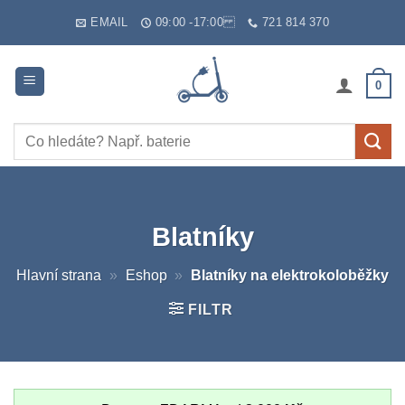
Skip
EMAIL
09:00 -17:00
721 814 370
to
content
0
Hledat:
Blatníky
Hlavní strana
»
Eshop
»
Blatníky na elektrokoloběžky
FILTR