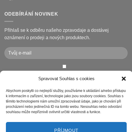
a
názvem
Žádné
jak
Chybové
komentáře
je
kódy
u
opravit
displeje
textu
ODEBÍRÁNÍ NOVINEK
Xiaomi
s
M365
názvem
/
Jak
Pro
vyměnit
Přihlaš se k odběru našeho zpravodaje a dostávej
a
pneumatiku
jak
na
oznámení o prodeji a nových produktech.
je
elektrokoloběžce
vyřešit
Xiaomi
(8.5″
vs
10″,
duše
vs.
bezdušové)
Chcete-li odeslat tento formulář, musíte přijmout naše
Spravovat Souhlas s cookies
Prohlášení o ochraně osobních údajů
Abychom poskytli co nejlepší služby, používáme k ukládání a/nebo přístupu
k informacím o zařízení, technologie jako jsou soubory cookies. Souhlas s
těmito technologiemi nám umožní zpracovávat údaje, jako je chování při
procházení nebo jedinečná ID na tomto webu. Nesouhlas nebo odvolání
souhlasu může nepříznivě ovlivnit určité vlastnosti a funkce.
PŘÍJMOUT