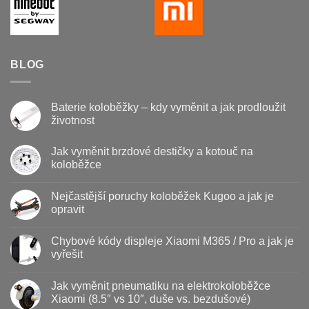
BLOG
Baterie koloběžky – kdy vyměnit a jak prodloužit
životnost
Žádné
komentáře
Jak vyměnit brzdové destičky a kotouč na
u
textu
koloběžce
s
názvem
Žádné
Baterie
komentáře
Nejčastější poruchy koloběžek Kugoo a jak je
u
koloběžky
textu
–
opravit
s
kdy
názvem
vyměnit
Žádné
Jak
a
komentáře
Chybové kódy displeje Xiaomi M365 / Pro a jak je
vyměnit
u
jak
brzdové
textu
prodloužit
vyřešit
destičky
s
životnost
a
názvem
Žádné
kotouč
Nejčastější
komentáře
Jak vyměnit pneumatiku na elektrokoloběžce
na
poruchy
u
koloběžce
koloběžek
textu
Xiaomi (8.5″ vs 10″, duše vs. bezdušové)
Kugoo
s