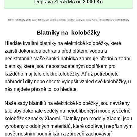
Doprava ZDARMA od
2 000
Kč
blatníky na koloběžky, přední a zadní blatníky, sady blatníků na elektrické koloběžky, blatníky pro modely Xiaomi , Náhradní blatníky pro elektrokoloběžky
Blatníky na koloběžky
Hledáte kvalitní blatníky na elektrické koloběžky, které
zajistí dokonalou ochranu před blátem, vodou a
nečistotami? Naše široká nabídka zahrnuje přední a zadní
blatníky, které jsou nepostradatelným doplňkem pro
každého majitele elektrokoloběžky. Ať už potřebujete
náhradní díly nebo chcete vylepšit vzhled své koloběžky, u
nás najdete přesně to, co hledáte.
Naše sady blatníků na elektrické koloběžky jsou navrženy
tak, aby dokonale seděly na nejoblíbenější modely, včetně
koloběžek značky Xiaomi. Blatníky pro modely Xiaomi jsou
vyrobeny z odolných materiálů, které odolávají nepříznivým
povětrnostním podmínkám a zároveň zachovávají