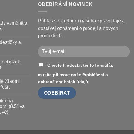
ODEBÍRÁNÍ NOVINEK
Přihlaš se k odběru našeho zpravodaje a
kdy vyměnit a
dostávej oznámení o prodeji a nových
st
produktech.
destičky a
koloběžek
Chcete-li odeslat tento formulář,
t
musíte přijmout naše
Prohlášení o
je Xiaomi
ochraně osobních údajů
řešit
iku na
omi (8.5″ vs
ové)