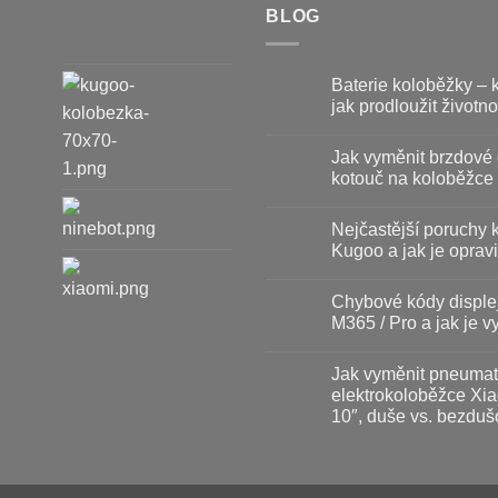
BLOG
Baterie koloběžky – 
jak prodloužit životno
Žádné
komentáře
Jak vyměnit brzdové 
u
textu
kotouč na koloběžce
s
názvem
Žádné
Baterie
komentáře
Nejčastější poruchy 
koloběžky
u
–
textu
Kugoo a jak je opravi
kdy
s
vyměnit
názvem
Žádné
a
Jak
komentáře
Chybové kódy disple
jak
vyměnit
u
prodloužit
brzdové
textu
M365 / Pro a jak je vy
životnost
destičky
s
a
názvem
Žádné
kotouč
Nejčastější
komentáře
Jak vyměnit pneumat
na
poruchy
u
koloběžce
koloběžek
textu
elektrokoloběžce Xia
Kugoo
s
10″, duše vs. bezduš
a
názvem
jak
Chybové
Žádné
je
kódy
komentáře
opravit
displeje
u
Xiaomi
textu
M365
s