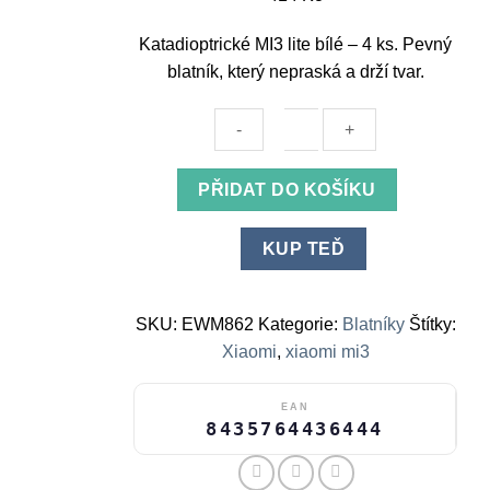
Katadioptrické MI3 lite bílé – 4 ks. Pevný
blatník, který nepraská a drží tvar.
Catadioptric
PŘIDAT DO KOŠÍKU
MI3
lite
KUP TEĎ
white
-
4pcs
SKU:
EWM862
Kategorie:
Blatníky
Štítky:
množství
Xiaomi
,
xiaomi mi3
EAN
8435764436444