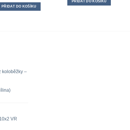
PŘIDAT DO KOŠÍKU
PŘIDAT DO KOŠÍKU
z koloběžky –
ílina)
e 10x2 VR