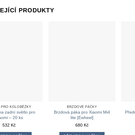
EJÍCÍ PRODUKTY
A PRO KOLOBĚŽKY
BRZDOVÉ PÁČKY
na zadní světlo pro
Brzdová páka pro Xiaomi Mi4
Předn
aomi – 20 ks
lite [Ewheel]
532
Kč
680
Kč