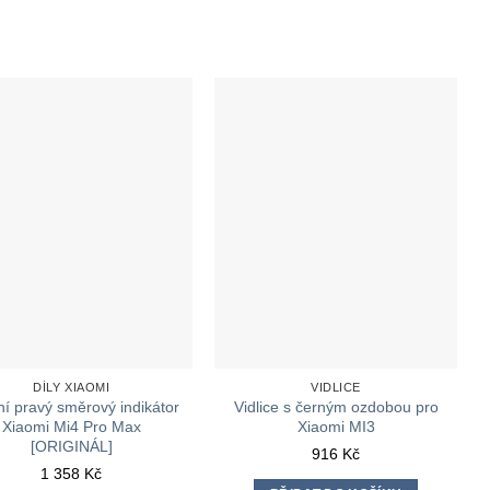
DÍLY XIAOMI
VIDLICE
í pravý směrový indikátor
Vidlice s černým ozdobou pro
Xiaomi Mi4 Pro Max
Xiaomi MI3
[ORIGINÁL]
916
Kč
1 358
Kč