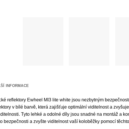
LŠÍ INFORMACE
cké reflektory Ewheel MI3 lite white jsou nezbytným bezpečnos
flektory v bílé barvě, která zajišťuje optimální viditelnost a zvy
ditelnosti. Tyto lehké a odolné díly jsou snadné na montáž a k
do bezpečnosti a zvyšte viditelnost vaší koloběžky pomocí těch