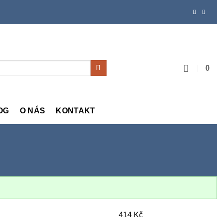
0
OG
O NÁS
KONTAKT
414
Kč