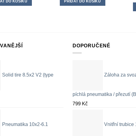
AT DO KOŠÍKU
PŘIDAT DO KOŠÍKU
VANĚJŠÍ
DOPORUČENÉ
Solid tire 8.5x2 V2 (type
Záloha za svo
píchlá pneumatika / přezutí (B
799
Kč
Pneumatika 10x2-6.1
Vnitřní trubic