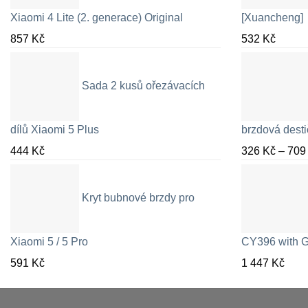
Xiaomi 4 Lite (2. generace) Original
[Xuancheng]
857
Kč
532
Kč
Sada 2 kusů ořezávacích
dílů Xiaomi 5 Plus
brzdová desti
444
Kč
326
Kč
–
70
Kryt bubnové brzdy pro
Xiaomi 5 / 5 Pro
CY396 with G
591
Kč
1 447
Kč