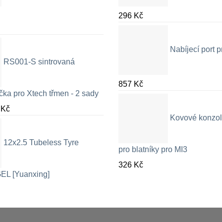
296
Kč
Nabíjecí port
RS001-S sintrovaná
857
Kč
čka pro Xtech třmen - 2 sady
Rozpětí
9
Kč
Kovové konzol
cen:
326 Kč
12x2.5 Tubeless Tyre
až
pro blatníky pro MI3
709 Kč
326
Kč
EL [Yuanxing]