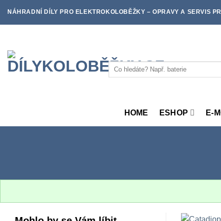
Skip
NÁHRADNÍ DÍLY PRO ELEKTROKOLOBĚŽKY – OPRAVY A SERVIS PR
to
content
Hledat:
HOME
ESHOP
E-
Mohlo by se Vám líbit…