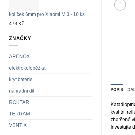
kolíček 6mm pro Xiaomi MI3 - 10 ks
473
Kč
ZNAČKY
ARENOX
elektrokoloběžka
kryt baterie
POPIS
DA
náhradní díl
ROKTAR
Katadioptri
kvalitní re
TERRAM
zhoršené vi
VENTIX
Investujte 