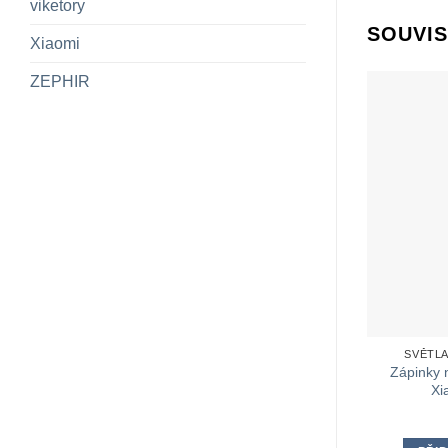
viketory
SOUVIS
Xiaomi
ZEPHIR
SVĚTL
Zápinky 
Xi