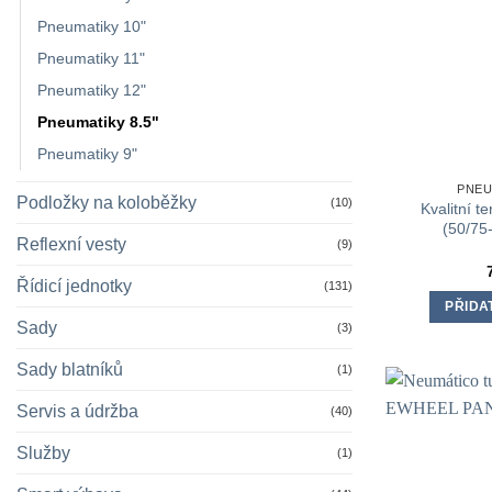
Pneumatiky 10"
Pneumatiky 11"
Pneumatiky 12"
Pneumatiky 8.5"
Pneumatiky 9"
PNEU
Podložky na koloběžky
(10)
Kvalitní t
(50/75
Reflexní vesty
(9)
Řídicí jednotky
(131)
PŘIDA
Sady
(3)
Sady blatníků
(1)
Servis a údržba
(40)
Služby
(1)