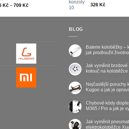
326
Kč
Rozpětí
6
Kč
–
709
Kč
cen:
326 Kč
až
709 Kč
BLOG
Baterie koloběžky – 
jak prodloužit životno
Žádné
komentáře
Jak vyměnit brzdové 
u
textu
kotouč na koloběžce
s
názvem
Žádné
Baterie
komentáře
Nejčastější poruchy 
u
koloběžky
textu
–
Kugoo a jak je opravi
s
kdy
názvem
vyměnit
Žádné
Jak
a
komentáře
Chybové kódy disple
vyměnit
u
jak
brzdové
textu
prodloužit
M365 / Pro a jak je vy
destičky
s
životnost
a
názvem
Žádné
kotouč
Nejčastější
komentáře
Jak vyměnit pneumat
na
poruchy
u
koloběžce
koloběžek
textu
elektrokoloběžce Xia
Kugoo
s