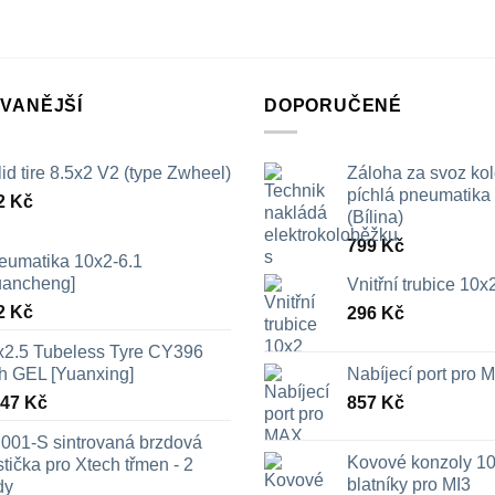
VANĚJŠÍ
DOPORUČENÉ
id tire 8.5x2 V2 (type Zwheel)
Záloha za svoz ko
píchlá pneumatika /
2
Kč
(Bílina)
799
Kč
eumatika 10x2-6.1
uancheng]
Vnitřní trubice 10
2
Kč
296
Kč
x2.5 Tubeless Tyre CY396
th GEL [Yuanxing]
Nabíjecí port pro
447
Kč
857
Kč
001-S sintrovaná brzdová
Kovové konzoly 10
tička pro Xtech třmen - 2
blatníky pro MI3
dy