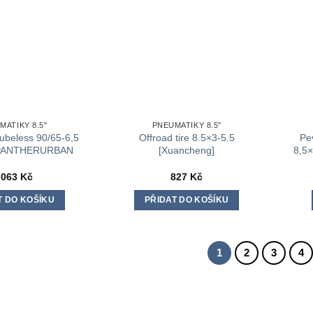
vybrat
na
stránce
produktu
MATIKY 8.5"
PNEUMATIKY 8.5"
ubeless 90/65-6,5
Offroad tire 8.5×3-5.5
Pe
PANTHERURBAN
[Xuancheng]
8,5×
 063
Kč
827
Kč
T DO KOŠÍKU
PŘIDAT DO KOŠÍKU
1
2
3
4