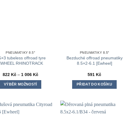
PNEUMATIKY 8.5"
PNEUMATIKY 8.5"
5×3 tubeless offroad tyre
Bezduché offroad pneumatiky
EWHEEL RHINOTRACK
8.5×2-6.1 [Ewheel]
Rozpětí
822
Kč
–
1 006
Kč
591
Kč
cen:
822 Kč
VÝBĚR MOŽNOSTÍ
PŘIDAT DO KOŠÍKU
až
1
Tento
006 Kč
produkt
má
více
variant.
Možnosti
lze