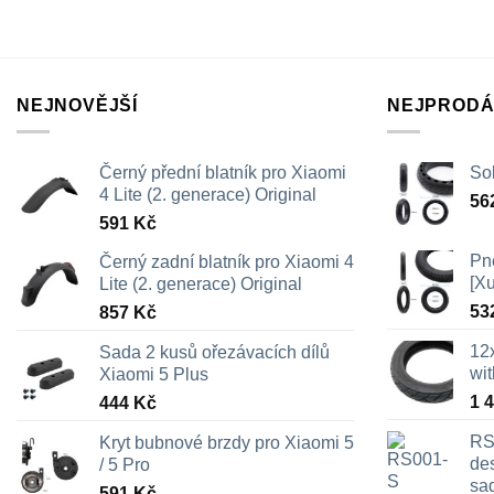
NEJNOVĚJŠÍ
NEJPRODÁ
Černý přední blatník pro Xiaomi
Sol
4 Lite (2. generace) Original
56
591
Kč
Pn
Černý zadní blatník pro Xiaomi 4
[X
Lite (2. generace) Original
53
857
Kč
12
Sada 2 kusů ořezávacích dílů
wi
Xiaomi 5 Plus
1 
444
Kč
RS
Kryt bubnové brzdy pro Xiaomi 5
des
/ 5 Pro
sa
591
Kč