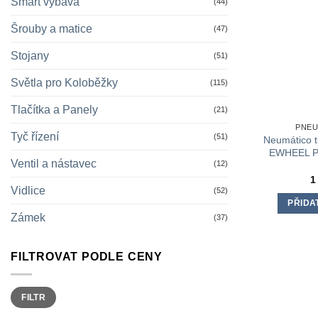
Smart výbava
(44)
Šrouby a matice
(47)
Stojany
(51)
Světla pro Koloběžky
(115)
Tlačítka a Panely
(21)
PNEU
Tyč řízení
(51)
Neumático t
EWHEEL 
Ventil a nástavec
(12)
1
Vidlice
(52)
PŘIDA
Zámek
(37)
FILTROVAT PODLE CENY
Minimální
Maximální
FILTR
cena
cena