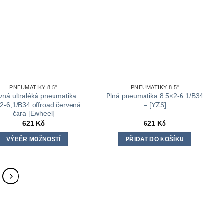
PNEUMATIKY 8.5"
PNEUMATIKY 8.5"
vná ultraléká pneumatika
Plná pneumatika 8.5×2-6.1/B34
2-6,1/B34 offroad červená
– [YZS]
čára [Ewheel]
621
Kč
621
Kč
VÝBĚR MOŽNOSTÍ
PŘIDAT DO KOŠÍKU
Tento
produkt
má
více
variant.
Možnosti