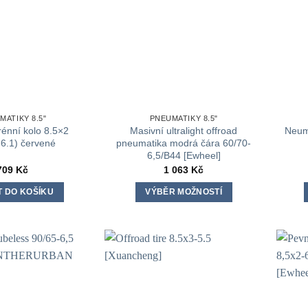
MATIKY 8.5"
PNEUMATIKY 8.5"
erénní kolo 8.5×2
Masivní ultralight offroad
Neum
-6.1) červené
pneumatika modrá čára 60/70-
6,5/B44 [Ewheel]
709
Kč
1 063
Kč
T DO KOŠÍKU
VÝBĚR MOŽNOSTÍ
Tento
produkt
má
více
variant.
Možnosti
lze