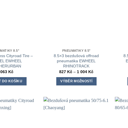
MATIKY 8.5"
PNEUMATIKY 8.5"
ss Cityroad Tire –
8.5×3 bezdušová offroad
8.
GEL EWHEEL
pneumatika EWHEEL
HERURBAN
RHINOTRACK
Rozpětí
 063
Kč
827
Kč
–
1 004
Kč
cen:
827 Kč
T DO KOŠÍKU
VÝBĚR MOŽNOSTÍ
až
1
Tento
004 Kč
produkt
má
více
variant.
Možnosti
lze