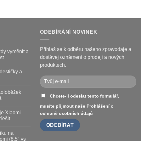
ODEBÍRÁNÍ NOVINEK
Přihlaš se k odběru našeho zpravodaje a
kdy vyměnit a
dostávej oznámení o prodeji a nových
st
produktech.
destičky a
koloběžek
Chcete-li odeslat tento formulář,
t
musíte přijmout naše
Prohlášení o
je Xiaomi
ochraně osobních údajů
řešit
iku na
omi (8.5″ vs