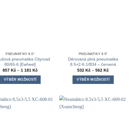
vybrat
na
stránce
produktu
PNEUMATIKY 8.5"
PNEUMATIKY 8.5"
ušová pneumatika Cityroad
Děrovaná plná pneumatika
80/65-6 [Ewheel]
8.5×2-6.1/B34 – červená
Rozpětí
Rozpětí
857
Kč
–
1 181
Kč
532
Kč
–
562
Kč
cen:
cen:
857 Kč
532 Kč
VÝBĚR MOŽNOSTÍ
VÝBĚR MOŽNOSTÍ
až
až
1
562 Kč
Tento
Tento
181 Kč
produkt
produkt
má
má
více
více
variant.
variant.
Možnosti
Možnosti
lze
lze