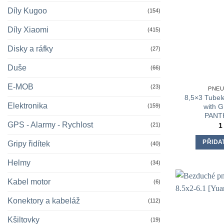
Díly Kugoo
(154)
Díly Xiaomi
(415)
Disky a ráfky
(27)
Duše
(66)
E-MOB
(23)
PNEU
8,5×3 Tubele
Elektronika
(159)
with 
PANT
GPS - Alarmy - Rychlost
(21)
1
PŘIDA
Gripy řidítek
(40)
Helmy
(34)
Kabel motor
(6)
Konektory a kabeláž
(112)
Kšiltovky
(19)