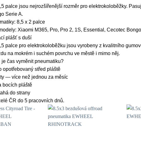
5 palce jsou nejrozšířenější rozměr pro elektrokoloběžky. Pasu
o Serie A.
atiky: 8,5 x 2 palce
modely: Xiaomi M365, Pro, Pro 2, 1S, Essential, Cecotec Bongo
cí plášť s duší
5 palce pro elektrokoloběžku jsou vyrobeny z kvalitního gumov
zdu na mokrém i suchém povrchu ve městě i mimo něj.
e je čas vyměnit pneumatiku?
 opotřebovaný střed pláště
ty — více než jednou za měsíc
a bocích pláště
ahá do strany
celé ČR do 5 pracovních dnů.