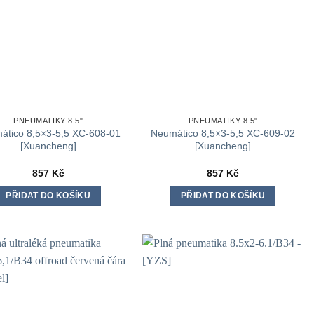
vybrat
vybrat
na
na
stránce
stránce
produktu
produktu
PNEUMATIKY 8.5"
PNEUMATIKY 8.5"
ático 8,5×3-5,5 XC-608-01
Neumático 8,5×3-5,5 XC-609-02
[Xuancheng]
[Xuancheng]
857
Kč
857
Kč
PŘIDAT DO KOŠÍKU
PŘIDAT DO KOŠÍKU