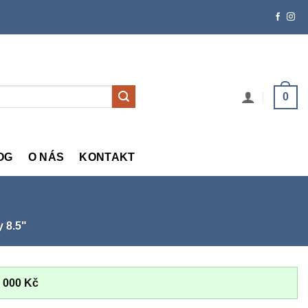
0
OG
O NÁS
KONTAKT
 8.5"
 000
Kč