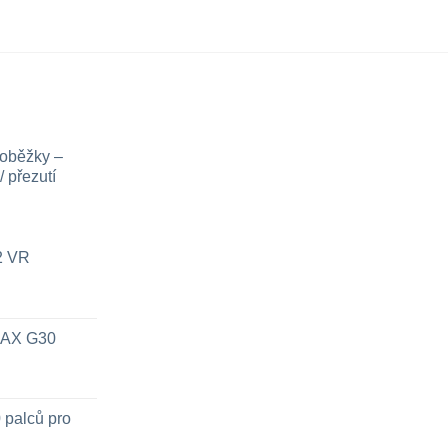
lze
vybrat
na
stránce
produktu
loběžky –
 přezutí
x2 VR
 MAX G30
 palců pro