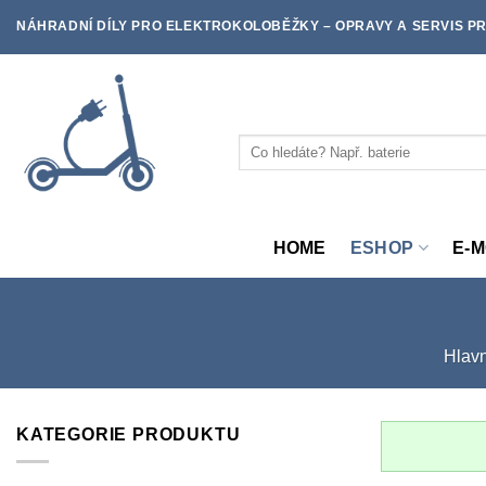
Skip
NÁHRADNÍ DÍLY PRO ELEKTROKOLOBĚŽKY – OPRAVY A SERVIS PR
to
content
Hledat:
HOME
ESHOP
E-
Hlavn
KATEGORIE PRODUKTU