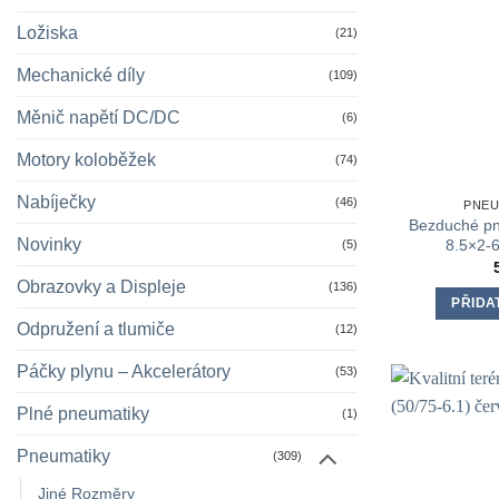
Ložiska
(21)
Mechanické díly
(109)
Měnič napětí DC/DC
(6)
Motory koloběžek
(74)
Nabíječky
(46)
PNEU
Bezduché pn
Novinky
8.5×2-6
(5)
Obrazovky a Displeje
(136)
PŘIDA
Odpružení a tlumiče
(12)
Páčky plynu – Akcelerátory
(53)
Plné pneumatiky
(1)
Pneumatiky
(309)
Jiné Rozměry