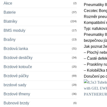
Akce
(2)
Pneumatiky 8,
Cecotec Bong
Baterie
(37)
Rozměr pneum
Blatníky
(224)
Kompatibilní 
Typ: nafukova
BMS moduly
(17)
Pneumatiky 8,
Brašny
(13)
bezpečnou jí
Jak poznat ž
Brzdová lanka
(31)
– Plochý nebo
Brzdové destičky
(34)
– Časté defek
– Praskliny n
Brzdové kotouče
(25)
– Koloběžka t
Brzdové páčky
(69)
Doručení po 
brzdové sady
(29)
Brzdové třmeny
(36)
Bubnové brzdy
(6)