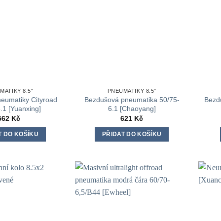
vybrat
na
stránce
produktu
MATIKY 8.5"
PNEUMATIKY 8.5"
eumatiky Cityroad
Bezdušová pneumatika 50/75-
Bezd
.1 [Yuanxing]
6.1 [Chaoyang]
562
Kč
621
Kč
T DO KOŠÍKU
PŘIDAT DO KOŠÍKU