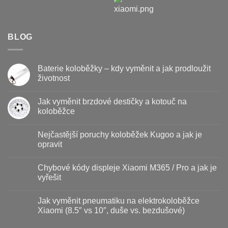
BLOG
Baterie koloběžky – kdy vyměnit a jak prodloužit
životnost
Žádné
komentáře
Jak vyměnit brzdové destičky a kotouč na
u
textu
koloběžce
s
názvem
Žádné
Baterie
komentáře
Nejčastější poruchy koloběžek Kugoo a jak je
koloběžky
u
–
textu
opravit
kdy
s
vyměnit
názvem
Žádné
a
Jak
komentáře
Chybové kódy displeje Xiaomi M365 / Pro a jak je
jak
vyměnit
u
prodloužit
brzdové
textu
vyřešit
životnost
destičky
s
a
názvem
Žádné
kotouč
Nejčastější
komentáře
Jak vyměnit pneumatiku na elektrokoloběžce
na
poruchy
u
koloběžce
koloběžek
textu
Xiaomi (8.5″ vs 10″, duše vs. bezdušové)
Kugoo
s
a
názvem
Žádné
jak
Chybové
komentáře