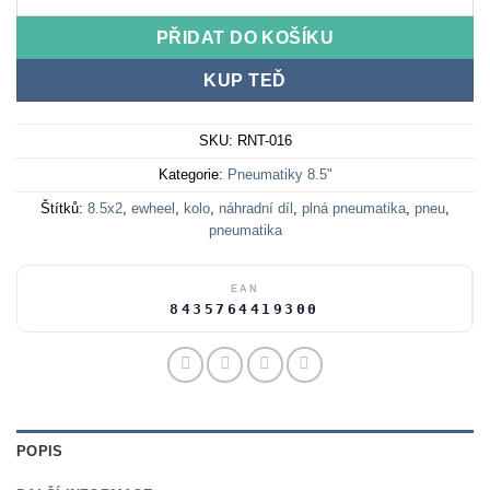
PŘIDAT DO KOŠÍKU
KUP TEĎ
SKU:
RNT-016
Kategorie:
Pneumatiky 8.5"
Štítků:
8.5x2
,
ewheel
,
kolo
,
náhradní díl
,
plná pneumatika
,
pneu
,
pneumatika
EAN
8435764419300
POPIS