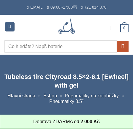
Skip
EMAIL
09:00 -17:00
721 814 370
to
content
0
Hledat:
Tubeless tire Cityroad 8.5×2-6.1 [Ewheel]
with gel
Hlavní strana
»
Eshop
»
Pneumatiky na koloběžky
»
Pneumatiky 8.5"
Doprava ZDARMA od
2 000
Kč