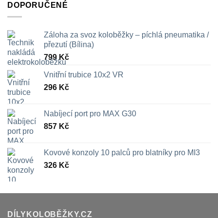
DOPORUČENÉ
Záloha za svoz koloběžky – píchlá pneumatika /
přezutí (Bílina)
799
Kč
Vnitřní trubice 10x2 VR
296
Kč
Nabíjecí port pro MAX G30
857
Kč
Kovové konzoly 10 palců pro blatníky pro MI3
326
Kč
DÍLYKOLOBĚŽKY.CZ