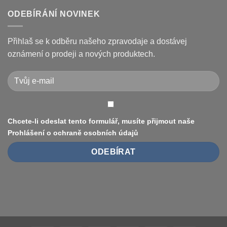
je
kódy
u
opravit
displeje
textu
ODEBÍRÁNÍ NOVINEK
Xiaomi
s
M365
názvem
/
Jak
Pro
vyměnit
Přihlaš se k odběru našeho zpravodaje a dostávej
a
pneumatiku
jak
na
oznámení o prodeji a nových produktech.
je
elektrokoloběžce
vyřešit
Xiaomi
(8.5″
vs
10″,
duše
vs.
bezdušové)
Chcete-li odeslat tento formulář, musíte přijmout naše
Prohlášení o ochraně osobních údajů