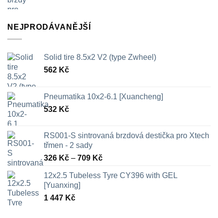
NEJPRODÁVANĚJŠÍ
Solid tire 8.5x2 V2 (type Zwheel)
562
Kč
Pneumatika 10x2-6.1 [Xuancheng]
532
Kč
RS001-S sintrovaná brzdová destička pro Xtech
třmen - 2 sady
Rozpětí
326
Kč
–
709
Kč
cen:
12x2.5 Tubeless Tyre CY396 with GEL
326 Kč
[Yuanxing]
až
1 447
Kč
709 Kč