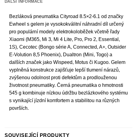
DALŠÍ INFORMACE
Bezláková pneumatika Cityroad 8.5×2-6.1 od značky
Ewheel s gelem je vysokokválitní náhradní díl určený
pro populární modely elektrokoloběžek včetně řady
Xiaomi (M365, Mi 3, Mi 4 Lite, Pro, Pro 2, Essential,
1S), Cecotec (Bongo série A, Connected, A+, Outsider
E-Volution 8,5 Phoenix), Dualtron (Mini, Togo) a
dalších značek jako Wispeed, Motus či Kugoo. Gelem
vyplněná konstrukce zajišťuje lepší tlumení nárazů,
zvýšenou odolnost proti defektům a prodlouženou
životnost pneumatiky. Černá pneumatika o hmotnosti
545 g kombinuje nízkou údržbu bezlázkového systému
s vynikající jízdní komfortem a stabilitou na různých
površích.
SOUVISEJÍCÍ PRODUKTY