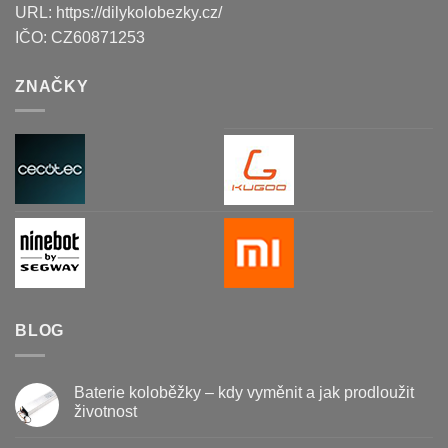
URL:
https://dilykolobezky.cz/
IČO:
CZ60871253
ZNAČKY
BLOG
Baterie koloběžky – kdy vyměnit a jak prodloužit
životnost
Žádné
komentáře