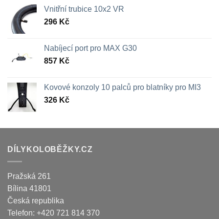
Vnitřní trubice 10x2 VR
296
Kč
Nabíjecí port pro MAX G30
857
Kč
Kovové konzoly 10 palců pro blatníky pro MI3
326
Kč
DÍLYKOLOBĚŽKY.CZ
Pražská 261
Bílina
41801
Česká republika
Telefon:
+420 721 814 370