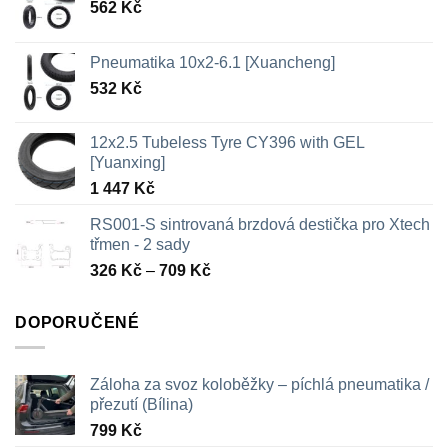
562
Kč
Pneumatika 10x2-6.1 [Xuancheng]
532
Kč
12x2.5 Tubeless Tyre CY396 with GEL
[Yuanxing]
1 447
Kč
RS001-S sintrovaná brzdová destička pro Xtech
třmen - 2 sady
Rozpětí
326
Kč
–
709
Kč
cen:
326 Kč
DOPORUČENÉ
až
709 Kč
Záloha za svoz koloběžky – píchlá pneumatika /
přezutí (Bílina)
799
Kč