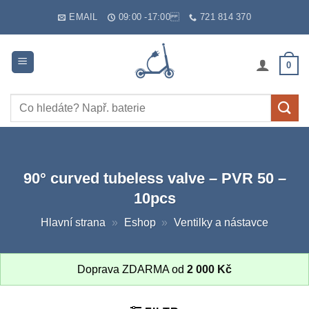
Skip
EMAIL
09:00 -17:00
721 814 370
to
content
0
Hledat:
90° curved tubeless valve – PVR 50 –
10pcs
Hlavní strana
»
Eshop
»
Ventilky a nástavce
Doprava ZDARMA od
2 000
Kč