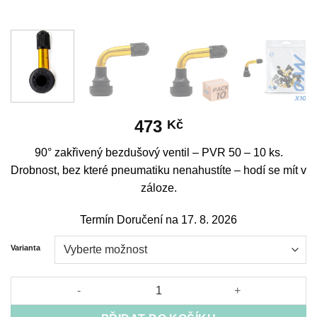
473
Kč
90° zakřivený bezdušový ventil – PVR 50 – 10 ks.
Drobnost, bez které pneumatiku nenahustíte – hodí se mít v
záloze.
Termín Doručení na 17. 8. 2026
Varianta
90° curved tubeless valve - PVR 50 - 10pcs množství