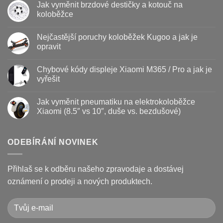
Jak vyměnit brzdové destičky a kotouč na
u
textu
koloběžce
s
názvem
Žádné
Baterie
komentáře
Nejčastější poruchy koloběžek Kugoo a jak je
koloběžky
u
–
textu
opravit
kdy
s
vyměnit
názvem
Žádné
a
Jak
komentáře
Chybové kódy displeje Xiaomi M365 / Pro a jak je
jak
vyměnit
u
prodloužit
brzdové
textu
vyřešit
životnost
destičky
s
a
názvem
Žádné
kotouč
Nejčastější
komentáře
Jak vyměnit pneumatiku na elektrokoloběžce
na
poruchy
u
koloběžce
koloběžek
textu
Xiaomi (8.5″ vs 10″, duše vs. bezdušové)
Kugoo
s
a
názvem
Žádné
jak
Chybové
komentáře
je
kódy
u
opravit
displeje
textu
ODEBÍRÁNÍ NOVINEK
Xiaomi
s
M365
názvem
/
Jak
Pro
vyměnit
Přihlaš se k odběru našeho zpravodaje a dostávej
a
pneumatiku
jak
na
oznámení o prodeji a nových produktech.
je
elektrokoloběžce
vyřešit
Xiaomi
(8.5″
vs
10″,
duše