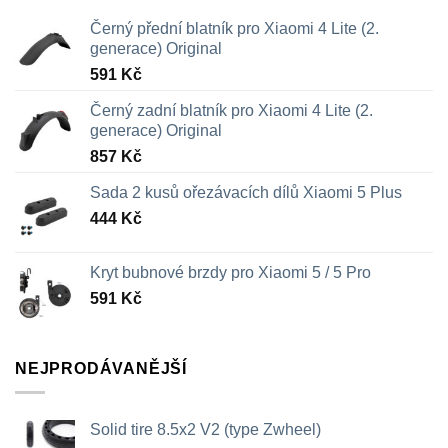
Černý přední blatník pro Xiaomi 4 Lite (2.
generace) Original
591
Kč
Černý zadní blatník pro Xiaomi 4 Lite (2.
generace) Original
857
Kč
Sada 2 kusů ořezávacích dílů Xiaomi 5 Plus
444
Kč
Kryt bubnové brzdy pro Xiaomi 5 / 5 Pro
591
Kč
NEJPRODÁVANĚJŠÍ
Solid tire 8.5x2 V2 (type Zwheel)