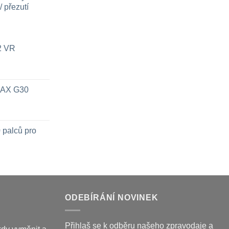
 přezutí
x2 VR
 MAX G30
 palců pro
ODEBÍRÁNÍ NOVINEK
Přihlaš se k odběru našeho zpravodaje a