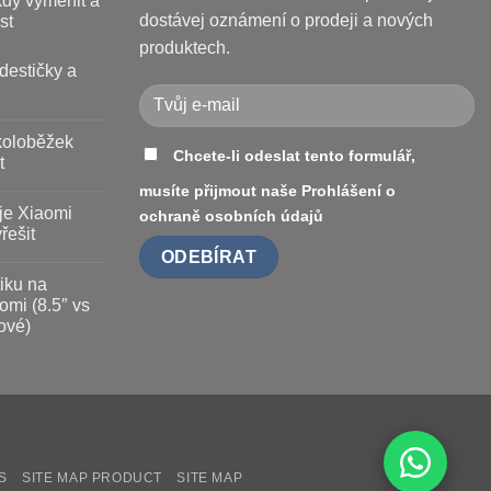
kdy vyměnit a
dostávej oznámení o prodeji a nových
st
produktech.
destičky a
koloběžek
Chcete-li odeslat tento formulář,
t
musíte přijmout naše
Prohlášení o
je Xiaomi
ochraně osobních údajů
řešit
iku na
omi (8.5″ vs
ové)
S
SITE MAP PRODUCT
SITE MAP