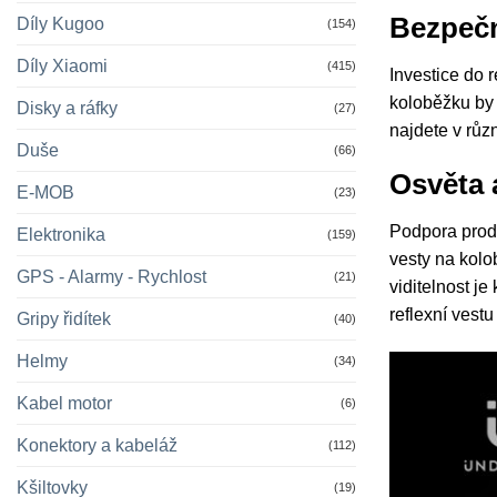
Bezpečn
Díly Kugoo
(154)
Díly Xiaomi
(415)
Investice do 
koloběžku by 
Disky a ráfky
(27)
najdete v růz
Duše
(66)
Osvěta 
E-MOB
(23)
Podpora prode
Elektronika
(159)
vesty na kolo
GPS - Alarmy - Rychlost
(21)
viditelnost j
reflexní vest
Gripy řidítek
(40)
Helmy
(34)
Kabel motor
(6)
Konektory a kabeláž
(112)
Kšiltovky
(19)