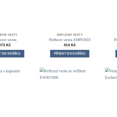
stránce
stránce
produktu
produktu
EXNÍ VESTY
REFLEXNÍ VESTY
exní vesta
Reflexní vesta EWRV003
R
473
Kč
414
Kč
T DO KOŠÍKU
PŘIDAT DO KOŠÍKU