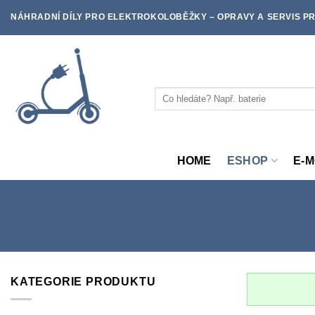
Skip
NÁHRADNÍ DÍLY PRO ELEKTROKOLOBĚŽKY – OPRAVY A SERVIS PR
to
content
Hledat:
HOME
ESHOP
E-
KATEGORIE PRODUKTU