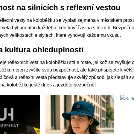
ost na silnicích s reflexní vestou
reflexní vesty na koloběžku se vyplatí zejména v městském prostř
měla být prioritou každého, kdo tráví čas na silnicích. Bezpečn
ných velikostech a stylech, které vyhovují každému vkusu.
a kultura ohleduplnosti
je reflexních vest na koloběžku stále roste, jelikož se zvyšuje o
běžku nejen zvýšíte svou bezpečnost, ale také přispějete k větší
e klíčová a reflexní vesta představuje skvělý způsob, jak zlepši
u na koloběžku ještě dnes a jezděte bezpečně!