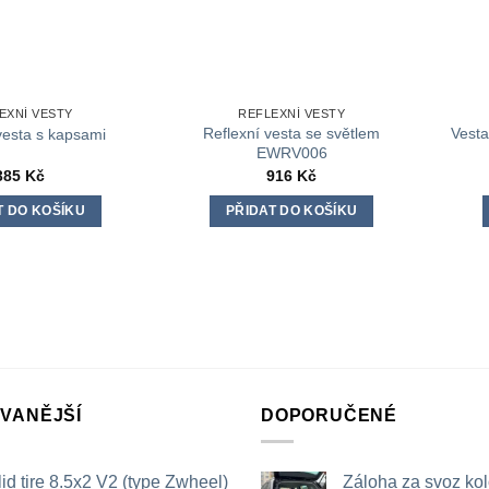
EXNÍ VESTY
REFLEXNÍ VESTY
Reflexní vesta se světlem
Vest
vesta s kapsami
EWRV006
385
Kč
916
Kč
T DO KOŠÍKU
PŘIDAT DO KOŠÍKU
VANĚJŠÍ
DOPORUČENÉ
id tire 8.5x2 V2 (type Zwheel)
Záloha za svoz ko