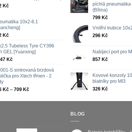
píchlá pneumatika /
2
Kč
(Bílina)
799
Kč
eumatika 10x2-6.1
uancheng]
Vnitřní trubice 10
2
Kč
296
Kč
x2.5 Tubeless Tyre CY396
th GEL [Yuanxing]
Nabíjecí port pro
447
Kč
857
Kč
001-S sintrovaná brzdová
Kovové konzoly 10
tička pro Xtech třmen - 2
blatníky pro MI3
dy
326
Kč
Rozpětí
6
Kč
–
709
Kč
cen:
326 Kč
až
709 Kč
BLOG