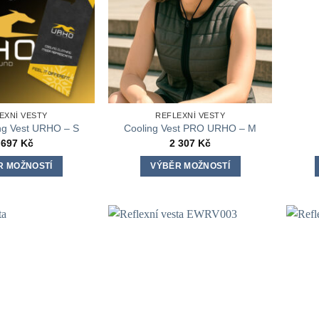
EXNÍ VESTY
REFLEXNÍ VESTY
ing Vest URHO – S
Cooling Vest PRO URHO – M
 697
Kč
2 307
Kč
R MOŽNOSTÍ
VÝBĚR MOŽNOSTÍ
Tento
Tento
produkt
produkt
má
má
více
více
variant.
variant.
Možnosti
Možnosti
lze
lze
vybrat
vybrat
na
na