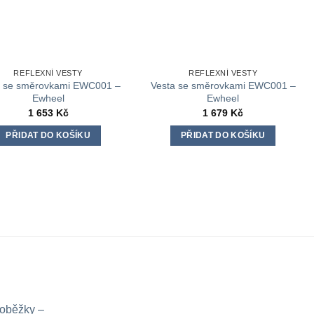
REFLEXNÍ VESTY
REFLEXNÍ VESTY
a se směrovkami EWC001 –
Vesta se směrovkami EWC001 –
Ewheel
Ewheel
1 653
Kč
1 679
Kč
PŘIDAT DO KOŠÍKU
PŘIDAT DO KOŠÍKU
loběžky –