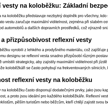
í vesty na koloběžku: Základní bezpe
a na koloběžku představuje nezbytný doplněk pro všechny, kdo s
ato vestu zaručuje maximální viditelnost, zejména při slabém osv
 od automobilů a dalších dopravních prostředků, což výrazně sni
 a přizpůsobivost reflexní vesty
běžku vyrobili z lehkého a prodyšného materiálu, což zajišťuje p
ému designu se reflexní vesta snadno přizpůsobí různým postav
 umístili strategicky, aby zajistily maximální viditelnost při jíz
ože koloběžkáři se často pohybují na frekventovaných silnicích, k
nost reflexní vesty na koloběžku
y na koloběžku často disponují dodatečnými prvky, jako jsou ka
čnost, a proto jsou ideální pro každého koloběžkáře. Reflexní v
klistům, pěším turistům nebo běžcům, kteří chtějí zajistit svou b