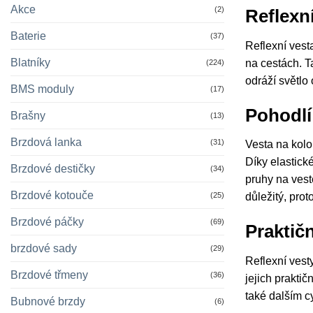
Akce
(2)
Reflexn
Baterie
(37)
Reflexní vest
Blatníky
na cestách. T
(224)
odráží světlo
BMS moduly
(17)
Pohodlí
Brašny
(13)
Brzdová lanka
(31)
Vesta na kolo
Díky elastick
Brzdové destičky
(34)
pruhy na vestě
Brzdové kotouče
(25)
důležitý, prot
Brzdové páčky
(69)
Praktič
brzdové sady
(29)
Reflexní vest
Brzdové třmeny
(36)
jejich prakti
také dalším cy
Bubnové brzdy
(6)