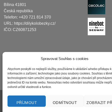
Bílina
41801
Česká republika
Telefon:
+420 721 814 370
URL:
https://dilykolobezky.cz/
IČO:
CZ60871253
Spravovat Souhlas s cookies
Abychom poskytli co nejlepší služby, používáme k ukládání a/nebo přístupu k
informacím o zařízení, technologie jako jsou soubory cookies. Souhlas s těmi
technologiemi nám umožní zpracovávat údaje, jako je chování při procházen
jedinečná ID na tomto webu. Nesouhlas nebo odvolání souhlasu může nepří
ovlivnit určité vlastnosti a funkce.
PŘÍJMOUT
ODMÍTNOUT
ZOBRAZIT P
OBCHODNÍ PODMÍNKY
ODSTOUP