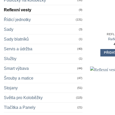
Podložky na koloběžky
(10)
Reflexní vesty
(9)
Řídicí jednotky
(131)
Sady
(3)
REFL
Refl
Sady blatníků
(1)
Servis a údržba
(40)
PŘIDA
Služby
(1)
Smart výbava
(44)
Šrouby a matice
(47)
Stojany
(51)
Světla pro Koloběžky
(115)
Tlačítka a Panely
(21)