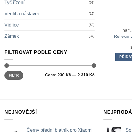
Tyč řízení
(51)
Ventil a nástavec
(12)
Vidlice
(52)
REFL
Zámek
Reflexní 
(37)
FILTROVAT PODLE CENY
PŘIDA
Minimální
Maximální
Cena:
230 Kč
—
2 310 Kč
FILTR
cena
cena
NEJNOVĚJŠÍ
NEJPRODÁ
Černý přední blatník pro Xiaomi
Sol