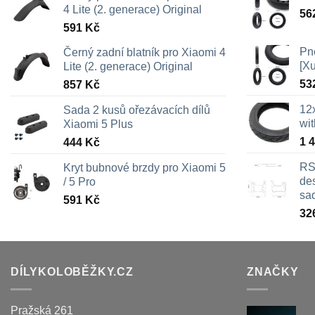
4 Lite (2. generace) Original
56
591
Kč
Pn
Černý zadní blatník pro Xiaomi 4
[X
Lite (2. generace) Original
53
857
Kč
12
Sada 2 kusů ořezávacích dílů
wi
Xiaomi 5 Plus
1 
444
Kč
RS
Kryt bubnové brzdy pro Xiaomi 5
des
/ 5 Pro
sa
591
Kč
32
DÍLYKOLOBĚŽKY.CZ
ZNAČKY
Pražská 261