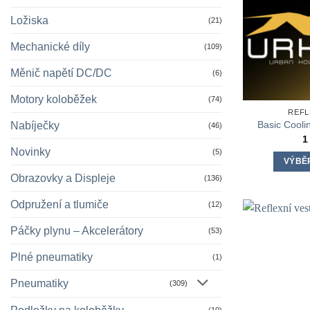
Ložiska
(21)
Mechanické díly
(109)
Měnič napětí DC/DC
(6)
Motory koloběžek
(74)
REFL
Basic Cool
Nabíječky
(46)
1
Novinky
(5)
VÝBĚ
Obrazovky a Displeje
(136)
Odpružení a tlumiče
(12)
Páčky plynu – Akcelerátory
(53)
Plné pneumatiky
(1)
Pneumatiky
(309)