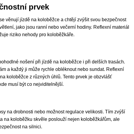
čnostní prvek
e věnují jízdě na koloběžce a chtějí zvýšit svou bezpečnost
ětlení, jako jsou ranní nebo večerní hodiny. Reflexní materiál
žuje riziko nehody pro koloběžkáře.
ohodlné nošení při jízdě na koloběžce i při delších trasách.
ám a každý ji může rychle obléknout nebo sundat. Reflexní
dě na koloběžce z různých úhlů. Tento prvek je obzvlášť
de musí být co nejviditelnější.
psy na drobnosti nebo možnost regulace velikosti. Tím zvýší
esta na koloběžku skvěle poslouží nejen koloběžkářům, ale
ezpečnost na silnici.