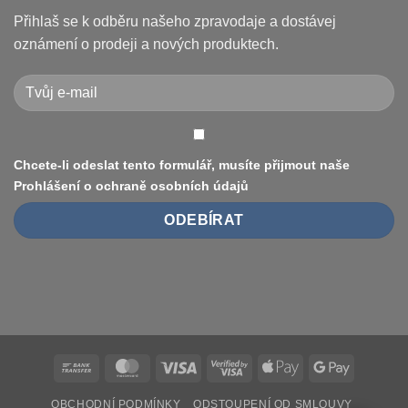
/
Jak
Pro
vyměnit
Přihlaš se k odběru našeho zpravodaje a dostávej
a
pneumatiku
jak
na
oznámení o prodeji a nových produktech.
je
elektrokoloběžce
vyřešit
Xiaomi
(8.5″
vs
10″,
duše
vs.
bezdušové)
Chcete-li odeslat tento formulář, musíte přijmout naše
Prohlášení o ochraně osobních údajů
Bank
MasterCard
Visa
Visa
Apple
Google
Transfer
2
Pay
Pay
OBCHODNÍ PODMÍNKY
ODSTOUPENÍ OD SMLOUVY