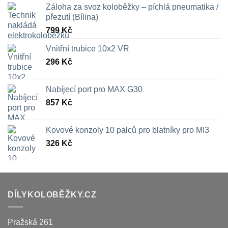
Záloha za svoz koloběžky – píchlá pneumatika /
přezutí (Bílina)
799
Kč
Vnitřní trubice 10x2 VR
296
Kč
Nabíjecí port pro MAX G30
857
Kč
Kovové konzoly 10 palců pro blatníky pro MI3
326
Kč
DÍLYKOLOBĚŽKY.CZ
Pražská 261