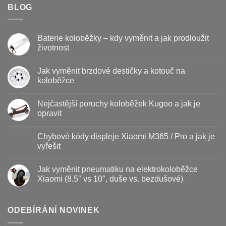
BLOG
Baterie koloběžky – kdy vyměnit a jak prodloužit
životnost
Žádné
komentáře
Jak vyměnit brzdové destičky a kotouč na
u
textu
koloběžce
s
názvem
Žádné
Baterie
komentáře
Nejčastější poruchy koloběžek Kugoo a jak je
koloběžky
u
–
textu
opravit
kdy
s
vyměnit
názvem
Žádné
a
Jak
komentáře
Chybové kódy displeje Xiaomi M365 / Pro a jak je
jak
vyměnit
u
prodloužit
brzdové
textu
vyřešit
životnost
destičky
s
a
názvem
Žádné
kotouč
Nejčastější
komentáře
Jak vyměnit pneumatiku na elektrokoloběžce
na
poruchy
u
koloběžce
koloběžek
textu
Xiaomi (8.5″ vs 10″, duše vs. bezdušové)
Kugoo
s
a
názvem
Žádné
jak
Chybové
komentáře
je
kódy
u
opravit
displeje
textu
ODEBÍRÁNÍ NOVINEK
Xiaomi
s
M365
názvem