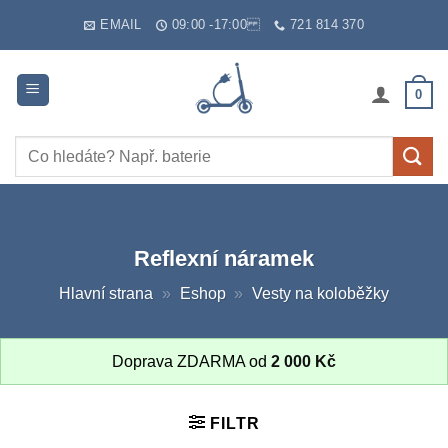
Skip
EMAIL
09:00 -17:00
721 814 370
to
content
0
Hledat:
Reflexní náramek
Hlavní strana
»
Eshop
»
Vesty na koloběžky
Doprava ZDARMA od
2 000
Kč
FILTR