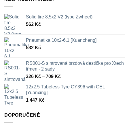
Solid tire 8.5x2 V2 (type Zwheel)
562
Kč
Pneumatika 10x2-6.1 [Xuancheng]
532
Kč
RS001-S sintrovaná brzdová destička pro Xtech
třmen - 2 sady
Rozpětí
326
Kč
–
709
Kč
cen:
12x2.5 Tubeless Tyre CY396 with GEL
326 Kč
[Yuanxing]
až
1 447
Kč
709 Kč
DOPORUČENÉ