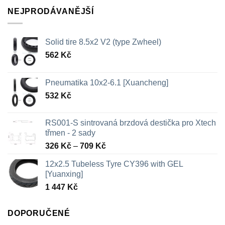
NEJPRODÁVANĚJŠÍ
Solid tire 8.5x2 V2 (type Zwheel)
562
Kč
Pneumatika 10x2-6.1 [Xuancheng]
532
Kč
RS001-S sintrovaná brzdová destička pro Xtech
třmen - 2 sady
Rozpětí
326
Kč
–
709
Kč
cen:
12x2.5 Tubeless Tyre CY396 with GEL
326 Kč
[Yuanxing]
až
1 447
Kč
709 Kč
DOPORUČENÉ