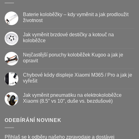
Baterie koloběžky – kdy vyměnit a jak prodloužit
životnost
Žádné
komentáře
Jak vyměnit brzdové destičky a kotouč na
u
textu
koloběžce
s
názvem
Žádné
Baterie
komentáře
Nejčastější poruchy koloběžek Kugoo a jak je
koloběžky
u
–
textu
opravit
kdy
s
vyměnit
názvem
Žádné
a
Jak
komentáře
Chybové kódy displeje Xiaomi M365 / Pro a jak je
jak
vyměnit
u
prodloužit
brzdové
textu
vyřešit
životnost
destičky
s
a
názvem
Žádné
kotouč
Nejčastější
komentáře
Jak vyměnit pneumatiku na elektrokoloběžce
na
poruchy
u
koloběžce
koloběžek
textu
Xiaomi (8.5″ vs 10″, duše vs. bezdušové)
Kugoo
s
a
názvem
Žádné
jak
Chybové
komentáře
je
kódy
u
opravit
displeje
textu
ODEBÍRÁNÍ NOVINEK
Xiaomi
s
M365
názvem
/
Jak
Pro
vyměnit
Přihlaš se k odběru našeho zpravodaje a dostávej