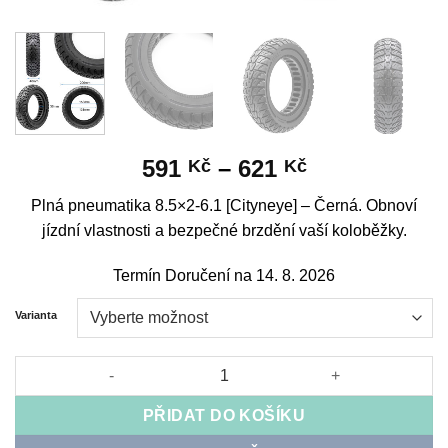
Rozpětí
591
–
621
Kč
Kč
cen:
Plná pneumatika 8.5×2-6.1 [Cityneye] – Černá. Obnoví
591 Kč
jízdní vlastnosti a bezpečné brzdění vaší koloběžky.
až
621 Kč
Termín Doručení na 14. 8. 2026
Varianta
Solid Wheel 8.5x2-6.1 [Cityneye] - Black množství
PŘIDAT DO KOŠÍKU