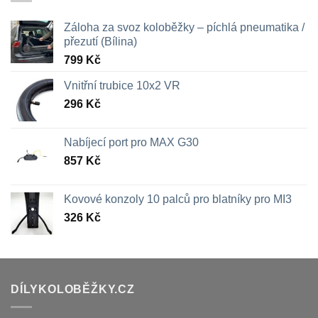
Záloha za svoz koloběžky – píchlá pneumatika /
přezutí (Bílina)
799
Kč
Vnitřní trubice 10x2 VR
296
Kč
Nabíjecí port pro MAX G30
857
Kč
Kovové konzoly 10 palců pro blatníky pro MI3
326
Kč
DÍLYKOLOBĚŽKY.CZ