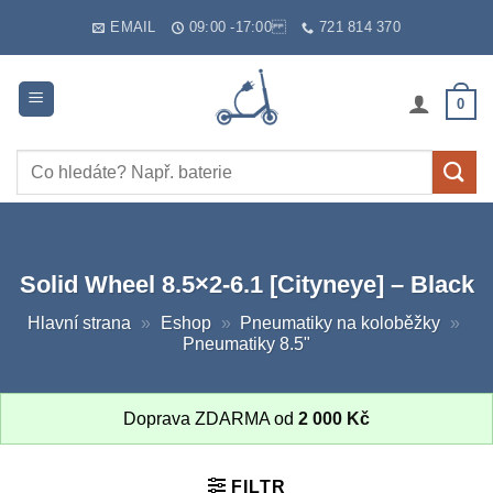
Skip
EMAIL
09:00 -17:00
721 814 370
to
content
0
Hledat:
Solid Wheel 8.5×2-6.1 [Cityneye] – Black
Hlavní strana
»
Eshop
»
Pneumatiky na koloběžky
»
Pneumatiky 8.5"
Doprava ZDARMA od
2 000
Kč
FILTR