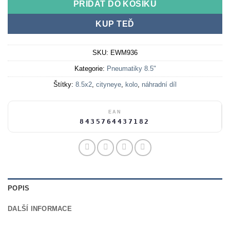
PŘIDAT DO KOŠÍKU
KUP TEĎ
SKU:
EWM936
Kategorie:
Pneumatiky 8.5"
Štítky:
8.5x2
,
cityneye
,
kolo
,
náhradní díl
EAN
8435764437182
POPIS
DALŠÍ INFORMACE