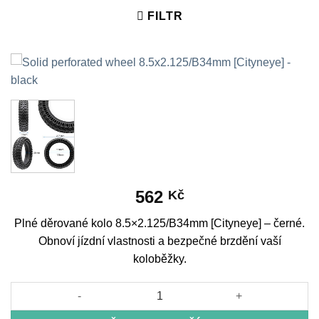
FILTR
562
Kč
Plné děrované kolo 8.5×2.125/B34mm [Cityneye] – černé.
Obnoví jízdní vlastnosti a bezpečné brzdění vaší
koloběžky.
Solid perforated wheel 8.5x2.125/B34mm [Cityneye] - black mno