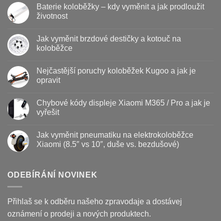
Baterie koloběžky – kdy vyměnit a jak prodloužit
životnost
Žádné
komentáře
Jak vyměnit brzdové destičky a kotouč na
u
textu
koloběžce
s
názvem
Žádné
Baterie
komentáře
Nejčastější poruchy koloběžek Kugoo a jak je
koloběžky
u
–
textu
opravit
kdy
s
vyměnit
názvem
Žádné
a
Jak
komentáře
Chybové kódy displeje Xiaomi M365 / Pro a jak je
jak
vyměnit
u
prodloužit
brzdové
textu
vyřešit
životnost
destičky
s
a
názvem
Žádné
kotouč
Nejčastější
komentáře
Jak vyměnit pneumatiku na elektrokoloběžce
na
poruchy
u
koloběžce
koloběžek
textu
Xiaomi (8.5″ vs 10″, duše vs. bezdušové)
Kugoo
s
a
názvem
Žádné
jak
Chybové
komentáře
je
kódy
u
opravit
displeje
textu
ODEBÍRÁNÍ NOVINEK
Xiaomi
s
M365
názvem
/
Jak
Pro
vyměnit
Přihlaš se k odběru našeho zpravodaje a dostávej
a
pneumatiku
jak
na
oznámení o prodeji a nových produktech.
je
elektrokoloběžce