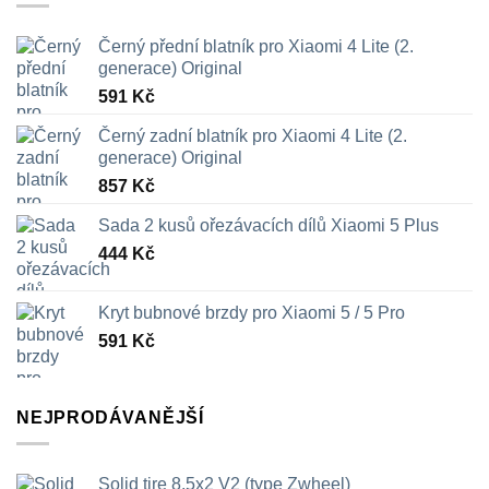
Černý přední blatník pro Xiaomi 4 Lite (2.
generace) Original
591
Kč
Černý zadní blatník pro Xiaomi 4 Lite (2.
generace) Original
857
Kč
Sada 2 kusů ořezávacích dílů Xiaomi 5 Plus
444
Kč
Kryt bubnové brzdy pro Xiaomi 5 / 5 Pro
591
Kč
NEJPRODÁVANĚJŠÍ
Solid tire 8.5x2 V2 (type Zwheel)