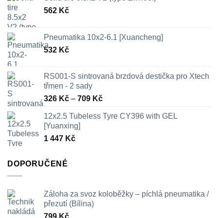
562
Kč
Pneumatika 10x2-6.1 [Xuancheng]
532
Kč
RS001-S sintrovaná brzdová destička pro Xtech
třmen - 2 sady
Rozpětí
326
Kč
–
709
Kč
cen:
12x2.5 Tubeless Tyre CY396 with GEL
326 Kč
[Yuanxing]
až
1 447
Kč
709 Kč
DOPORUČENÉ
Záloha za svoz koloběžky – píchlá pneumatika /
přezutí (Bílina)
799
Kč