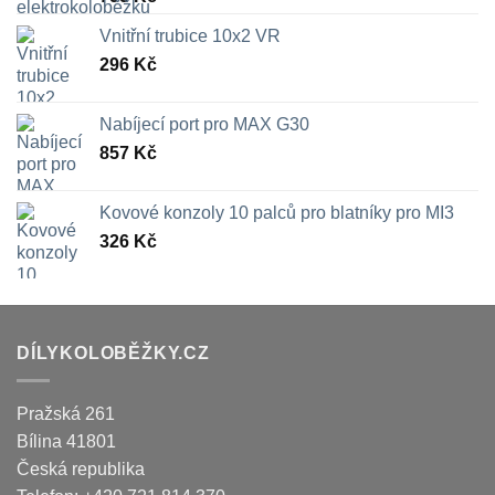
Vnitřní trubice 10x2 VR
296
Kč
Nabíjecí port pro MAX G30
857
Kč
Kovové konzoly 10 palců pro blatníky pro MI3
326
Kč
DÍLYKOLOBĚŽKY.CZ
Pražská 261
Bílina
41801
Česká republika