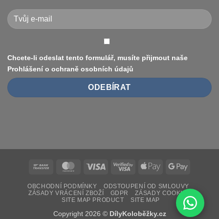
vyřešit
Xiaomi
(8.5″
vs
10″,
duše
vs.
bezdušové)
Chcete-li odeslat tento formulář, musíte přijmout naše
Prohlášení o ochraně osobních údajů
Bank
MasterCard
Visa
Visa
Apple
Google
Transfer
2
Pay
Pay
OBCHODNÍ PODMÍNKY
ODSTOUPENÍ OD SMLOUVY
ZÁSADY VRÁCENÍ ZBOŽÍ
GDPR
ZÁSADY COOKIES
SITE MAP PRODUCT
SITE MAP
Copyright 2026 ©
DílyKoloběžky.cz