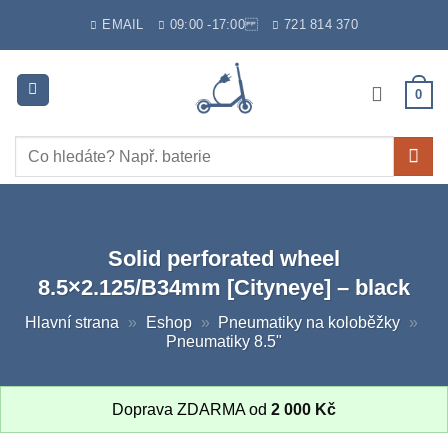
Skip
EMAIL
09:00 -17:00
721 814 370
to
content
0
Hledat:
Solid perforated wheel
8.5×2.125/B34mm [Cityneye] – black
Hlavní strana
»
Eshop
»
Pneumatiky na koloběžky
»
Pneumatiky 8.5"
Doprava ZDARMA od
2 000
Kč