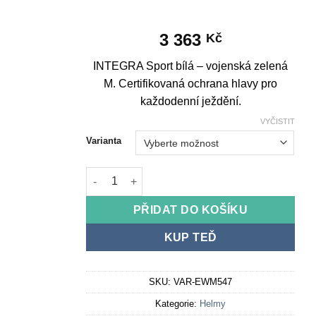
3 363
Kč
INTEGRA Sport bílá – vojenská zelená
M. Certifikovaná ochrana hlavy pro
každodenní ježdění.
VYČISTIT
Varianta
INTEGRA Sport white - military green M množstv
PŘIDAT DO KOŠÍKU
KUP TEĎ
SKU:
VAR-EWM547
Kategorie:
Helmy