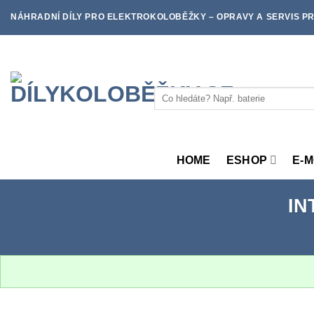
Skip
NÁHRADNÍ DÍLY PRO ELEKTROKOLOBĚŽKY – OPRAVY A SERVIS PR
to
content
Hledat:
HOME
ESHOP
E-
IN