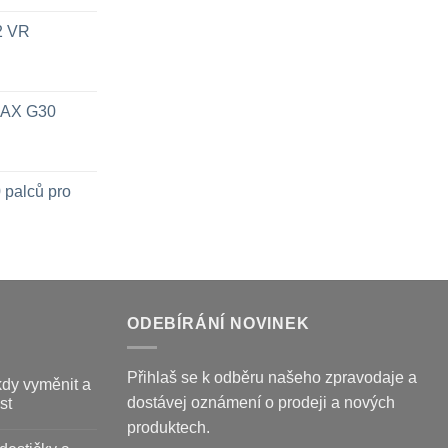
x2 VR
 MAX G30
 palců pro
ODEBÍRÁNÍ NOVINEK
Přihlaš se k odběru našeho zpravodaje a
kdy vyměnit a
dostávej oznámení o prodeji a nových
st
produktech.