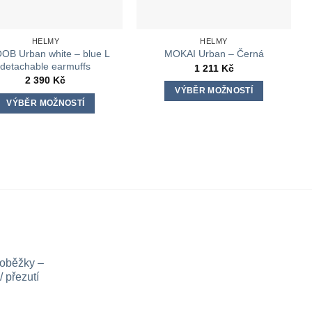
HELMY
HELMY
OB Urban white – blue L
MOKAI Urban – Černá
detachable earmuffs
1 211
Kč
2 390
Kč
VÝBĚR MOŽNOSTÍ
VÝBĚR MOŽNOSTÍ
Tento
Tento
produkt
produkt
má
má
více
více
variant.
variant.
Možnosti
Možnosti
lze
lze
vybrat
vybrat
na
na
stránce
loběžky –
stránce
produktu
 přezutí
produktu