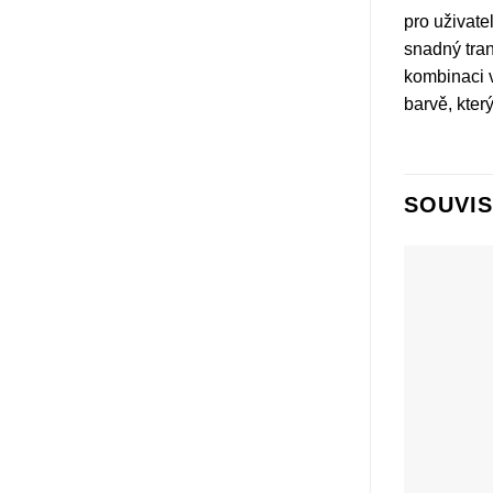
pro uživate
snadný tran
kombinaci v
barvě, který
SOUVIS