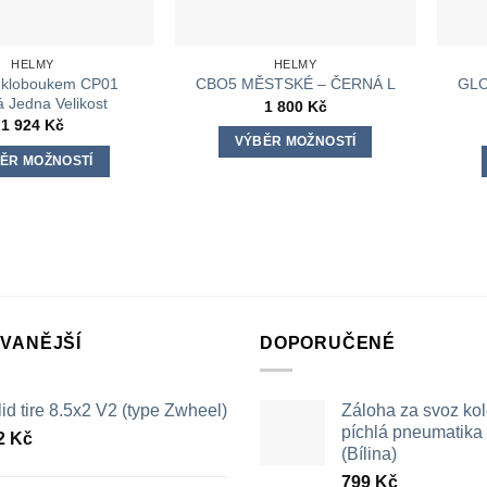
HELMY
HELMY
s kloboukem CP01
GLO
CBO5 MĚSTSKÉ – ČERNÁ L
á Jedna Velikost
1 800
Kč
1 924
Kč
VÝBĚR MOŽNOSTÍ
ĚR MOŽNOSTÍ
Tento
Tento
produkt
produkt
má
má
více
více
variant.
variant.
Možnosti
Možnosti
lze
lze
VANĚJŠÍ
DOPORUČENÉ
vybrat
vybrat
na
na
stránce
id tire 8.5x2 V2 (type Zwheel)
Záloha za svoz ko
stránce
produktu
píchlá pneumatika /
produktu
2
Kč
(Bílina)
799
Kč