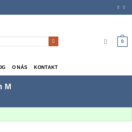
0
OG
O NÁS
KONTAKT
n M