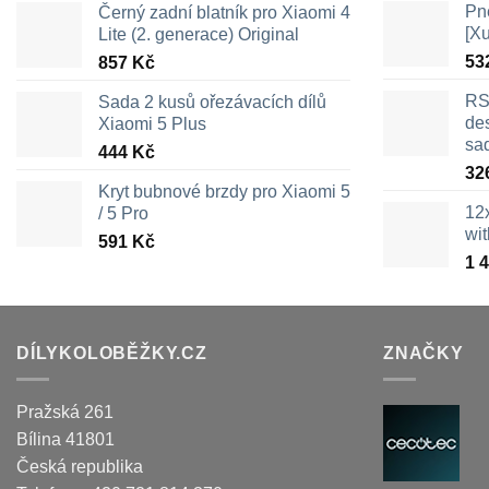
Pn
Černý zadní blatník pro Xiaomi 4
[X
Lite (2. generace) Original
53
857
Kč
RS
Sada 2 kusů ořezávacích dílů
des
Xiaomi 5 Plus
sa
444
Kč
32
Kryt bubnové brzdy pro Xiaomi 5
12
/ 5 Pro
wi
591
Kč
1 
DÍLYKOLOBĚŽKY.CZ
ZNAČKY
Pražská 261
Bílina
41801
Česká republika