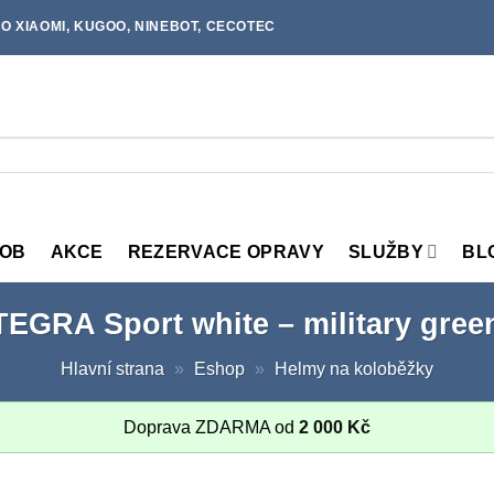
O XIAOMI, KUGOO, NINEBOT, CECOTEC
MOB
AKCE
REZERVACE OPRAVY
SLUŽBY
BL
TEGRA Sport white – military gree
Hlavní strana
»
Eshop
»
Helmy na koloběžky
Doprava ZDARMA od
2 000
Kč