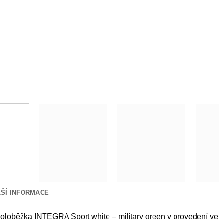
LŠÍ INFORMACE
koloběžka INTEGRA Sport white – military green v provedení v