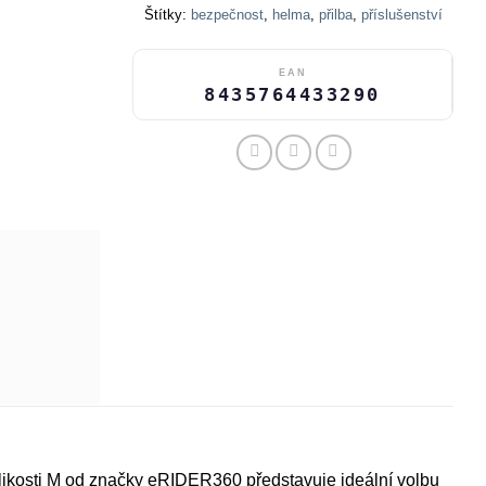
Štítky:
bezpečnost
,
helma
,
přilba
,
příslušenství
EAN
8435764433290
elikosti M od značky eRIDER360 představuje ideální volbu