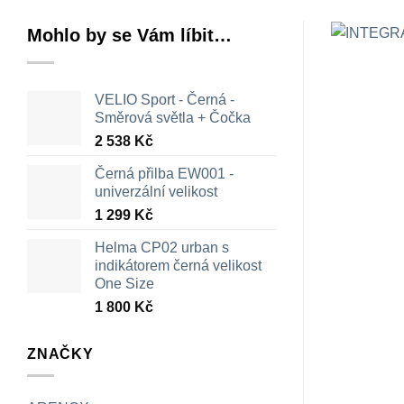
Mohlo by se Vám líbit…
VELIO Sport - Černá -
Směrová světla + Čočka
2 538
Kč
Černá přilba EW001 -
univerzální velikost
1 299
Kč
Helma CP02 urban s
indikátorem černá velikost
One Size
1 800
Kč
ZNAČKY