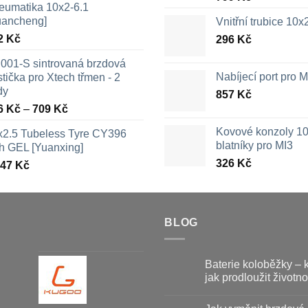
eumatika 10x2-6.1
uancheng]
Vnitřní trubice 10
2
Kč
296
Kč
001-S sintrovaná brzdová
Nabíjecí port pro
tička pro Xtech třmen - 2
dy
857
Kč
Rozpětí
6
Kč
–
709
Kč
cen:
Kovové konzoly 10
x2.5 Tubeless Tyre CY396
326 Kč
blatníky pro MI3
th GEL [Yuanxing]
až
326
Kč
447
Kč
709 Kč
BLOG
Baterie koloběžky – 
jak prodloužit životno
Žádné
komentáře