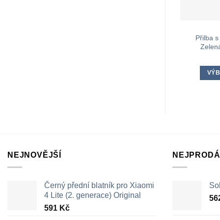
Přilba 
Zelen
VÝB
NEJNOVĚJŠÍ
NEJPRODÁ
Černý přední blatník pro Xiaomi
Sol
4 Lite (2. generace) Original
56
591
Kč