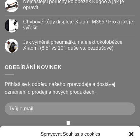
Nejčastější poruchy koloběžek Kugoo a jak je
koloběžky
u
–
textu
opravit
kdy
s
vyměnit
názvem
Žádné
a
Jak
komentáře
Chybové kódy displeje Xiaomi M365 / Pro a jak je
jak
vyměnit
u
prodloužit
brzdové
textu
vyřešit
životnost
destičky
s
a
názvem
Žádné
kotouč
Nejčastější
komentáře
Jak vyměnit pneumatiku na elektrokoloběžce
na
poruchy
u
koloběžce
koloběžek
textu
Xiaomi (8.5″ vs 10″, duše vs. bezdušové)
Kugoo
s
a
názvem
Žádné
jak
Chybové
komentáře
je
kódy
u
opravit
displeje
textu
ODEBÍRÁNÍ NOVINEK
Xiaomi
s
M365
názvem
/
Jak
Pro
vyměnit
Přihlaš se k odběru našeho zpravodaje a dostávej
a
pneumatiku
jak
na
oznámení o prodeji a nových produktech.
je
elektrokoloběžce
vyřešit
Xiaomi
(8.5″
vs
10″,
duše
vs.
bezdušové)
Chcete-li odeslat tento formulář, musíte přijmout naše
Spravovat Souhlas s cookies