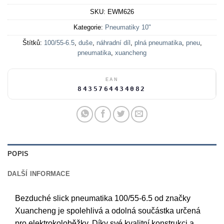
SKU:
EWM626
Kategorie:
Pneumatiky 10"
Štítků:
100/55-6.5
,
duše
,
náhradní díl
,
plná pneumatika
,
pneu
,
pneumatika
,
xuancheng
EAN
8435764434082
POPIS
DALŠÍ INFORMACE
Bezduché slick pneumatika 100/55-6.5 od značky
Xuancheng je spolehlivá a odolná součástka určená
pro elektrokoloběžky. Díky své kvalitní konstrukci a