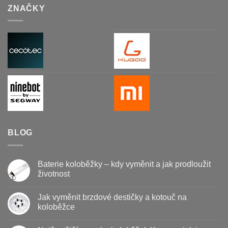
ZNAČKY
BLOG
Baterie koloběžky – kdy vyměnit a jak prodloužit
životnost
Žádné
komentáře
Jak vyměnit brzdové destičky a kotouč na
u
textu
koloběžce
s
názvem
Žádné
Baterie
komentáře