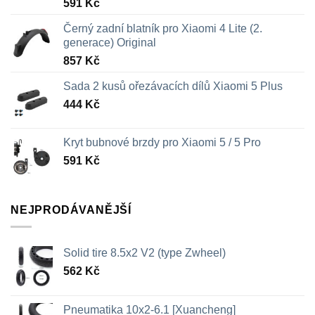
591
Kč
Černý zadní blatník pro Xiaomi 4 Lite (2.
generace) Original
857
Kč
Sada 2 kusů ořezávacích dílů Xiaomi 5 Plus
444
Kč
Kryt bubnové brzdy pro Xiaomi 5 / 5 Pro
591
Kč
NEJPRODÁVANĚJŠÍ
Solid tire 8.5x2 V2 (type Zwheel)
562
Kč
Pneumatika 10x2-6.1 [Xuancheng]