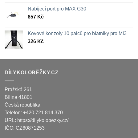
Nabíjecí port pro MAX G30
857
Kč
Kovové konzoly 10 palců pro blatníky pro MI3
326
Kč
DÍLYKOLOBĚŽKY.CZ
Pražská 261
Bílina
41801
Česká republika
Telefon:
+420 721 814 370
URL:
https://dilykolobezky.cz/
IČO:
CZ60871253