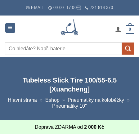
Skip
EMAIL
09:00 -17:00
721 814 370
to
content
0
Hledat:
Tubeless Slick Tire 100/55-6.5
[Xuancheng]
Hlavní strana
»
Eshop
»
Pneumatiky na koloběžky
»
Pneumatiky 10"
Doprava ZDARMA od
2 000
Kč