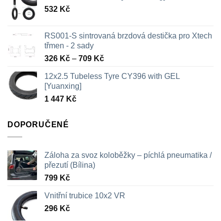
532
Kč
RS001-S sintrovaná brzdová destička pro Xtech
třmen - 2 sady
Rozpětí
326
Kč
–
709
Kč
cen:
12x2.5 Tubeless Tyre CY396 with GEL
326 Kč
[Yuanxing]
až
1 447
Kč
709 Kč
DOPORUČENÉ
Záloha za svoz koloběžky – píchlá pneumatika /
přezutí (Bílina)
799
Kč
Vnitřní trubice 10x2 VR
296
Kč