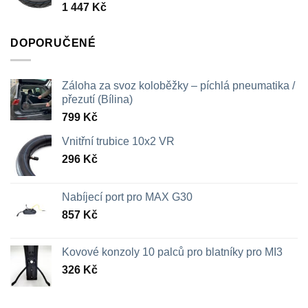
1 447
Kč
709 Kč
DOPORUČENÉ
Záloha za svoz koloběžky – píchlá pneumatika /
přezutí (Bílina)
799
Kč
Vnitřní trubice 10x2 VR
296
Kč
Nabíjecí port pro MAX G30
857
Kč
Kovové konzoly 10 palců pro blatníky pro MI3
326
Kč