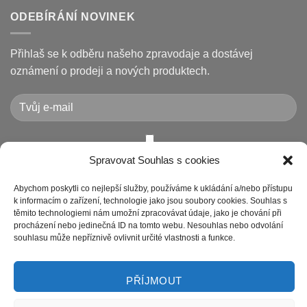
je
kódy
u
opravit
displeje
textu
ODEBÍRÁNÍ NOVINEK
Xiaomi
s
M365
názvem
/
Jak
Pro
vyměnit
Přihlaš se k odběru našeho zpravodaje a dostávej
a
pneumatiku
jak
na
oznámení o prodeji a nových produktech.
je
elektrokoloběžce
vyřešit
Xiaomi
(8.5″
vs
10″,
duše
vs.
bezdušové)
Spravovat Souhlas s cookies
Chcete-li odeslat tento formulář, musíte přijmout naše
Prohlášení o ochraně osobních údajů
Abychom poskytli co nejlepší služby, používáme k ukládání a/nebo přístupu
k informacím o zařízení, technologie jako jsou soubory cookies. Souhlas s
těmito technologiemi nám umožní zpracovávat údaje, jako je chování při
procházení nebo jedinečná ID na tomto webu. Nesouhlas nebo odvolání
souhlasu může nepříznivě ovlivnit určité vlastnosti a funkce.
PŘÍJMOUT