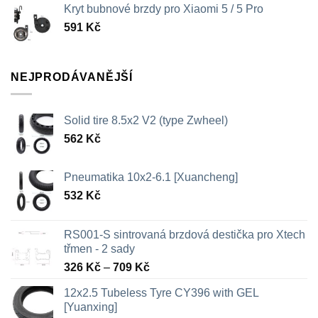
Kryt bubnové brzdy pro Xiaomi 5 / 5 Pro
591
Kč
NEJPRODÁVANĚJŠÍ
Solid tire 8.5x2 V2 (type Zwheel)
562
Kč
Pneumatika 10x2-6.1 [Xuancheng]
532
Kč
RS001-S sintrovaná brzdová destička pro Xtech
třmen - 2 sady
Rozpětí
326
Kč
–
709
Kč
cen:
12x2.5 Tubeless Tyre CY396 with GEL
326 Kč
[Yuanxing]
až