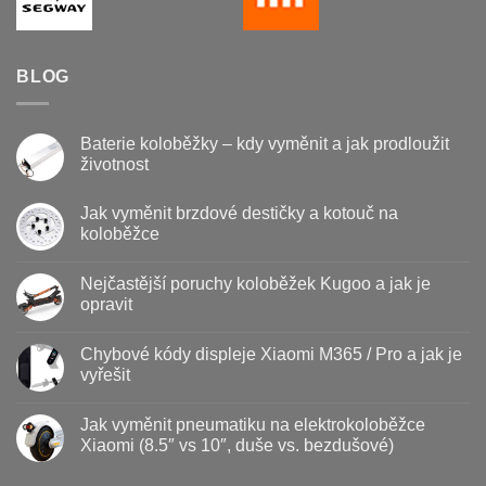
BLOG
Baterie koloběžky – kdy vyměnit a jak prodloužit
životnost
Žádné
komentáře
Jak vyměnit brzdové destičky a kotouč na
u
textu
koloběžce
s
názvem
Žádné
Baterie
komentáře
Nejčastější poruchy koloběžek Kugoo a jak je
u
koloběžky
textu
–
opravit
s
kdy
názvem
vyměnit
Žádné
Jak
a
komentáře
Chybové kódy displeje Xiaomi M365 / Pro a jak je
vyměnit
u
jak
brzdové
textu
prodloužit
vyřešit
destičky
s
životnost
a
názvem
Žádné
kotouč
Nejčastější
komentáře
Jak vyměnit pneumatiku na elektrokoloběžce
na
poruchy
u
koloběžce
koloběžek
textu
Xiaomi (8.5″ vs 10″, duše vs. bezdušové)
Kugoo
s
a
názvem
Žádné
jak
Chybové
komentáře