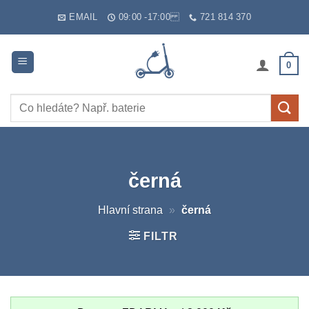
Skip
EMAIL
09:00 -17:00
721 814 370
to
content
0
Hledat:
černá
Hlavní strana
»
černá
FILTR