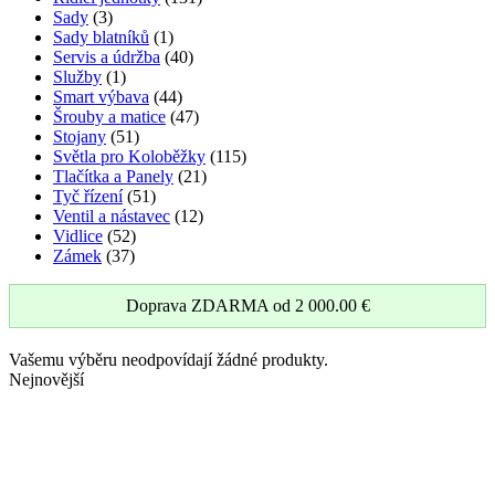
Sady
(3)
Sady blatníků
(1)
Servis a údržba
(40)
Služby
(1)
Smart výbava
(44)
Šrouby a matice
(47)
Stojany
(51)
Světla pro Koloběžky
(115)
Tlačítka a Panely
(21)
Tyč řízení
(51)
Ventil a nástavec
(12)
Vidlice
(52)
Zámek
(37)
Doprava ZDARMA od
2 000.00
€
Vašemu výběru neodpovídají žádné produkty.
Nejnovější