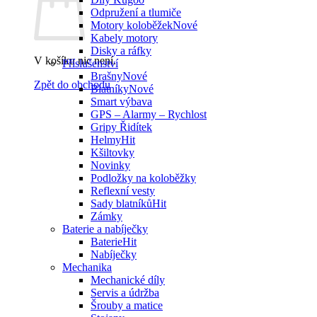
Odpružení a tlumiče
Motory koloběžek
Kabely motory
Disky a ráfky
V košíku nic není.
Příslušenství
Brašny
Zpět do obchodu
Blatníky
Smart výbava
GPS – Alarmy – Rychlost
Gripy Řidítek
Helmy
Kšiltovky
Novinky
Podložky na koloběžky
Reflexní vesty
Sady blatníků
Zámky
Baterie a nabíječky
Baterie
Nabíječky
Mechanika
Mechanické díly
Servis a údržba
Šrouby a matice