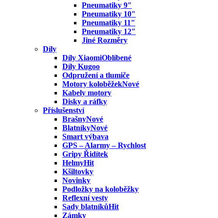
Pneumatiky 9″
Pneumatiky 10″
Pneumatiky 11″
Pneumatiky 12″
Jiné Rozměry
Díly
Díly Xiaomi
Díly Kugoo
Odpružení a tlumiče
Motory koloběžek
Kabely motory
Disky a ráfky
Příslušenství
Brašny
Blatníky
Smart výbava
GPS – Alarmy – Rychlost
Gripy Řidítek
Helmy
Kšiltovky
Novinky
Podložky na koloběžky
Reflexní vesty
Sady blatníků
Zámky