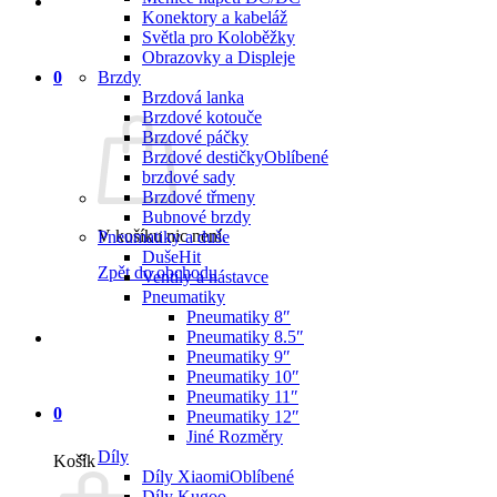
Konektory a kabeláž
Světla pro Koloběžky
Obrazovky a Displeje
0
Brzdy
Brzdová lanka
Brzdové kotouče
Brzdové páčky
Brzdové destičky
brzdové sady
Brzdové třmeny
Bubnové brzdy
V košíku nic není.
Pneumatiky a duše
Duše
Zpět do obchodu
Ventily a nástavce
Pneumatiky
Pneumatiky 8″
Pneumatiky 8.5″
Pneumatiky 9″
Pneumatiky 10″
Pneumatiky 11″
0
Pneumatiky 12″
Jiné Rozměry
Díly
Košík
Díly Xiaomi
Díly Kugoo