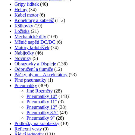
Gripy řidítek
(40)
Helmy
(34)
Kabel motor
(6)
Konektory a kabeláž
(112)
Kšiltovky
(19)
Ložiska
(21)
Mechanické díly
(109)
Měnič napětí DC/DC
(6)
Motory koloběžek
(74)
Nabíječky
(46)
Novinky
(5)
Obrazovky a Displeje
(136)
Odpružení a tlumiče
(12)
Páčky plynu – Akcelerátory
(53)
Plné pneumatiky
(1)
Pneumatiky
(309)
Jiné Rozměry
(28)
Pneumatiky 10"
(143)
Pneumatiky 11"
(3)
Pneumatiky 12"
(38)
Pneumatiky 8.5"
(49)
Pneumatiky 9"
(28)
Podložky na koloběžky
(10)
Reflexní vesty
(9)
Řídicí jednotky
(131)