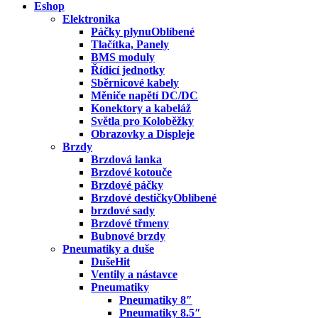
Eshop
Elektronika
Páčky plynu
Tlačítka, Panely
BMS moduly
Řídicí jednotky
Sběrnicové kabely
Měniče napětí DC/DC
Konektory a kabeláž
Světla pro Koloběžky
Obrazovky a Displeje
Brzdy
Brzdová lanka
Brzdové kotouče
Brzdové páčky
Brzdové destičky
brzdové sady
Brzdové třmeny
Bubnové brzdy
Pneumatiky a duše
Duše
Ventily a nástavce
Pneumatiky
Pneumatiky 8″
Pneumatiky 8.5″