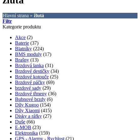
žlutá
Hlavní strana
»
žlutá
Filtr
Kategorie produktu
Akce
(2)
Baterie
(37)
Blatníky
(224)
BMS moduly
(17)
Brašny
(13)
Brzdová lanka
(31)
Brzdové destičky
(34)
Brzdové kotouče
(25)
Brzdové páčky
(69)
brzdové sady
(29)
Brzdové třmeny
(36)
Bubnové brzdy
(6)
Díly Kugoo
(154)
Díly Xiaomi
(415)
Disky a ráfky
(27)
Duše
(66)
E-MOB
(23)
Elektronika
(159)
GPS - Alarmy - Rychlost
(21)