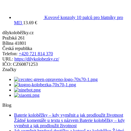
Kovové konzoly 10 palců pro blatníky pro
MI3
13.69
€
dílykoloběžky.cz
Pražská 261
Bílina
41801
Česká republika
Telefon:
+420 721 814 370
URL:
https://dilykolobezky.cz/
IČO:
CZ60871253
Značky
Blog
Baterie koloběžky – kdy vyměnit a jak prodloužit životnost
Žádné komentáře
u textu s názvem Baterie koloběžky – kdy
vyměnit a jak prodloužit životnost
Jak vyměnit brzdové destičky a kotouč na koloběžce
Žádné