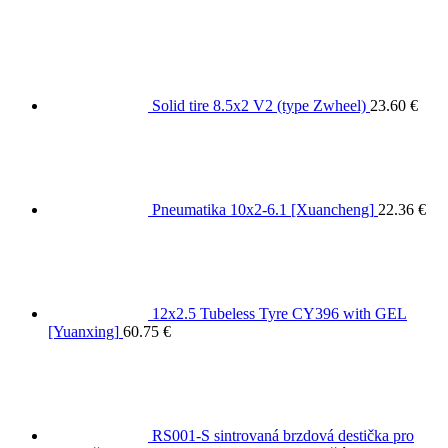
Solid tire 8.5x2 V2 (type Zwheel)
23.60
€
Pneumatika 10x2-6.1 [Xuancheng]
22.36
€
12x2.5 Tubeless Tyre CY396 with GEL
[Yuanxing]
60.75
€
RS001-S sintrovaná brzdová destička pro