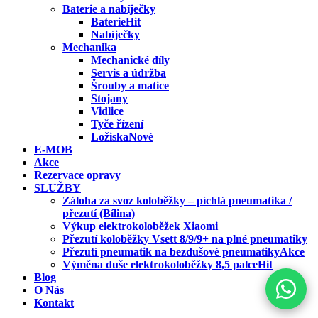
Baterie a nabíječky
Baterie
Nabíječky
Mechanika
Mechanické díly
Servis a údržba
Šrouby a matice
Stojany
Vidlice
Tyče řízení
Ložiska
E-MOB
Akce
Rezervace opravy
SLUŽBY
Záloha za svoz koloběžky – píchlá pneumatika /
přezutí (Bílina)
Výkup elektrokoloběžek Xiaomi
Přezutí koloběžky Vsett 8/9/9+ na plné pneumatiky
Přezutí pneumatik na bezdušové pneumatiky
Výměna duše elektrokoloběžky 8,5 palce
Blog
O Nás
Kontakt