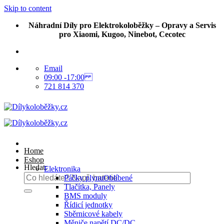
Skip to content
Náhradní Díly pro Elektrokoloběžky – Opravy a Servis
pro Xiaomi, Kugoo, Ninebot, Cecotec
Email
09:00 -17:00
721 814 370
Home
Eshop
Hledat:
Elektronika
Páčky plynu
Tlačítka, Panely
BMS moduly
Řídicí jednotky
Sběrnicové kabely
Měniče napětí DC/DC