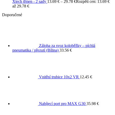
Xtech třmen - 2 sady
13.69
€
–
29.78
€
Rozpětí cen: 13.69 €
až 29.78 €
Doporučené
Záloha za svoz koloběžky – píchlá
pneumatika / přezutí (Bílina)
33.56
€
Vnitřní trubice 10x2 VR
12.45
€
Nabíjecí port pro MAX G30
35.98
€