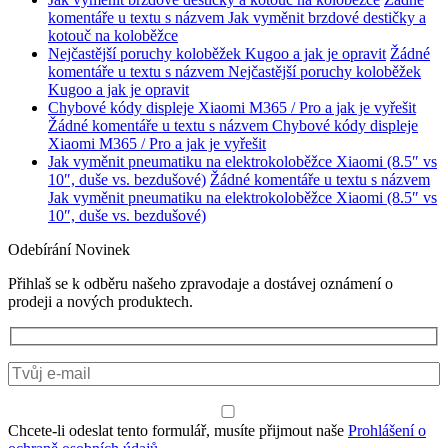
komentáře
u textu s názvem Jak vyměnit brzdové destičky a
kotouč na koloběžce
Nejčastější poruchy koloběžek Kugoo a jak je opravit
Žádné
komentáře
u textu s názvem Nejčastější poruchy koloběžek
Kugoo a jak je opravit
Chybové kódy displeje Xiaomi M365 / Pro a jak je vyřešit
Žádné komentáře
u textu s názvem Chybové kódy displeje
Xiaomi M365 / Pro a jak je vyřešit
Jak vyměnit pneumatiku na elektrokoloběžce Xiaomi (8.5″ vs
10″, duše vs. bezdušové)
Žádné komentáře
u textu s názvem
Jak vyměnit pneumatiku na elektrokoloběžce Xiaomi (8.5″ vs
10″, duše vs. bezdušové)
Odebírání Novinek
Přihlaš se k odběru našeho zpravodaje a dostávej oznámení o
prodeji a nových produktech.
Chcete-li odeslat tento formulář, musíte přijmout naše
Prohlášení o