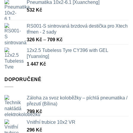
Pneumatika 10x2-6.1 [Xuancheng]
532
Kč
RS001-S sintrovaná brzdová destička pro Xtech
třmen - 2 sady
Rozpětí
326
Kč
–
709
Kč
cen:
12x2.5 Tubeless Tyre CY396 with GEL
326 Kč
[Yuanxing]
až
1 447
Kč
709 Kč
DOPORUČENÉ
Záloha za svoz koloběžky – píchlá pneumatika /
přezutí (Bílina)
799
Kč
Vnitřní trubice 10x2 VR
296
Kč