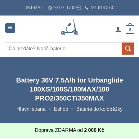
Skip
EMAIL
09:00 -17:00
721 814 370
to
content
0
Hledat:
Battery 36V 7.5A/h for Urbanglide
100XS/100S/100MAX/100
PRO2/350CT/350MAX
Hlavní strana
»
Eshop
»
Baterie do koloběžky
Doprava ZDARMA od
2 000
Kč