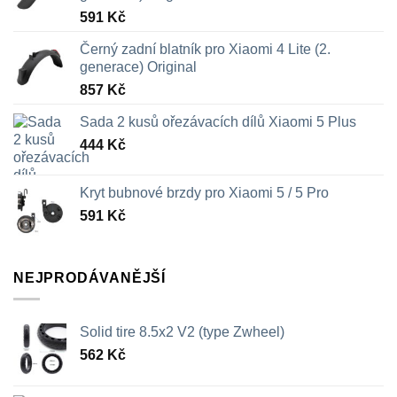
591
Kč
Černý zadní blatník pro Xiaomi 4 Lite (2.
generace) Original
857
Kč
Sada 2 kusů ořezávacích dílů Xiaomi 5 Plus
444
Kč
Kryt bubnové brzdy pro Xiaomi 5 / 5 Pro
591
Kč
NEJPRODÁVANĚJŠÍ
Solid tire 8.5x2 V2 (type Zwheel)
562
Kč