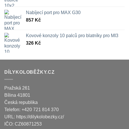
Nabíjecí port pro MAX G30
857
Kč
Kovové konzoly 10 palců pro blatníky pro MI3
326
Kč
DÍLYKOLOBĚŽKY.CZ
Pražská 261
Bílina
41801
Česká republika
Telefon:
+420 721 814 370
URL:
https://dilykolobezky.cz/
IČO:
CZ60871253