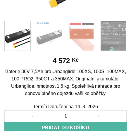
4 572
Kč
Baterie 36V 7,5Ah pro Urbanglide 100XS, 100S, 100MAX,
100 PRO2, 350CT a 350MAX. Originální akumulátor
Urbanglide, hmotnost 1,6 kg. Spolehlivá náhrada pro
obnovu plného dojezdu vaší koloběžky.
Termín Doručení na 14. 8. 2026
Battery 36V 7.5A/h for Urbanglide 100XS/100S/100MAX/100 PR
PŘIDAT DO KOŠÍKU