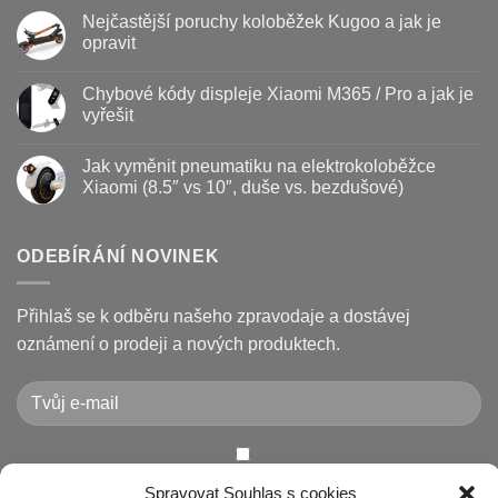
Baterie
komentáře
Nejčastější poruchy koloběžek Kugoo a jak je
koloběžky
u
–
textu
opravit
kdy
s
vyměnit
názvem
Žádné
a
Jak
komentáře
Chybové kódy displeje Xiaomi M365 / Pro a jak je
jak
vyměnit
u
prodloužit
brzdové
textu
vyřešit
životnost
destičky
s
a
názvem
Žádné
kotouč
Nejčastější
komentáře
Jak vyměnit pneumatiku na elektrokoloběžce
na
poruchy
u
koloběžce
koloběžek
textu
Xiaomi (8.5″ vs 10″, duše vs. bezdušové)
Kugoo
s
a
názvem
Žádné
jak
Chybové
komentáře
je
kódy
u
opravit
displeje
textu
ODEBÍRÁNÍ NOVINEK
Xiaomi
s
M365
názvem
/
Jak
Pro
vyměnit
Přihlaš se k odběru našeho zpravodaje a dostávej
a
pneumatiku
jak
na
oznámení o prodeji a nových produktech.
je
elektrokoloběžce
vyřešit
Xiaomi
(8.5″
vs
10″,
duše
vs.
bezdušové)
Chcete-li odeslat tento formulář, musíte přijmout naše
Spravovat Souhlas s cookies