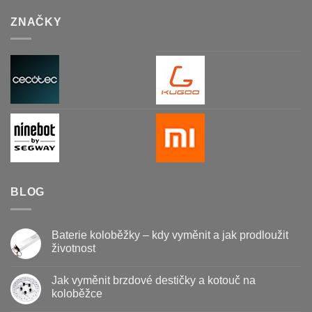
ZNAČKY
BLOG
Baterie koloběžky – kdy vyměnit a jak prodloužit
životnost
Žádné
komentáře
Jak vyměnit brzdové destičky a kotouč na
u
textu
koloběžce
s
názvem
Žádné