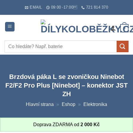
Skip
EMAIL
09:00 -17:00
721 814 370
to
content
0
Hledat:
Brzdová páka L se zvoničkou Ninebot
F2/F2 Pro Plus [Ninebot] – konektor JST
ZH
Hlavní strana
»
Eshop
»
Elektronika
Doprava ZDARMA od
2 000
Kč