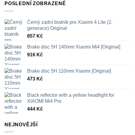
POSLEDNÍ ZOBRAZENÉ
Černý zadní blatník pro Xiaomi 4 Lite (2.
generace) Original
857
Kč
Brake disc 5H 140mm Xiaomi Mi4 [Original]
916
Kč
Brake disc 5H 110mm Xiaomi [Original]
473
Kč
Black reflector with a yellow headlight for
XIAOMI Mi4 Pro
444
Kč
NEJNOVĚJŠÍ