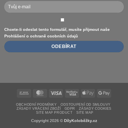
(8.5″
vs
10″,
duše
vs.
bezdušové)
Chcete-li odeslat tento formulář, musíte přijmout naše
Prohlášení o ochraně osobních údajů
Bank
MasterCard
Visa
Visa
Apple
Google
Transfer
2
Pay
Pay
OBCHODNÍ PODMÍNKY
ODSTOUPENÍ OD SMLOUVY
ZÁSADY VRÁCENÍ ZBOŽÍ
GDPR
ZÁSADY COOKIES
SITE MAP PRODUCT
SITE MAP
Copyright 2026 ©
DílyKoloběžky.cz