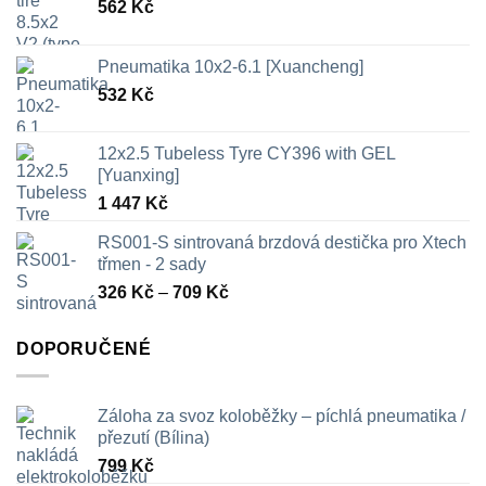
562
Kč
Pneumatika 10x2-6.1 [Xuancheng]
532
Kč
12x2.5 Tubeless Tyre CY396 with GEL
[Yuanxing]
1 447
Kč
RS001-S sintrovaná brzdová destička pro Xtech
třmen - 2 sady
Rozpětí
326
Kč
–
709
Kč
cen:
326 Kč
DOPORUČENÉ
až
709 Kč
Záloha za svoz koloběžky – píchlá pneumatika /
přezutí (Bílina)
799
Kč