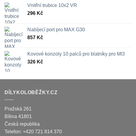
Vnitřní trubice 10x2 VR
296
Kč
Nabíjecí port pro MAX G30
857
Kč
Kovové konzoly 10 palců pro blatníky pro MI3
326
Kč
DÍLYKOLOBĚŽKY.CZ
Pražská 261
Bílina
41801
Česká republika
Telefon:
+420 721 814 370