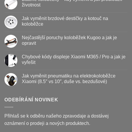
životnost
Žádné
komentáře
Jak vyměnit brzdové destičky a kotouč na
u
textu
koloběžce
s
názvem
Žádné
Baterie
komentáře
Nejčastější poruchy koloběžek Kugoo a jak je
koloběžky
u
–
textu
opravit
kdy
s
vyměnit
názvem
Žádné
a
Jak
komentáře
Chybové kódy displeje Xiaomi M365 / Pro a jak je
jak
vyměnit
u
prodloužit
brzdové
textu
vyřešit
životnost
destičky
s
a
názvem
Žádné
kotouč
Nejčastější
komentáře
Jak vyměnit pneumatiku na elektrokoloběžce
na
poruchy
u
koloběžce
koloběžek
textu
Xiaomi (8.5″ vs 10″, duše vs. bezdušové)
Kugoo
s
a
názvem
Žádné
jak
Chybové
komentáře
je
kódy
u
opravit
displeje
textu
ODEBÍRÁNÍ NOVINEK
Xiaomi
s
M365
názvem
/
Jak
Pro
vyměnit
Přihlaš se k odběru našeho zpravodaje a dostávej
a
pneumatiku
jak
na
oznámení o prodeji a nových produktech.
je
elektrokoloběžce
vyřešit
Xiaomi