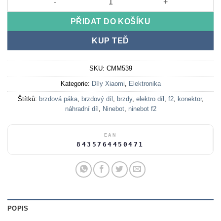
PŘIDAT DO KOŠÍKU
KUP TEĎ
SKU:
CMM539
Kategorie:
Díly Xiaomi
,
Elektronika
Štítků:
brzdová páka
,
brzdový díl
,
brzdy
,
elektro díl
,
f2
,
konektor
,
náhradní díl
,
Ninebot
,
ninebot f2
EAN
8435764450471
POPIS