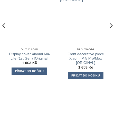
DÍLY XIAOMI
DÍLY XIAOMI
Display cover Xiaomi Mi4
Front decorative piece
Lite (1st Gen) [Original]
Xiaomi Mi5 Pro/Max
[ORIGINAL]
1 063
Kč
1 653
Kč
PŘIDAT DO KOŠÍKU
PŘIDAT DO KOŠÍKU