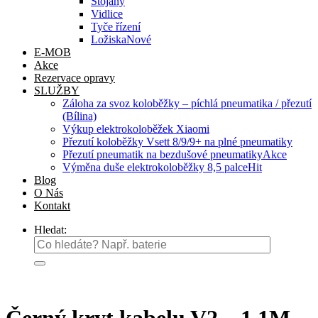
Stojany
Vidlice
Tyče řízení
Ložiska
E-MOB
Akce
Rezervace opravy
SLUŽBY
Záloha za svoz koloběžky – píchlá pneumatika / přezutí
(Bílina)
Výkup elektrokoloběžek Xiaomi
Přezutí koloběžky Vsett 8/9/9+ na plné pneumatiky
Přezutí pneumatik na bezdušové pneumatiky
Výměna duše elektrokoloběžky 8,5 palce
Blog
O Nás
Kontakt
Hledat: