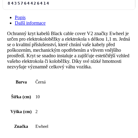
8435764426414
Popis
Další informace
Ochranný kryt kabelů Black cable cover V2 značky Ewheel je
určen pro elektrokoloběžky a elektrokola s délkou 1,1 m. Jedná
se o kvalitní příslušenství, které chrání vaše kabely před
poškozením, mechanickým opotřebením a vlivem vnějšího
prostředí. Kryt se snadno instaluje a zajišťuje estetičtější vzhled
vašeho elektrokola či koloběžky. Díky své nízké hmotnosti
nezvyšuje významně celkový váhu vozítka.
Barva
Černá
Šířka (cm)
10
Výška (cm)
2
Značka
Ewheel