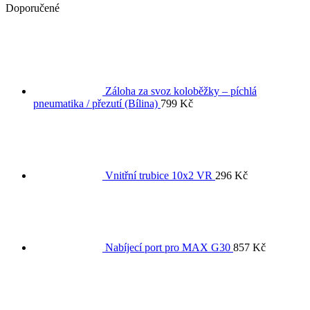
Doporučené
Záloha za svoz koloběžky – píchlá
pneumatika / přezutí (Bílina)
799
Kč
Vnitřní trubice 10x2 VR
296
Kč
Nabíjecí port pro MAX G30
857
Kč