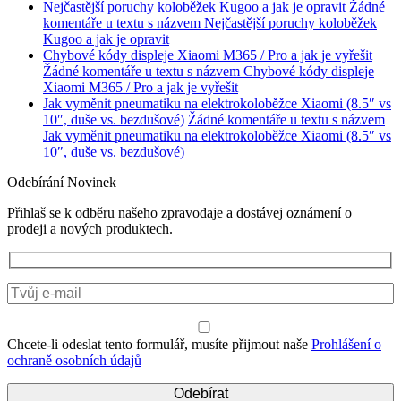
Nejčastější poruchy koloběžek Kugoo a jak je opravit
Žádné
komentáře
u textu s názvem Nejčastější poruchy koloběžek
Kugoo a jak je opravit
Chybové kódy displeje Xiaomi M365 / Pro a jak je vyřešit
Žádné komentáře
u textu s názvem Chybové kódy displeje
Xiaomi M365 / Pro a jak je vyřešit
Jak vyměnit pneumatiku na elektrokoloběžce Xiaomi (8.5″ vs
10″, duše vs. bezdušové)
Žádné komentáře
u textu s názvem
Jak vyměnit pneumatiku na elektrokoloběžce Xiaomi (8.5″ vs
10″, duše vs. bezdušové)
Odebírání Novinek
Přihlaš se k odběru našeho zpravodaje a dostávej oznámení o
prodeji a nových produktech.
Chcete-li odeslat tento formulář, musíte přijmout naše
Prohlášení o
ochraně osobních údajů