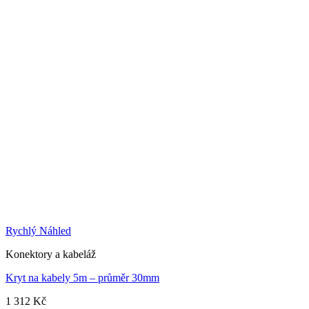
Rychlý Náhled
Konektory a kabeláž
Kryt na kabely 5m – průměr 30mm
1 312
Kč