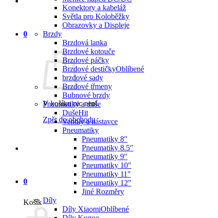
Konektory a kabeláž
Světla pro Koloběžky
Obrazovky a Displeje
0
Brzdy
Brzdová lanka
Brzdové kotouče
Brzdové páčky
Brzdové destičky
brzdové sady
Brzdové třmeny
Bubnové brzdy
V košíku nic není.
Pneumatiky a duše
Duše
Zpět do obchodu
Ventily a nástavce
Pneumatiky
Pneumatiky 8″
Pneumatiky 8.5″
Pneumatiky 9″
Pneumatiky 10″
Pneumatiky 11″
0
Pneumatiky 12″
Jiné Rozměry
Díly
Košík
Díly Xiaomi
Díly Kugoo