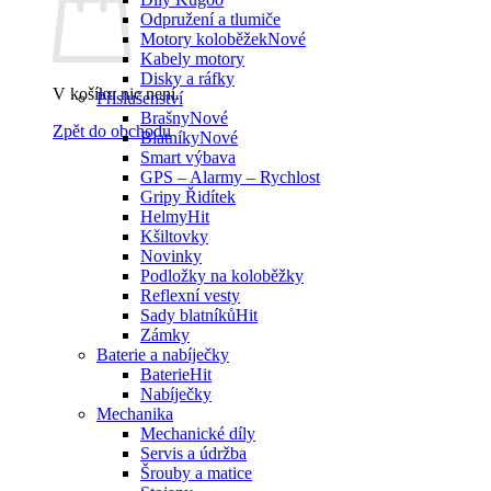
Odpružení a tlumiče
Motory koloběžek
Kabely motory
Disky a ráfky
V košíku nic není.
Příslušenství
Brašny
Zpět do obchodu
Blatníky
Smart výbava
GPS – Alarmy – Rychlost
Gripy Řidítek
Helmy
Kšiltovky
Novinky
Podložky na koloběžky
Reflexní vesty
Sady blatníků
Zámky
Baterie a nabíječky
Baterie
Nabíječky
Mechanika
Mechanické díly
Servis a údržba
Šrouby a matice