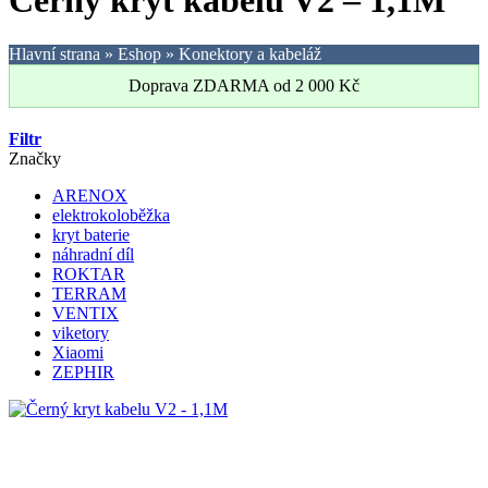
Černý kryt kabelu V2 – 1,1M
Hlavní strana
»
Eshop
»
Konektory a kabeláž
Doprava ZDARMA od
2 000
Kč
Filtr
Značky
ARENOX
elektrokoloběžka
kryt baterie
náhradní díl
ROKTAR
TERRAM
VENTIX
viketory
Xiaomi
ZEPHIR