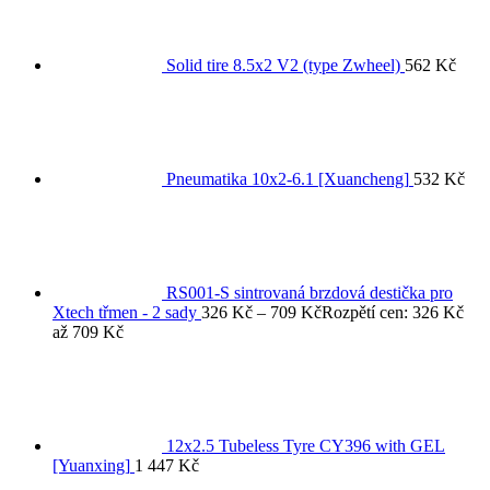
Solid tire 8.5x2 V2 (type Zwheel)
562
Kč
Pneumatika 10x2-6.1 [Xuancheng]
532
Kč
RS001-S sintrovaná brzdová destička pro
Xtech třmen - 2 sady
326
Kč
–
709
Kč
Rozpětí cen: 326 Kč
až 709 Kč
12x2.5 Tubeless Tyre CY396 with GEL
[Yuanxing]
1 447
Kč