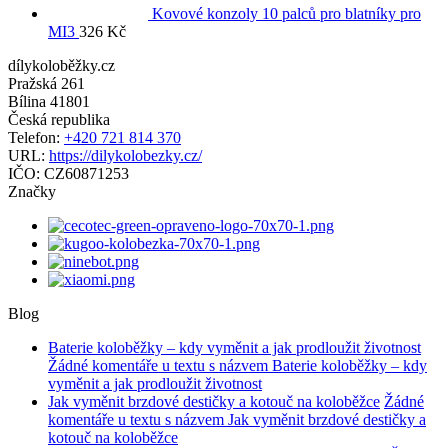
Kovové konzoly 10 palců pro blatníky pro
MI3
326
Kč
dílykoloběžky.cz
Pražská 261
Bílina
41801
Česká republika
Telefon:
+420 721 814 370
URL:
https://dilykolobezky.cz/
IČO:
CZ60871253
Značky
Blog
Baterie koloběžky – kdy vyměnit a jak prodloužit životnost
Žádné komentáře
u textu s názvem Baterie koloběžky – kdy
vyměnit a jak prodloužit životnost
Jak vyměnit brzdové destičky a kotouč na koloběžce
Žádné
komentáře
u textu s názvem Jak vyměnit brzdové destičky a
kotouč na koloběžce