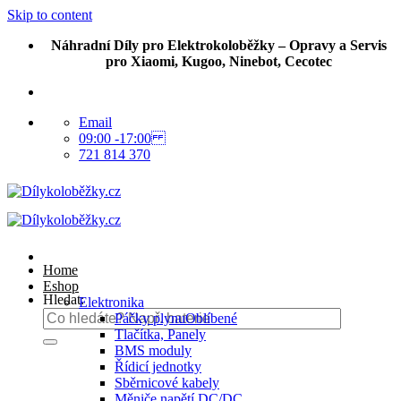
Skip to content
Náhradní Díly pro Elektrokoloběžky – Opravy a Servis
pro Xiaomi, Kugoo, Ninebot, Cecotec
Email
09:00 -17:00
721 814 370
Home
Eshop
Hledat:
Elektronika
Páčky plynu
Tlačítka, Panely
BMS moduly
Řídicí jednotky
Sběrnicové kabely
Měniče napětí DC/DC