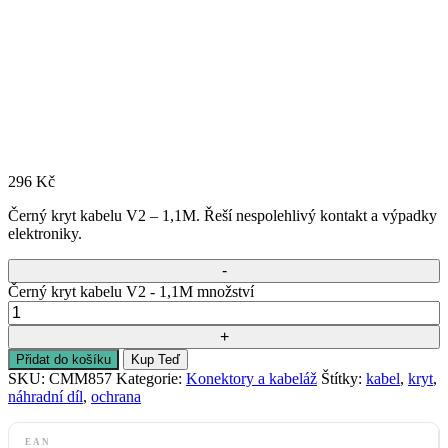
296
Kč
Černý kryt kabelu V2 – 1,1M. Řeší nespolehlivý kontakt a výpadky
elektroniky.
Černý kryt kabelu V2 - 1,1M množství
Přidat do košíku
Kup Teď
SKU:
CMM857
Kategorie:
Konektory a kabeláž
Štítky:
kabel
,
kryt
,
náhradní díl
,
ochrana
EAN