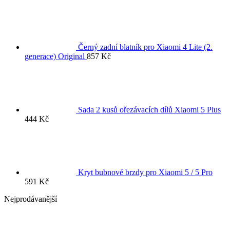
Černý zadní blatník pro Xiaomi 4 Lite (2.
generace) Original
857
Kč
Sada 2 kusů ořezávacích dílů Xiaomi 5 Plus
444
Kč
Kryt bubnové brzdy pro Xiaomi 5 / 5 Pro
591
Kč
Nejprodávanější