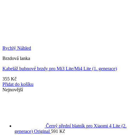
Rychlý Náhled
Brzdová lanka
Kabeláž bubnové brzdy pro Mi3 Lite/Mi4 Lite (1. generace)
355
Kč
Přidat do košíku
Nejnovější
Černý přední blatník pro Xiaomi 4 Lite (2.
generace) Original
591
Kč