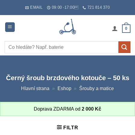
Skip
EMAIL
09:00 -17:00
721 814 370
to
content
0
Hledat:
Černý šroub brzdového kotouče – 50 ks
Hlavní strana
»
Eshop
»
Šrouby a matice
Doprava ZDARMA od
2 000
Kč
FILTR