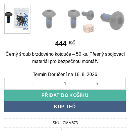
444
Kč
Černý šroub brzdového kotouče – 50 ks. Přesný spojovací
materiál pro bezpečnou montáž.
Termín Doručení na 18. 8. 2026
Černý šroub brzdového kotouče - 50 ks množství
PŘIDAT DO KOŠÍKU
KUP TEĎ
SKU:
CMM873