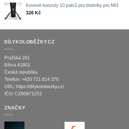
Kovové konzoly 10 palců pro blatníky pro MI3
326
Kč
DÍLYKOLOBĚŽKY.CZ
Pražská 261
Bílina
41801
Česká republika
Telefon:
+420 721 814 370
URL:
https://dilykolobezky.cz/
IČO:
CZ60871253
ZNAČKY