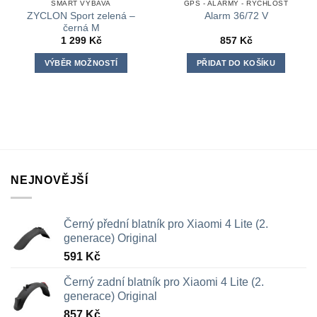
SMART VÝBAVA
GPS - ALARMY - RYCHLOST
ZYCLON Sport zelená –
Alarm 36/72 V
černá M
1 299
Kč
857
Kč
VÝBĚR MOŽNOSTÍ
PŘIDAT DO KOŠÍKU
Tento
produkt
má
více
variant.
Možnosti
lze
NEJNOVĚJŠÍ
vybrat
na
stránce
Černý přední blatník pro Xiaomi 4 Lite (2.
produktu
generace) Original
591
Kč
Černý zadní blatník pro Xiaomi 4 Lite (2.
generace) Original
857
Kč