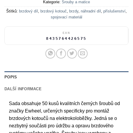
Kategorie:
Šrouby a matice
Štítků:
brzdový díl
,
brzdový kotouč
,
brzdy
,
náhradní díl
,
příslušenství
,
spojovací materiál
EAN
8435764426575
POPIS
DALŠÍ INFORMACE
Sada obsahuje 50 kusů kvalitních černých šroubů od
značky Ewheel, určených specificky pro montáž
brzdových kotoučů na elektrokoloběžky. Jedná se o
nezbytný součásti pro údržbu a opravu brzdového