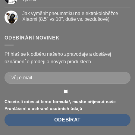
životnost
destičky
s
a
názvem
Žádné
kotouč
Nejčastější
komentáře
Jak vyměnit pneumatiku na elektrokoloběžce
na
poruchy
u
koloběžce
koloběžek
textu
Xiaomi (8.5″ vs 10″, duše vs. bezdušové)
Kugoo
s
a
názvem
Žádné
jak
Chybové
komentáře
je
kódy
u
opravit
displeje
textu
ODEBÍRÁNÍ NOVINEK
Xiaomi
s
M365
názvem
/
Jak
Pro
vyměnit
Přihlaš se k odběru našeho zpravodaje a dostávej
a
pneumatiku
jak
na
oznámení o prodeji a nových produktech.
je
elektrokoloběžce
vyřešit
Xiaomi
(8.5″
vs
10″,
duše
vs.
bezdušové)
Chcete-li odeslat tento formulář, musíte přijmout naše
Prohlášení o ochraně osobních údajů