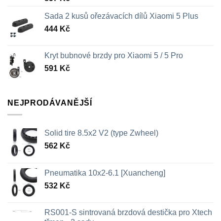
Sada 2 kusů ořezávacích dílů Xiaomi 5 Plus
444
Kč
Kryt bubnové brzdy pro Xiaomi 5 / 5 Pro
591
Kč
NEJPRODÁVANĚJŠÍ
Solid tire 8.5x2 V2 (type Zwheel)
562
Kč
Pneumatika 10x2-6.1 [Xuancheng]
532
Kč
RS001-S sintrovaná brzdová destička pro Xtech