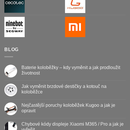
BLOG
Baterie koloběžky – kdy vyměnit a jak prodloužit
životnost
Žádné
komentáře
Jak vyměnit brzdové destičky a kotouč na
u
textu
koloběžce
s
názvem
Žádné
Baterie
komentáře
Nejčastější poruchy koloběžek Kugoo a jak je
koloběžky
u
–
textu
opravit
kdy
s
vyměnit
názvem
Žádné
a
Jak
komentáře
Chybové kódy displeje Xiaomi M365 / Pro a jak je
jak
vyměnit
u
prodloužit
brzdové
textu
vyřešit