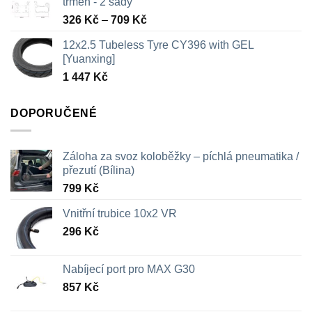
třmen - 2 sady
Rozpětí
326
Kč
–
709
Kč
cen:
12x2.5 Tubeless Tyre CY396 with GEL
326 Kč
[Yuanxing]
až
1 447
Kč
709 Kč
DOPORUČENÉ
Záloha za svoz koloběžky – píchlá pneumatika /
přezutí (Bílina)
799
Kč
Vnitřní trubice 10x2 VR
296
Kč
Nabíjecí port pro MAX G30
857
Kč