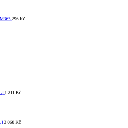
 M365
296
Kč
L]
1 211
Kč
L]
3 068
Kč