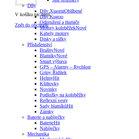
Díly
Díly Xiaomi
V košíku nic není.
Díly Kugoo
Odpružení a tlumiče
Zpět do obchodu
Motory koloběžek
Kabely motory
Disky a ráfky
Příslušenství
Brašny
Blatníky
Smart výbava
GPS – Alarmy – Rychlost
Gripy Řidítek
Helmy
Kšiltovky
Novinky
Podložky na koloběžky
Reflexní vesty
Sady blatníků
Zámky
Baterie a nabíječky
Baterie
Nabíječky
Mechanika