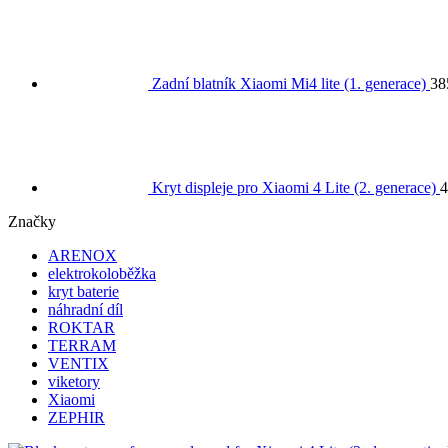
Zadní blatník Xiaomi Mi4 lite (1. generace)
3
Kryt displeje pro Xiaomi 4 Lite (2. generace)
Značky
ARENOX
elektrokoloběžka
kryt baterie
náhradní díl
ROKTAR
TERRAM
VENTIX
viketory
Xiaomi
ZEPHIR