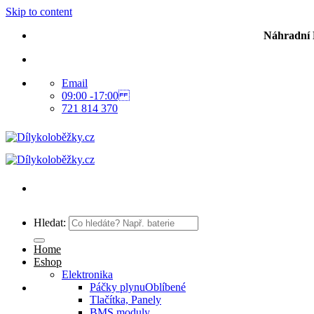
Skip to content
Náhradní D
Email
09:00 -17:00
721 814 370
Hledat:
Home
Eshop
Elektronika
Páčky plynu
Tlačítka, Panely
BMS moduly