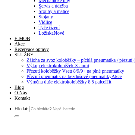
Mechanické díly
Servis a údržba
Šrouby a matice
Stojany
Vidlice
Tyče řízení
Ložiska
E-MOB
Akce
Rezervace opravy
SLUŽBY
Záloha za svoz koloběžky – píchlá pneumatika / přezutí (
Výkup elektrokoloběžek Xiaomi
Přezutí koloběžky Vsett 8/9/9+ na plné pneumatiky
Přezutí pneumatik na bezdušové pneumatiky
Výměna duše elektrokoloběžky 8,5 palce
Blog
O Nás
Kontakt
Hledat: