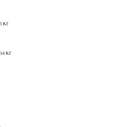
85
Kč
414
Kč