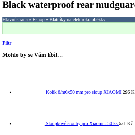
Black waterproof rear mudguard
Hlavní strana
»
Eshop
»
Blatníky na elektrokoloběžky
Filtr
Mohlo by se Vám líbit…
Kolík 8/m6x50 mm pro sloup XIAOMI
296
K
Sloupkové šrouby pro Xiaomi - 50 ks
621
Kč