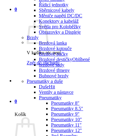
Řídicí jednotky
0
Sběrnicové kabely
Měniče napětí DC/DC
Konektory a kabeláž
Světla pro Koloběžky
Obrazovky a Displeje
Brzdy
Brzdová lanka
Brzdové kotouče
V košíku nic není.
Brzdové páčky
Brzdové destičky
Zpět do obchodu
brzdové sady
Brzdové třmeny
Bubnové brzdy
Pneumatiky a duše
Duše
Ventily a nástavce
Pneumatiky
0
Pneumatiky 8″
Pneumatiky 8.5″
Pneumatiky 9″
Košík
Pneumatiky 10″
Pneumatiky 11″
Pneumatiky 12″
Jiné Rozměry