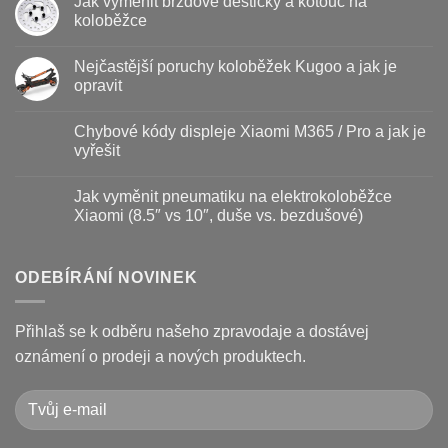
Jak vyměnit brzdové destičky a kotouč na
u
textu
koloběžce
s
názvem
Žádné
Baterie
komentáře
Nejčastější poruchy koloběžek Kugoo a jak je
koloběžky
u
–
textu
opravit
kdy
s
vyměnit
názvem
Žádné
a
Jak
komentáře
Chybové kódy displeje Xiaomi M365 / Pro a jak je
jak
vyměnit
u
prodloužit
brzdové
textu
vyřešit
životnost
destičky
s
a
názvem
Žádné
kotouč
Nejčastější
komentáře
Jak vyměnit pneumatiku na elektrokoloběžce
na
poruchy
u
koloběžce
koloběžek
textu
Xiaomi (8.5″ vs 10″, duše vs. bezdušové)
Kugoo
s
a
názvem
Žádné
jak
Chybové
komentáře
je
kódy
u
opravit
displeje
textu
ODEBÍRÁNÍ NOVINEK
Xiaomi
s
M365
názvem
/
Jak
Pro
vyměnit
Přihlaš se k odběru našeho zpravodaje a dostávej
a
pneumatiku
jak
na
oznámení o prodeji a nových produktech.
je
elektrokoloběžce
vyřešit
Xiaomi
(8.5″
vs
10″,
duše
vs.