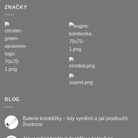
ZNAČKY
BLOG
Baterie koloběžky – kdy vyměnit a jak prodloužit
životnost
Žádné
komentáře