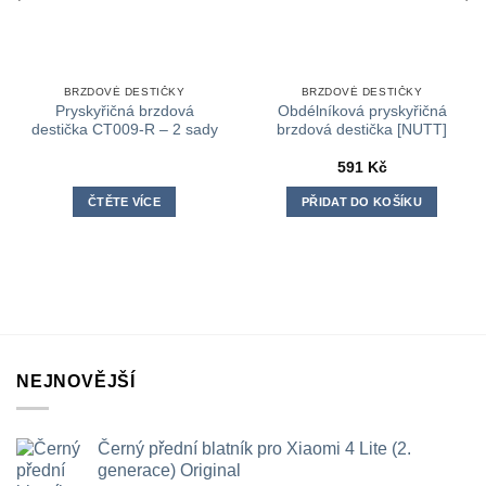
BRZDOVÉ DESTIČKY
BRZDOVÉ DESTIČKY
Pryskyřičná brzdová
Obdélníková pryskyřičná
destička CT009-R – 2 sady
brzdová destička [NUTT]
591
Kč
ČTĚTE VÍCE
PŘIDAT DO KOŠÍKU
NEJNOVĚJŠÍ
Černý přední blatník pro Xiaomi 4 Lite (2.
generace) Original