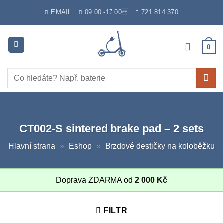
Skip
EMAIL
09:00 -17:00
721 814 370
to
content
0
Hledat:
CT002-S sintered brake pad – 2 sets
Hlavní strana
»
Eshop
»
Brzdové destičky na koloběžku
Doprava ZDARMA od
2 000
Kč
FILTR