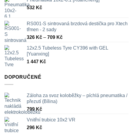
532
Kč
RS001-S sintrovaná brzdová destička pro Xtech
třmen - 2 sady
Rozpětí
326
Kč
–
709
Kč
cen:
12x2.5 Tubeless Tyre CY396 with GEL
326 Kč
[Yuanxing]
až
1 447
Kč
709 Kč
DOPORUČENÉ
Záloha za svoz koloběžky – píchlá pneumatika /
přezutí (Bílina)
799
Kč
Vnitřní trubice 10x2 VR
296
Kč