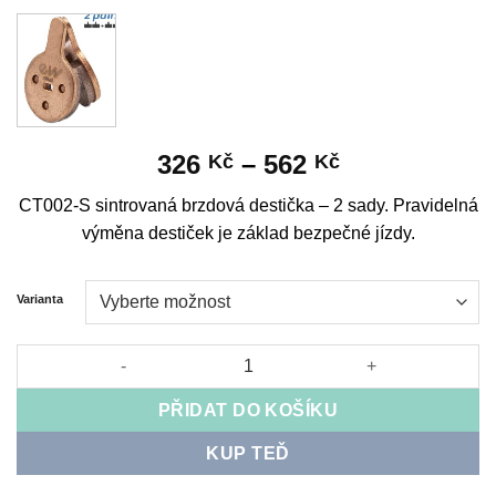
Rozpětí
326
–
562
Kč
Kč
cen:
CT002-S sintrovaná brzdová destička – 2 sady. Pravidelná
326 Kč
výměna destiček je základ bezpečné jízdy.
až
562 Kč
Varianta
CT002-S sintered brake pad - 2 sets množství
PŘIDAT DO KOŠÍKU
KUP TEĎ