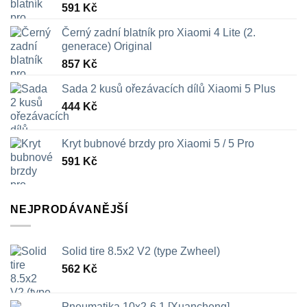
591
Kč
Černý zadní blatník pro Xiaomi 4 Lite (2.
generace) Original
857
Kč
Sada 2 kusů ořezávacích dílů Xiaomi 5 Plus
444
Kč
Kryt bubnové brzdy pro Xiaomi 5 / 5 Pro
591
Kč
NEJPRODÁVANĚJŠÍ
Solid tire 8.5x2 V2 (type Zwheel)
562
Kč
Pneumatika 10x2-6.1 [Xuancheng]