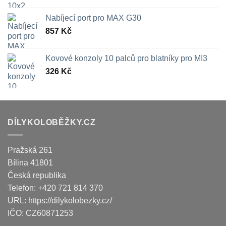
Nabíjecí port pro MAX G30
857
Kč
Kovové konzoly 10 palců pro blatníky pro MI3
326
Kč
DÍLYKOLOBĚŽKY.CZ
Pražská 261
Bílina
41801
Česká republika
Telefon:
+420 721 814 370
URL:
https://dilykolobezky.cz/
IČO:
CZ60871253