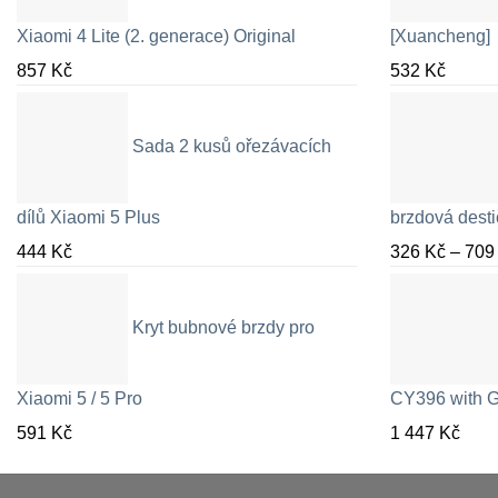
Xiaomi 4 Lite (2. generace) Original
[Xuancheng]
857
Kč
532
Kč
Sada 2 kusů ořezávacích
dílů Xiaomi 5 Plus
brzdová desti
444
Kč
326
Kč
–
70
Kryt bubnové brzdy pro
Xiaomi 5 / 5 Pro
CY396 with G
591
Kč
1 447
Kč