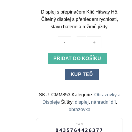
Displej s přepínačem Klíč Hitway H5.
Čitelný displej s přehledem rychlosti,
stavu baterie a režimů jízdy.
Displej
PŘIDAT DO KOŠÍKU
s
přepínačem
KUP TEĎ
Klíč
Hitway
H5
SKU:
CMM853
Kategorie:
Obrazovky a
množství
Displeje
Štítky:
displej
,
náhradní díl
,
obrazovka
EAN
8435764426377