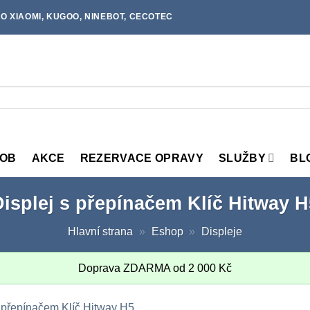
O XIAOMI, KUGOO, NINEBOT, CECOTEC
MOB
AKCE
REZERVACE OPRAVY
SLUŽBY
BL
Displej s přepínačem Klíč Hitway H
Hlavní strana
»
Eshop
»
Displeje
Doprava ZDARMA od
2 000
Kč