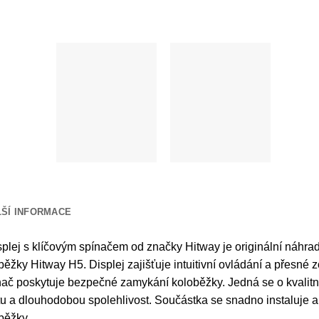
LŠÍ INFORMACE
isplej s klíčovým spínačem od značky Hitway je originální náhr
běžky Hitway H5. Displej zajišťuje intuitivní ovládání a přesné 
nač poskytuje bezpečné zamykání koloběžky. Jedná se o kvalitní
tu a dlouhodobou spolehlivost. Součástka se snadno instaluje a 
běžky.