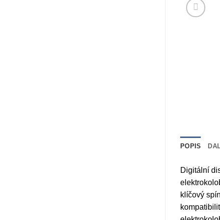
POPIS
DA
Digitální d
elektrokolo
klíčový spí
kompatibili
elektrokolo