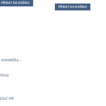
PŘIDAT DO KOŠÍKU
PŘIDAT DO KOŠÍKU
z koloběžky –
ílina)
e 10x2 VR