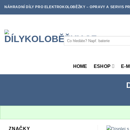
Skip
NÁHRADNÍ DÍLY PRO ELEKTROKOLOBĚŽKY – OPRAVY A SERVIS PR
to
content
Hledat:
HOME
ESHOP
E-
ZNAČKY