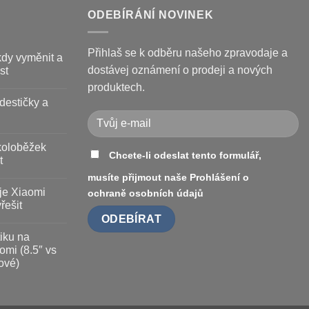
ODEBÍRÁNÍ NOVINEK
Přihlaš se k odběru našeho zpravodaje a
kdy vyměnit a
dostávej oznámení o prodeji a nových
st
produktech.
destičky a
koloběžek
Chcete-li odeslat tento formulář,
t
musíte přijmout naše
Prohlášení o
je Xiaomi
ochraně osobních údajů
řešit
iku na
omi (8.5″ vs
ové)