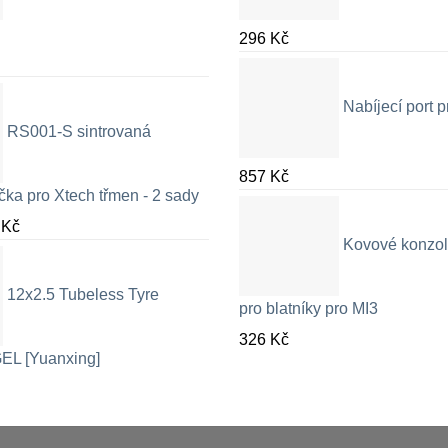
296
Kč
Nabíjecí port
RS001-S sintrovaná
857
Kč
čka pro Xtech třmen - 2 sady
Rozpětí
9
Kč
Kovové konzol
cen:
326 Kč
12x2.5 Tubeless Tyre
až
pro blatníky pro MI3
709 Kč
326
Kč
EL [Yuanxing]