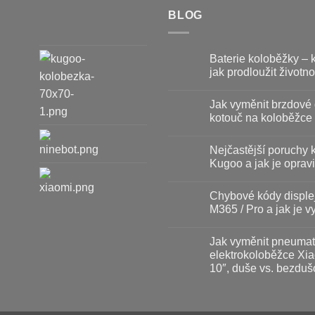
BLOG
Baterie koloběžky – 
jak prodloužit životno
Žádné
komentáře
Jak vyměnit brzdové 
u
textu
kotouč na koloběžce
s
názvem
Žádné
Baterie
komentáře
Nejčastější poruchy 
koloběžky
u
–
textu
Kugoo a jak je opravi
kdy
s
vyměnit
názvem
Žádné
a
Jak
komentáře
Chybové kódy disple
jak
vyměnit
u
prodloužit
brzdové
textu
M365 / Pro a jak je vy
životnost
destičky
s
a
názvem
Žádné
kotouč
Nejčastější
komentáře
Jak vyměnit pneumat
na
poruchy
u
koloběžce
koloběžek
textu
elektrokoloběžce Xia
Kugoo
s
10″, duše vs. bezduš
a
názvem
jak
Chybové
Žádné
je
kódy
komentáře
opravit
displeje
u
Xiaomi
textu
M365