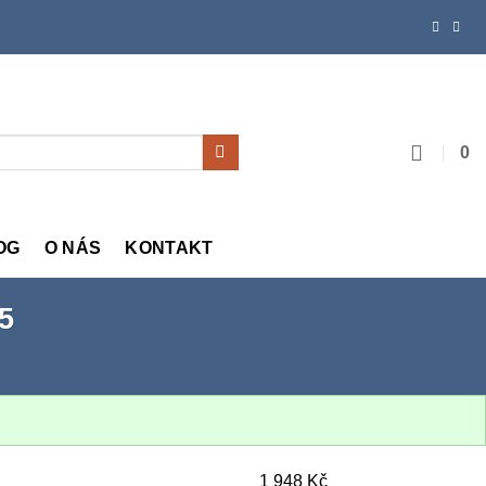
0
OG
O NÁS
KONTAKT
5
1 948
Kč