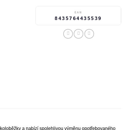
EAN
8435764435539
rokoloběžky a nabízí spolehlivou výměnu opotřebovaného