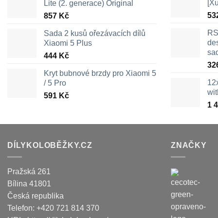
[X
Lite (2. generace) Original
53
857
Kč
RS
Sada 2 kusů ořezávacích dílů
des
Xiaomi 5 Plus
sa
444
Kč
32
Kryt bubnové brzdy pro Xiaomi 5
12
/ 5 Pro
wi
591
Kč
1 
DÍLYKOLOBĚŽKY.CZ
ZNAČKY
Pražská 261
Bílina
41801
Česká republika
Telefon:
+420 721 814 370