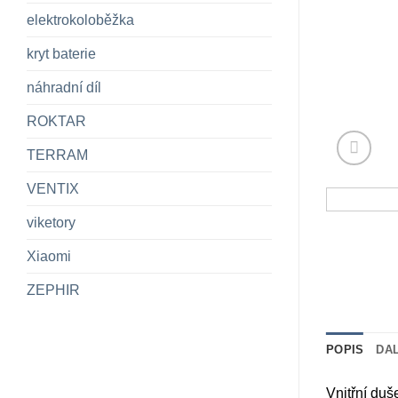
elektrokoloběžka
kryt baterie
náhradní díl
ROKTAR
TERRAM
VENTIX
viketory
Xiaomi
ZEPHIR
POPIS
DA
Vnitřní du