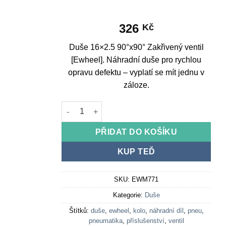
326
Kč
Duše 16×2.5 90°x90° Zakřivený ventil
[Ewheel]. Náhradní duše pro rychlou
opravu defektu – vyplatí se mít jednu v
záloze.
Inner Tube 16x2.5 90ºx90º Curved Valve [Ewheel
PŘIDAT DO KOŠÍKU
KUP TEĎ
SKU:
EWM771
Kategorie:
Duše
Štítků:
duše
,
ewheel
,
kolo
,
náhradní díl
,
pneu
,
pneumatika
,
příslušenství
,
ventil