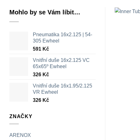
Mohlo by se Vám líbit…
Pneumatika 16x2.125 | 54-
305 Ewheel
591
Kč
Vnitřní duše 16x2.125 VC
65x65º Ewheel
326
Kč
Vnitřní duše 16x1.95/2.125
VR Ewheel
326
Kč
ZNAČKY
ARENOX