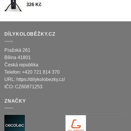
326
Kč
DÍLYKOLOBĚŽKY.CZ
Pražská 261
Bílina
41801
Česká republika
Telefon:
+420 721 814 370
URL:
https://dilykolobezky.cz/
IČO:
CZ60871253
ZNAČKY