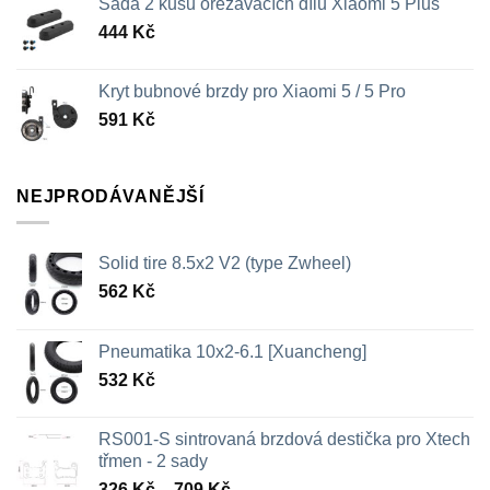
Sada 2 kusů ořezávacích dílů Xiaomi 5 Plus
444
Kč
Kryt bubnové brzdy pro Xiaomi 5 / 5 Pro
591
Kč
NEJPRODÁVANĚJŠÍ
Solid tire 8.5x2 V2 (type Zwheel)
562
Kč
Pneumatika 10x2-6.1 [Xuancheng]
532
Kč
RS001-S sintrovaná brzdová destička pro Xtech
třmen - 2 sady
Rozpětí
326
Kč
–
709
Kč