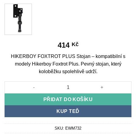
414
Kč
HIKERBOY FOXTROT PLUS Stojan – kompatibilní s
modely Hikerboy Foxtrot Plus. Pevný stojan, který
koloběžku spolehlivě udrží.
HIKERBOY FOXTROT PLUS Easel množství
PŘIDAT DO KOŠÍKU
KUP TEĎ
SKU:
EWM732