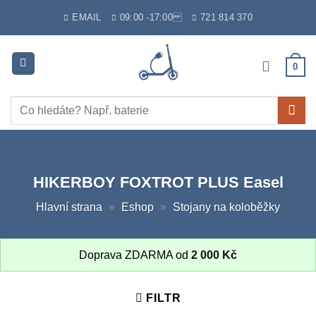
Skip
EMAIL
09:00 -17:00
721 814 370
to
content
0
Hledat:
HIKERBOY FOXTROT PLUS Easel
Hlavní strana
»
Eshop
»
Stojany na koloběžky
Doprava ZDARMA od
2 000
Kč
FILTR