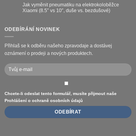
kotouč
Nejčastější
komentáře
Jak vyměnit pneumatiku na elektrokoloběžce
na
poruchy
u
koloběžce
koloběžek
textu
Xiaomi (8.5″ vs 10″, duše vs. bezdušové)
Kugoo
s
a
názvem
Žádné
jak
Chybové
komentáře
je
kódy
u
opravit
displeje
textu
ODEBÍRÁNÍ NOVINEK
Xiaomi
s
M365
názvem
/
Jak
Pro
vyměnit
Přihlaš se k odběru našeho zpravodaje a dostávej
a
pneumatiku
jak
na
oznámení o prodeji a nových produktech.
je
elektrokoloběžce
vyřešit
Xiaomi
(8.5″
vs
10″,
duše
vs.
bezdušové)
Chcete-li odeslat tento formulář, musíte přijmout naše
Prohlášení o ochraně osobních údajů