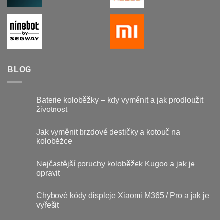
BLOG
Baterie koloběžky – kdy vyměnit a jak prodloužit
životnost
Žádné
komentáře
Jak vyměnit brzdové destičky a kotouč na
u
textu
koloběžce
s
názvem
Žádné
Baterie
komentáře
Nejčastější poruchy koloběžek Kugoo a jak je
koloběžky
u
–
textu
opravit
kdy
s
vyměnit
názvem
Žádné
a
Jak
komentáře
Chybové kódy displeje Xiaomi M365 / Pro a jak je
jak
vyměnit
u
prodloužit
brzdové
textu
vyřešit
životnost
destičky
s
a
názvem
Žádné