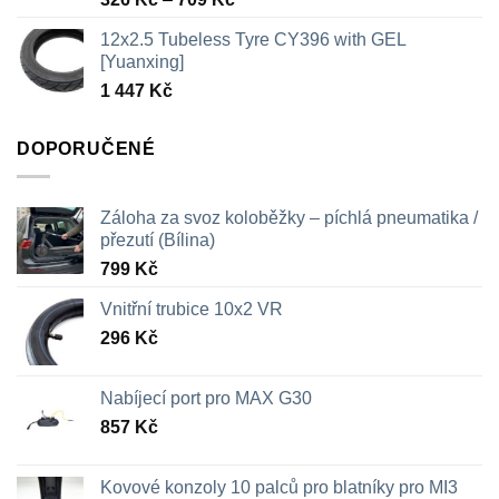
cen:
12x2.5 Tubeless Tyre CY396 with GEL
326 Kč
[Yuanxing]
až
1 447
Kč
709 Kč
DOPORUČENÉ
Záloha za svoz koloběžky – píchlá pneumatika /
přezutí (Bílina)
799
Kč
Vnitřní trubice 10x2 VR
296
Kč
Nabíjecí port pro MAX G30
857
Kč
Kovové konzoly 10 palců pro blatníky pro MI3