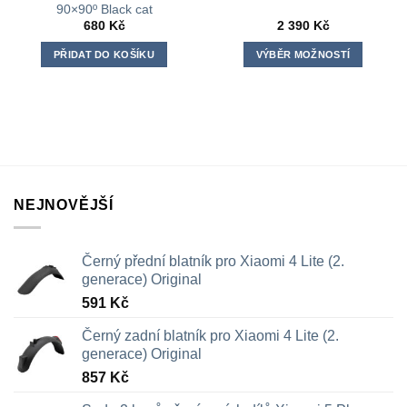
90×90º Black cat
680
Kč
2 390
Kč
PŘIDAT DO KOŠÍKU
VÝBĚR MOŽNOSTÍ
Tento
produkt
má
více
variant.
Možnosti
lze
NEJNOVĚJŠÍ
vybrat
na
stránce
Černý přední blatník pro Xiaomi 4 Lite (2.
produktu
generace) Original
591
Kč
Černý zadní blatník pro Xiaomi 4 Lite (2.
generace) Original
857
Kč