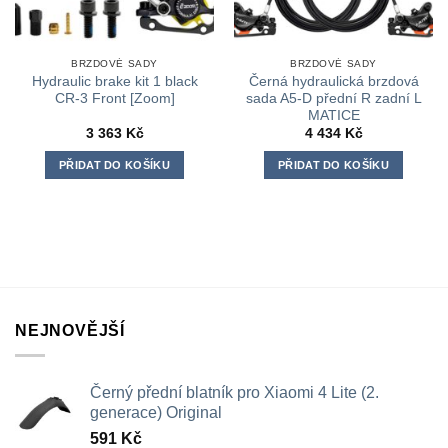
BRZDOVÉ SADY
BRZDOVÉ SADY
Hydraulic brake kit 1 black
Černá hydraulická brzdová
CR-3 Front [Zoom]
sada A5-D přední R zadní L
MATICE
3 363
Kč
4 434
Kč
PŘIDAT DO KOŠÍKU
PŘIDAT DO KOŠÍKU
NEJNOVĚJŠÍ
Černý přední blatník pro Xiaomi 4 Lite (2.
generace) Original
591
Kč