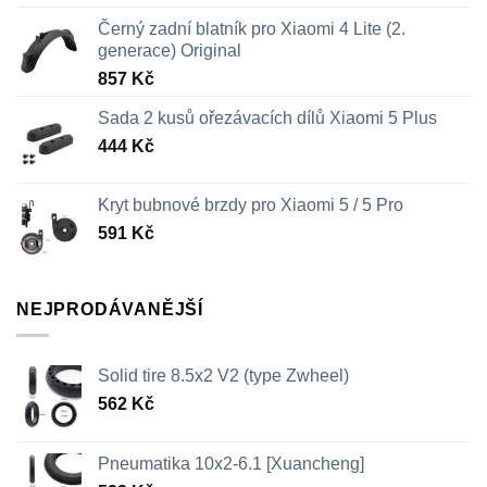
Černý zadní blatník pro Xiaomi 4 Lite (2.
generace) Original
857
Kč
Sada 2 kusů ořezávacích dílů Xiaomi 5 Plus
444
Kč
Kryt bubnové brzdy pro Xiaomi 5 / 5 Pro
591
Kč
NEJPRODÁVANĚJŠÍ
Solid tire 8.5x2 V2 (type Zwheel)
562
Kč
Pneumatika 10x2-6.1 [Xuancheng]