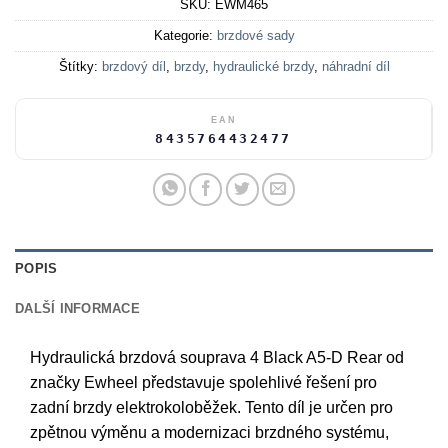
SKU:
EWM465
Kategorie:
brzdové sady
Štítky:
brzdový díl
,
brzdy
,
hydraulické brzdy
,
náhradní díl
EAN
8435764432477
POPIS
DALŠÍ INFORMACE
Hydraulická brzdová souprava 4 Black A5-D Rear od
značky Ewheel představuje spolehlivé řešení pro
zadní brzdy elektrokoloběžek. Tento díl je určen pro
zpětnou výměnu a modernizaci brzdného systému,