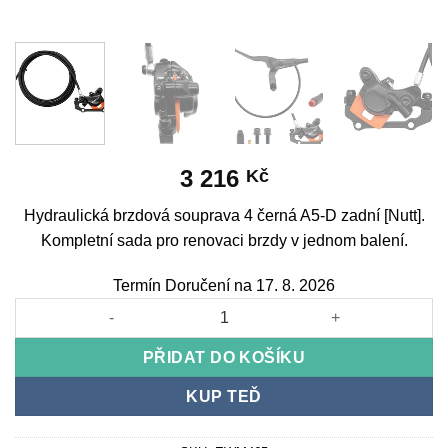
3 216
Kč
Hydraulická brzdová souprava 4 černá A5-D zadní [Nutt].
Kompletní sada pro renovaci brzdy v jednom balení.
Termín Doručení na 17. 8. 2026
Hydraulic brake kit 4 black A5-D Rear [Nutt] množství
PŘIDAT DO KOŠÍKU
KUP TEĎ