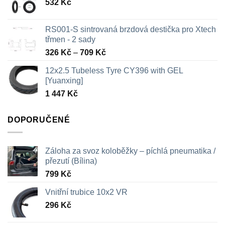
532
Kč
RS001-S sintrovaná brzdová destička pro Xtech
třmen - 2 sady
Rozpětí
326
Kč
–
709
Kč
cen:
12x2.5 Tubeless Tyre CY396 with GEL
326 Kč
[Yuanxing]
až
1 447
Kč
709 Kč
DOPORUČENÉ
Záloha za svoz koloběžky – píchlá pneumatika /
přezutí (Bílina)
799
Kč
Vnitřní trubice 10x2 VR
296
Kč