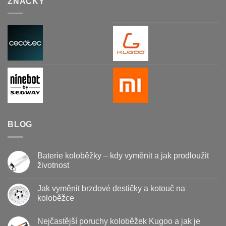
ZNAČKY
BLOG
Baterie koloběžky – kdy vyměnit a jak prodloužit
životnost
Žádné
komentáře
Jak vyměnit brzdové destičky a kotouč na
u
textu
koloběžce
s
názvem
Žádné
Baterie
komentáře
Nejčastější poruchy koloběžek Kugoo a jak je
koloběžky
u