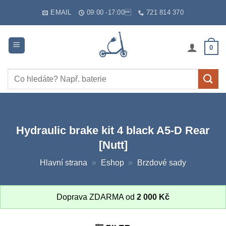
Skip
EMAIL
09:00 -17:00
721 814 370
to
content
0
Hledat:
Hydraulic brake kit 4 black A5-D Rear
[Nutt]
Hlavní strana
»
Eshop
»
Brzdové sady
Doprava ZDARMA od
2 000
Kč