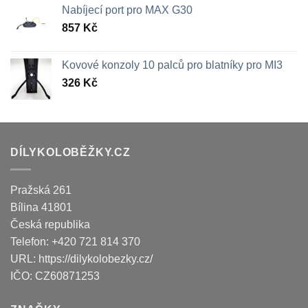
Nabíjecí port pro MAX G30
857
Kč
Kovové konzoly 10 palců pro blatníky pro MI3
326
Kč
DÍLYKOLOBĚŽKY.CZ
Pražská 261
Bílina
41801
Česká republika
Telefon:
+420 721 814 370
URL:
https://dilykolobezky.cz/
IČO:
CZ60871253