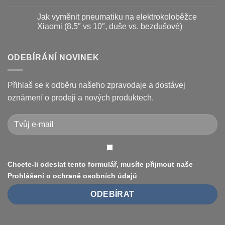
a
názvem
Žádné
kotouč
Nejčastější
komentáře
Jak vyměnit pneumatiku na elektrokoloběžce
na
poruchy
u
koloběžce
koloběžek
textu
Xiaomi (8.5″ vs 10″, duše vs. bezdušové)
Kugoo
s
a
názvem
Žádné
jak
Chybové
komentáře
je
kódy
u
opravit
displeje
textu
ODEBÍRÁNÍ NOVINEK
Xiaomi
s
M365
názvem
/
Jak
Pro
vyměnit
Přihlaš se k odběru našeho zpravodaje a dostávej
a
pneumatiku
jak
na
oznámení o prodeji a nových produktech.
je
elektrokoloběžce
vyřešit
Xiaomi
(8.5″
vs
10″,
duše
vs.
bezdušové)
Chcete-li odeslat tento formulář, musíte přijmout naše
Prohlášení o ochraně osobních údajů