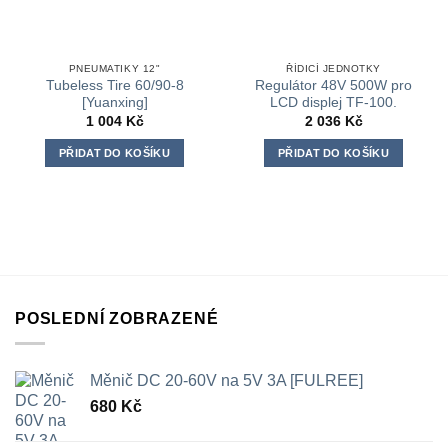
PNEUMATIKY 12"
ŘÍDICÍ JEDNOTKY
Tubeless Tire 60/90-8
Regulátor 48V 500W pro
[Yuanxing]
LCD displej TF-100.
1 004
Kč
2 036
Kč
PŘIDAT DO KOŠÍKU
PŘIDAT DO KOŠÍKU
POSLEDNÍ ZOBRAZENÉ
Měnič DC 20-60V na 5V 3A [FULREE]
680
Kč