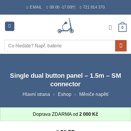
Skip
EMAIL
09:00 -17:00
721 814 370
to
content
0
Hledat:
Single dual button panel – 1.5m – SM
connector
Hlavní strana
»
Eshop
»
Měniče napětí
Doprava ZDARMA od
2 000
Kč