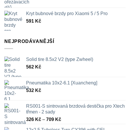
Kryt bubnové brzdy pro Xiaomi 5 / 5 Pro
591
Kč
NEJPRODÁVANĚJŠÍ
Solid tire 8.5x2 V2 (type Zwheel)
562
Kč
Pneumatika 10x2-6.1 [Xuancheng]
532
Kč
RS001-S sintrovaná brzdová destička pro Xtech
třmen - 2 sady
Rozpětí
326
Kč
–
709
Kč
cen:
12x2.5 Tubeless Tyre CY396 with GEL