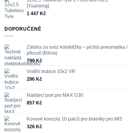
326 Kč
[Yuanxing]
až
1 447
Kč
709 Kč
DOPORUČENÉ
Záloha za svoz koloběžky – píchlá pneumatika /
přezutí (Bílina)
799
Kč
Vnitřní trubice 10x2 VR
296
Kč
Nabíjecí port pro MAX G30
857
Kč
Kovové konzoly 10 palců pro blatníky pro MI3
326
Kč