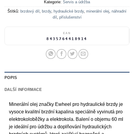
Kategorie:
Servis a údržba
Štítků:
brzdový díl
,
brzdy
,
hydraulické brzdy
,
minerální olej
,
náhradní
díl
,
příslušenství
EAN
8435764418914
POPIS
DALŠÍ INFORMACE
Minerální olej značky Ewheel pro hydraulické brzdy je
vysoce kvalitní brzdní kapalina speciálně vyvinutá pro
elektrokoloběžky a elektrokola. Balení o objemu 60 ml
je ideální pro údržbu a doplňování hydraulických