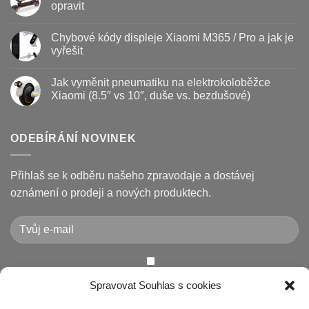
–
textu
opravit
kdy
s
vyměnit
názvem
Žádné
a
Jak
komentáře
Chybové kódy displeje Xiaomi M365 / Pro a jak je
jak
vyměnit
u
prodloužit
brzdové
textu
vyřešit
životnost
destičky
s
a
názvem
Žádné
kotouč
Nejčastější
komentáře
Jak vyměnit pneumatiku na elektrokoloběžce
na
poruchy
u
koloběžce
koloběžek
textu
Xiaomi (8.5″ vs 10″, duše vs. bezdušové)
Kugoo
s
a
názvem
Žádné
jak
Chybové
komentáře
je
kódy
u
opravit
displeje
textu
ODEBÍRÁNÍ NOVINEK
Xiaomi
s
M365
názvem
/
Jak
Pro
vyměnit
Přihlaš se k odběru našeho zpravodaje a dostávej
a
pneumatiku
jak
na
oznámení o prodeji a nových produktech.
je
elektrokoloběžce
vyřešit
Xiaomi
(8.5″
vs
10″,
duše
vs.
bezdušové)
Chcete-li odeslat tento formulář, musíte přijmout naše
Spravovat Souhlas s cookies
Prohlášení o ochraně osobních údajů