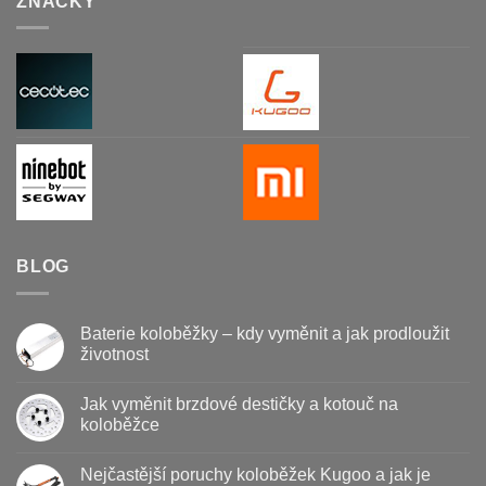
ZNAČKY
BLOG
Baterie koloběžky – kdy vyměnit a jak prodloužit
životnost
Žádné
komentáře
Jak vyměnit brzdové destičky a kotouč na
u
textu
koloběžce
s
názvem
Žádné
Baterie
komentáře
Nejčastější poruchy koloběžek Kugoo a jak je
koloběžky
u