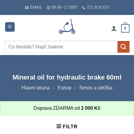
Skip
EMAIL
09:00 -17:00
721 814 370
to
content
0
Hledat:
Mineral oil for hydraulic brake 60ml
Hlavní strana
»
Eshop
»
Servis a údržba
Doprava ZDARMA od
2 000
Kč
FILTR