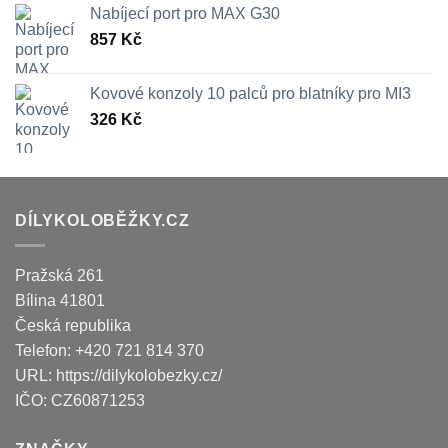
Nabíjecí port pro MAX G30
857
Kč
Kovové konzoly 10 palců pro blatníky pro MI3
326
Kč
DÍLYKOLOBĚŽKY.CZ
Pražská 261
Bílina
41801
Česká republika
Telefon:
+420 721 814 370
URL:
https://dilykolobezky.cz/
IČO:
CZ60871253