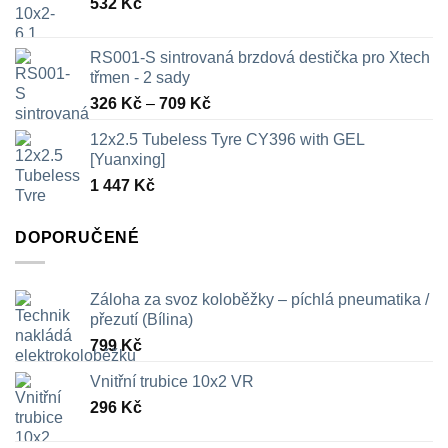
532
Kč
RS001-S sintrovaná brzdová destička pro Xtech
třmen - 2 sady
Rozpětí
326
Kč
–
709
Kč
cen:
12x2.5 Tubeless Tyre CY396 with GEL
326 Kč
[Yuanxing]
až
1 447
Kč
709 Kč
DOPORUČENÉ
Záloha za svoz koloběžky – píchlá pneumatika /
přezutí (Bílina)
799
Kč
Vnitřní trubice 10x2 VR
296
Kč