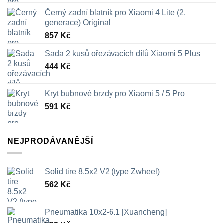
Černý zadní blatník pro Xiaomi 4 Lite (2.
generace) Original
857
Kč
Sada 2 kusů ořezávacích dílů Xiaomi 5 Plus
444
Kč
Kryt bubnové brzdy pro Xiaomi 5 / 5 Pro
591
Kč
NEJPRODÁVANĚJŠÍ
Solid tire 8.5x2 V2 (type Zwheel)
562
Kč
Pneumatika 10x2-6.1 [Xuancheng]