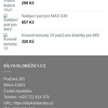
296
Kč
Nabíjecí port pro MAX G30
857
Kč
Kovové konzoly 10 palců pro blatníky pro MI3
326
Kč
DÍLYKOLOBĚŽKY.CZ
Pražská 261
Bílina
41801
Česká republika
Telefon:
+420 721 814 370
URL:
https://dilykolobezky.cz/