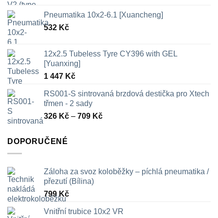
Pneumatika 10x2-6.1 [Xuancheng]
532
Kč
12x2.5 Tubeless Tyre CY396 with GEL
[Yuanxing]
1 447
Kč
RS001-S sintrovaná brzdová destička pro Xtech
třmen - 2 sady
Rozpětí
326
Kč
–
709
Kč
cen:
326 Kč
DOPORUČENÉ
až
709 Kč
Záloha za svoz koloběžky – píchlá pneumatika /
přezutí (Bílina)
799
Kč
Vnitřní trubice 10x2 VR