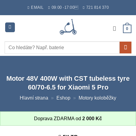
Skip
EMAIL
09:00 -17:00
721 814 370
to
content
0
Hledat:
Motor 48V 400W with CST tubeless tyre
60/70-6.5 for Xiaomi 5 Pro
Hlavní strana
»
Eshop
»
Motory koloběžky
Doprava ZDARMA od
2 000
Kč