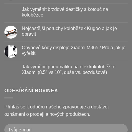
Žádné
komentáře
Jak vyměnit brzdové destičky a kotouč na
u
textu
koloběžce
s
názvem
Žádné
Baterie
komentáře
Nejčastější poruchy koloběžek Kugoo a jak je
koloběžky
u
–
textu
opravit
kdy
s
vyměnit
názvem
Žádné
a
Jak
komentáře
Chybové kódy displeje Xiaomi M365 / Pro a jak je
jak
vyměnit
u
prodloužit
brzdové
textu
vyřešit
životnost
destičky
s
a
názvem
Žádné
kotouč
Nejčastější
komentáře
Jak vyměnit pneumatiku na elektrokoloběžce
na
poruchy
u
koloběžce
koloběžek
textu
Xiaomi (8.5″ vs 10″, duše vs. bezdušové)
Kugoo
s
a
názvem
Žádné
jak
Chybové
komentáře
je
kódy
u
opravit
displeje
textu
ODEBÍRÁNÍ NOVINEK
Xiaomi
s
M365
názvem
/
Jak
Pro
vyměnit
Přihlaš se k odběru našeho zpravodaje a dostávej
a
pneumatiku
jak
na
oznámení o prodeji a nových produktech.
je
elektrokoloběžce
vyřešit
Xiaomi
(8.5″
vs
10″,