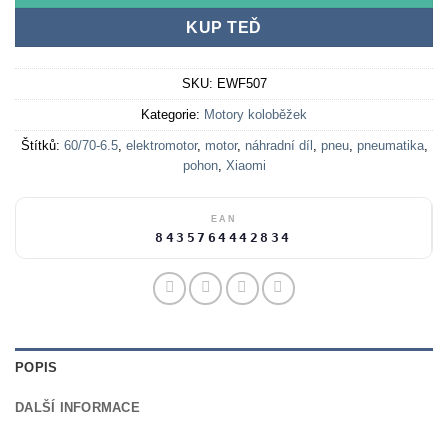
KUP TEĎ
SKU:
EWF507
Kategorie:
Motory koloběžek
Štítků:
60/70-6.5
,
elektromotor
,
motor
,
náhradní díl
,
pneu
,
pneumatika
,
pohon
,
Xiaomi
EAN
8435764442834
POPIS
DALŠÍ INFORMACE