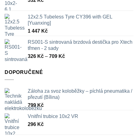
532
Kč
12x2.5 Tubeless Tyre CY396 with GEL
[Yuanxing]
1 447
Kč
RS001-S sintrovaná brzdová destička pro Xtech
třmen - 2 sady
Rozpětí
326
Kč
–
709
Kč
cen:
326 Kč
DOPORUČENÉ
až
709 Kč
Záloha za svoz koloběžky – píchlá pneumatika /
přezutí (Bílina)
799
Kč
Vnitřní trubice 10x2 VR
296
Kč