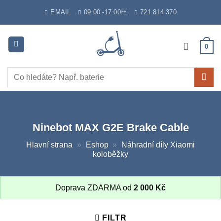
Skip
EMAIL
09:00 -17:00
721 814 370
to
content
0
Hledat:
Ninebot MAX G2E Brake Cable
Hlavní strana
»
Eshop
»
Náhradní díly Xiaomi
koloběžky
Doprava ZDARMA od
2 000
Kč
FILTR