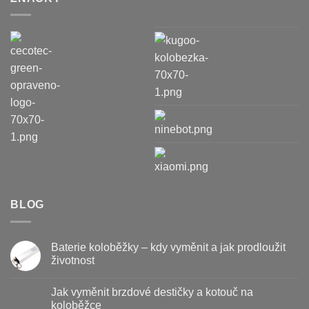
BLOG
Baterie koloběžky – kdy vyměnit a jak prodloužit
životnost
Žádné
komentáře
Jak vyměnit brzdové destičky a kotouč na
u
textu
koloběžce