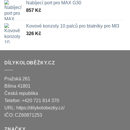
Nabíjecí port pro MAX G30
857
Kč
Kovové konzoly 10 palců pro blatníky pro MI3
326
Kč
DÍLYKOLOBĚŽKY.CZ
Pražská 261
Bílina
41801
Česká republika
Telefon:
+420 721 814 370
URL:
https://dilykolobezky.cz/
IČO:
CZ60871253
ZNAČKY