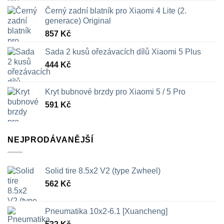
Černý zadní blatník pro Xiaomi 4 Lite (2.
generace) Original
857
Kč
Sada 2 kusů ořezávacích dílů Xiaomi 5 Plus
444
Kč
Kryt bubnové brzdy pro Xiaomi 5 / 5 Pro
591
Kč
NEJPRODÁVANĚJŠÍ
Solid tire 8.5x2 V2 (type Zwheel)
562
Kč
Pneumatika 10x2-6.1 [Xuancheng]