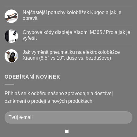
s
názvem
Žádné
Baterie
komentáře
Nejčastější poruchy koloběžek Kugoo a jak je
koloběžky
u
–
textu
opravit
kdy
s
vyměnit
názvem
Žádné
a
Jak
komentáře
Chybové kódy displeje Xiaomi M365 / Pro a jak je
jak
vyměnit
u
prodloužit
brzdové
textu
vyřešit
životnost
destičky
s
a
názvem
Žádné
kotouč
Nejčastější
komentáře
Jak vyměnit pneumatiku na elektrokoloběžce
na
poruchy
u
koloběžce
koloběžek
textu
Xiaomi (8.5″ vs 10″, duše vs. bezdušové)
Kugoo
s
a
názvem
Žádné
jak
Chybové
komentáře
je
kódy
u
opravit
displeje
textu
ODEBÍRÁNÍ NOVINEK
Xiaomi
s
M365
názvem
/
Jak
Pro
vyměnit
Přihlaš se k odběru našeho zpravodaje a dostávej
a
pneumatiku
jak
na
oznámení o prodeji a nových produktech.
je
elektrokoloběžce
vyřešit
Xiaomi
(8.5″
vs
10″,
duše
vs.
bezdušové)