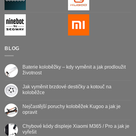
BLOG
Baterie koloběžky – kdy vyměnit a jak prodloužit
životnost
Žádné
komentáře
Jak vyměnit brzdové destičky a kotouč na
u
textu
koloběžce
s
názvem
Žádné
Baterie
komentáře
Nejčastější poruchy koloběžek Kugoo a jak je
koloběžky
u
–
textu
opravit
kdy
s
vyměnit
názvem
Žádné
a
Jak
komentáře
Chybové kódy displeje Xiaomi M365 / Pro a jak je
jak
vyměnit
u
prodloužit
brzdové
textu
vyřešit
životnost
destičky
s