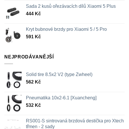
Sada 2 kusů ořezávacích dílů Xiaomi 5 Plus
444
Kč
Kryt bubnové brzdy pro Xiaomi 5 / 5 Pro
591
Kč
NEJPRODÁVANĚJŠÍ
Solid tire 8.5x2 V2 (type Zwheel)
562
Kč
Pneumatika 10x2-6.1 [Xuancheng]
532
Kč
RS001-S sintrovaná brzdová destička pro Xtech
třmen - 2 sady