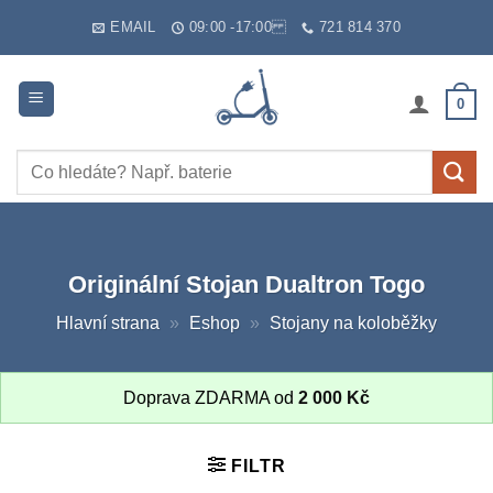
Skip
EMAIL
09:00 -17:00
721 814 370
to
content
0
Hledat:
Originální Stojan Dualtron Togo
Hlavní strana
»
Eshop
»
Stojany na koloběžky
Doprava ZDARMA od
2 000
Kč
FILTR