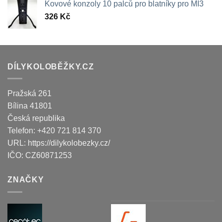
Kovové konzoly 10 palců pro blatníky pro MI3
326
Kč
DÍLYKOLOBĚŽKY.CZ
Pražská 261
Bílina
41801
Česká republika
Telefon:
+420 721 814 370
URL:
https://dilykolobezky.cz/
IČO:
CZ60871253
ZNAČKY