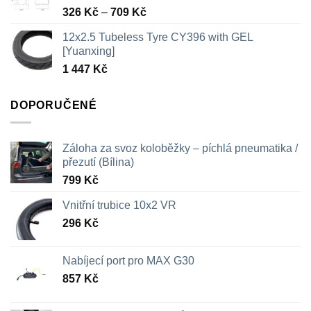
Rozpětí
326
Kč
–
709
Kč
cen:
12x2.5 Tubeless Tyre CY396 with GEL
326 Kč
[Yuanxing]
až
1 447
Kč
709 Kč
DOPORUČENÉ
Záloha za svoz koloběžky – píchlá pneumatika /
přezutí (Bílina)
799
Kč
Vnitřní trubice 10x2 VR
296
Kč
Nabíjecí port pro MAX G30
857
Kč