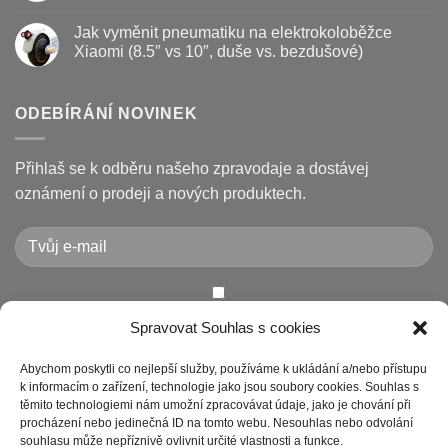
a
názvem
Žádné
kotouč
Nejčastější
komentáře
Jak vyměnit pneumatiku na elektrokoloběžce
na
poruchy
u
koloběžce
koloběžek
textu
Xiaomi (8.5″ vs 10″, duše vs. bezdušové)
Kugoo
s
a
názvem
Žádné
jak
Chybové
komentáře
je
kódy
u
opravit
displeje
textu
ODEBÍRÁNÍ NOVINEK
Xiaomi
s
M365
názvem
/
Jak
Pro
vyměnit
Přihlaš se k odběru našeho zpravodaje a dostávej
a
pneumatiku
jak
na
oznámení o prodeji a nových produktech.
je
elektrokoloběžce
vyřešit
Xiaomi
(8.5″
vs
10″,
duše
vs.
bezdušové)
Chcete-li odeslat tento formulář, musíte přijmout naše
Spravovat Souhlas s cookies
Prohlášení o ochraně osobních údajů
Abychom poskytli co nejlepší služby, používáme k ukládání a/nebo přístupu
k informacím o zařízení, technologie jako jsou soubory cookies. Souhlas s
těmito technologiemi nám umožní zpracovávat údaje, jako je chování při
procházení nebo jedinečná ID na tomto webu. Nesouhlas nebo odvolání
souhlasu může nepříznivě ovlivnit určité vlastnosti a funkce.