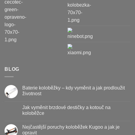
BLOG
Baterie koloběžky – kdy vyměnit a jak prodloužit
životnost
Žádné
komentáře
Jak vyměnit brzdové destičky a kotouč na
u
textu
koloběžce
s
názvem
Žádné
Baterie
komentáře
Nejčastější poruchy koloběžek Kugoo a jak je
koloběžky
u
–
textu
opravit
kdy
s