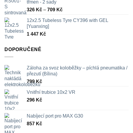
třmen - 2 sady
Rozpětí
326
Kč
–
709
Kč
cen:
12x2.5 Tubeless Tyre CY396 with GEL
326 Kč
[Yuanxing]
až
1 447
Kč
709 Kč
DOPORUČENÉ
Záloha za svoz koloběžky – píchlá pneumatika /
přezutí (Bílina)
799
Kč
Vnitřní trubice 10x2 VR
296
Kč
Nabíjecí port pro MAX G30
857
Kč