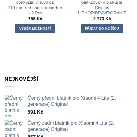
ODPRUŽENÍ A TLUMIČE
OBRAZOVKY A DISPLEJE
110 mm red shock absorber
Display
– 2 Pcs
LITHOR/BRAVE/GRANIT
798
Kč
2 773
Kč
VÝBĚR MOŽNOSTÍ
PŘIDAT DO KOŠÍKU
Tento
produkt
má
více
variant.
Možnosti
lze
NEJNOVĚJŠÍ
vybrat
na
stránce
Černý přední blatník pro Xiaomi 4 Lite (2.
produktu
generace) Original
591
Kč
Černý zadní blatník pro Xiaomi 4 Lite (2.
generace) Original