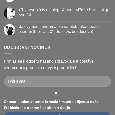
vyměnit
názvem
Žádné
a
Jak
komentáře
Chybové kódy displeje Xiaomi M365 / Pro a jak je
jak
vyměnit
u
prodloužit
brzdové
textu
vyřešit
životnost
destičky
s
a
názvem
Žádné
kotouč
Nejčastější
komentáře
Jak vyměnit pneumatiku na elektrokoloběžce
na
poruchy
u
koloběžce
koloběžek
textu
Xiaomi (8.5″ vs 10″, duše vs. bezdušové)
Kugoo
s
a
názvem
Žádné
jak
Chybové
komentáře
je
kódy
u
opravit
displeje
textu
ODEBÍRÁNÍ NOVINEK
Xiaomi
s
M365
názvem
/
Jak
Pro
vyměnit
Přihlaš se k odběru našeho zpravodaje a dostávej
a
pneumatiku
jak
na
oznámení o prodeji a nových produktech.
je
elektrokoloběžce
vyřešit
Xiaomi
(8.5″
vs
10″,
duše
vs.
bezdušové)
Chcete-li odeslat tento formulář, musíte přijmout naše
Prohlášení o ochraně osobních údajů