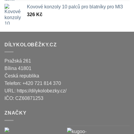
Kovové konzoly 10 palců pro blatníky pro MI3
326
Kč
DÍLYKOLOBĚŽKY.CZ
Pražská 261
Bílina
41801
Česká republika
Telefon:
+420 721 814 370
URL:
https://dilykolobezky.cz/
IČO:
CZ60871253
ZNAČKY