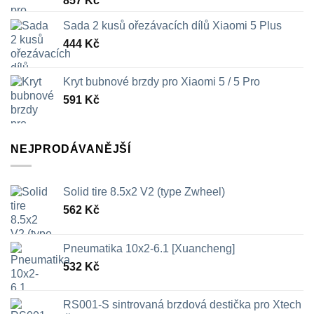
857
Kč
Sada 2 kusů ořezávacích dílů Xiaomi 5 Plus
444
Kč
Kryt bubnové brzdy pro Xiaomi 5 / 5 Pro
591
Kč
NEJPRODÁVANĚJŠÍ
Solid tire 8.5x2 V2 (type Zwheel)
562
Kč
Pneumatika 10x2-6.1 [Xuancheng]
532
Kč
RS001-S sintrovaná brzdová destička pro Xtech