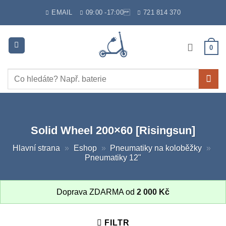
Skip
EMAIL
09:00 -17:00
721 814 370
to
content
0
Hledat:
Solid Wheel 200×60 [Risingsun]
Hlavní strana
»
Eshop
»
Pneumatiky na koloběžky
»
Pneumatiky 12"
Doprava ZDARMA od
2 000
Kč
FILTR