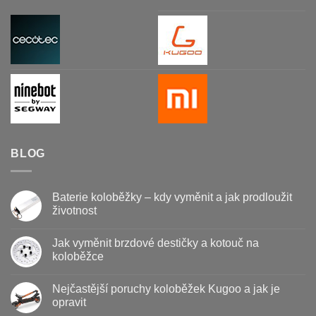
BLOG
Baterie koloběžky – kdy vyměnit a jak prodloužit
životnost
Žádné
komentáře
Jak vyměnit brzdové destičky a kotouč na
u
textu
koloběžce
s
názvem
Žádné
Baterie
komentáře
Nejčastější poruchy koloběžek Kugoo a jak je
koloběžky
u
–
textu
opravit
kdy
s
vyměnit
názvem