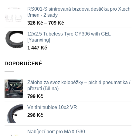
RS001-S sintrovaná brzdová destička pro Xtech
třmen - 2 sady
Rozpětí
326
Kč
–
709
Kč
cen:
12x2.5 Tubeless Tyre CY396 with GEL
326 Kč
[Yuanxing]
až
1 447
Kč
709 Kč
DOPORUČENÉ
Záloha za svoz koloběžky – píchlá pneumatika /
přezutí (Bílina)
799
Kč
Vnitřní trubice 10x2 VR
296
Kč
Nabíjecí port pro MAX G30