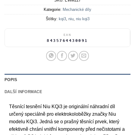
SKU:
EWM227
Kategorie:
Mechanické díly
Štítky:
kqi3
,
niu
,
niu kqi3
EAN
8435764430091
POPIS
DALŠÍ INFORMACE
Těsnící tesnění Niu KQi3 je originální náhradní díl
určený speciálně pro elektrokoloběžky značky Niu
modelu KQi3. Jedná se o prašný těsnící prvek, který
efektivně chrání vnitřní komponenty před nečistotami a