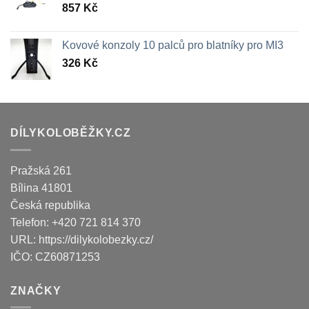
857
Kč
Kovové konzoly 10 palců pro blatníky pro MI3
326
Kč
DÍLYKOLOBĚŽKY.CZ
Pražská 261
Bílina
41801
Česká republika
Telefon:
+420 721 814 370
URL:
https://dilykolobezky.cz/
IČO:
CZ60871253
ZNAČKY