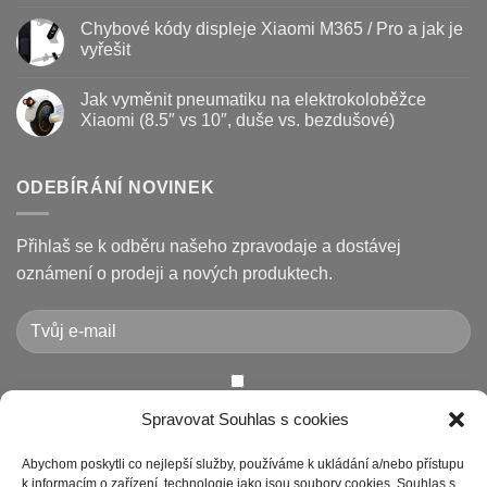
Žádné
a
Jak
komentáře
Chybové kódy displeje Xiaomi M365 / Pro a jak je
jak
vyměnit
u
prodloužit
brzdové
textu
vyřešit
životnost
destičky
s
a
názvem
Žádné
kotouč
Nejčastější
komentáře
Jak vyměnit pneumatiku na elektrokoloběžce
na
poruchy
u
koloběžce
koloběžek
textu
Xiaomi (8.5″ vs 10″, duše vs. bezdušové)
Kugoo
s
a
názvem
Žádné
jak
Chybové
komentáře
je
kódy
u
opravit
displeje
textu
ODEBÍRÁNÍ NOVINEK
Xiaomi
s
M365
názvem
/
Jak
Pro
vyměnit
Přihlaš se k odběru našeho zpravodaje a dostávej
a
pneumatiku
jak
na
oznámení o prodeji a nových produktech.
je
elektrokoloběžce
vyřešit
Xiaomi
(8.5″
vs
10″,
duše
vs.
bezdušové)
Chcete-li odeslat tento formulář, musíte přijmout naše
Spravovat Souhlas s cookies
Prohlášení o ochraně osobních údajů
Abychom poskytli co nejlepší služby, používáme k ukládání a/nebo přístupu
k informacím o zařízení, technologie jako jsou soubory cookies. Souhlas s