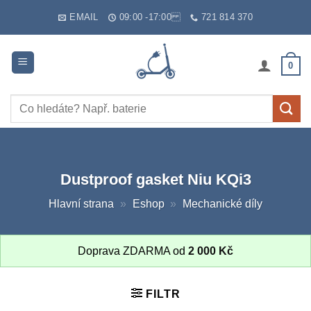
Skip
EMAIL
09:00 -17:00
721 814 370
to
content
0
Hledat:
Dustproof gasket Niu KQi3
Hlavní strana
»
Eshop
»
Mechanické díly
Doprava ZDARMA od
2 000
Kč
FILTR