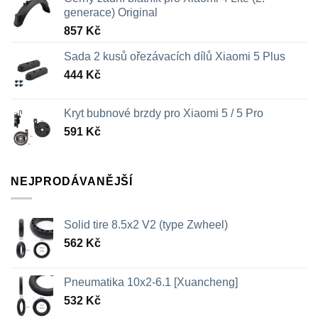
generace) Original
857
Kč
Sada 2 kusů ořezávacích dílů Xiaomi 5 Plus
444
Kč
Kryt bubnové brzdy pro Xiaomi 5 / 5 Pro
591
Kč
NEJPRODÁVANĚJŠÍ
Solid tire 8.5x2 V2 (type Zwheel)
562
Kč
Pneumatika 10x2-6.1 [Xuancheng]
532
Kč