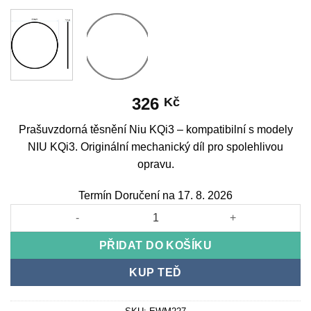
326
Kč
Prašuvzdorná těsnění Niu KQi3 – kompatibilní s modely
NIU KQi3. Originální mechanický díl pro spolehlivou
opravu.
Termín Doručení na 17. 8. 2026
Dustproof gasket Niu KQi3 množství
PŘIDAT DO KOŠÍKU
KUP TEĎ