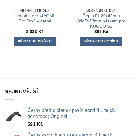
MECHANICKÉ DÍLY
MECHANICKÉ DÍLY
sedadlo pro XIAOMI
Čep s PU20x42mm
Pro/Pro2 – černé
8/M5x73mm páskem pro
KUGOO S1
2 036
Kč
385
Kč
PŘIDAT DO KOŠÍKU
PŘIDAT DO KOŠÍKU
NEJNOVĚJŠÍ
Černý přední blatník pro Xiaomi 4 Lite (2.
generace) Original
591
Kč
Černý zadní blatník pro Xiaomi 4 Lite (2.