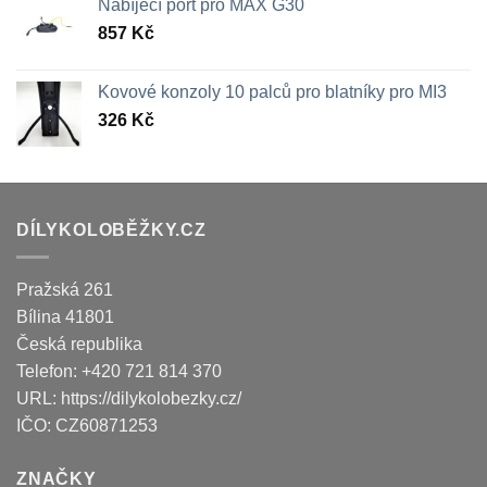
Nabíjecí port pro MAX G30
857
Kč
Kovové konzoly 10 palců pro blatníky pro MI3
326
Kč
DÍLYKOLOBĚŽKY.CZ
Pražská 261
Bílina
41801
Česká republika
Telefon:
+420 721 814 370
URL:
https://dilykolobezky.cz/
IČO:
CZ60871253
ZNAČKY