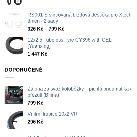
RS001-S sintrovaná brzdová destička pro Xtech
třmen - 2 sady
Rozpětí
326
Kč
–
709
Kč
cen:
12x2.5 Tubeless Tyre CY396 with GEL
326 Kč
[Yuanxing]
až
1 447
Kč
709 Kč
DOPORUČENÉ
Záloha za svoz koloběžky – píchlá pneumatika /
přezutí (Bílina)
799
Kč
Vnitřní trubice 10x2 VR
296
Kč