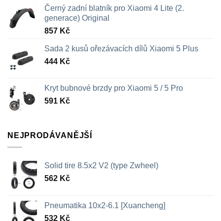
Černý zadní blatník pro Xiaomi 4 Lite (2.
generace) Original
857
Kč
Sada 2 kusů ořezávacích dílů Xiaomi 5 Plus
444
Kč
Kryt bubnové brzdy pro Xiaomi 5 / 5 Pro
591
Kč
NEJPRODÁVANĚJŠÍ
Solid tire 8.5x2 V2 (type Zwheel)
562
Kč
Pneumatika 10x2-6.1 [Xuancheng]
532
Kč