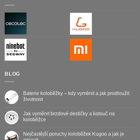
BLOG
Baterie koloběžky – kdy vyměnit a jak prodloužit
životnost
Žádné
komentáře
Jak vyměnit brzdové destičky a kotouč na
u
textu
koloběžce
s
názvem
Žádné
Baterie
komentáře
Nejčastější poruchy koloběžek Kugoo a jak je
koloběžky
u
–
textu
opravit