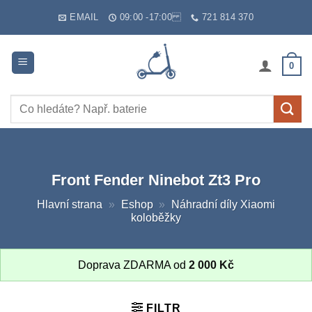
Skip
EMAIL
09:00 -17:00
721 814 370
to
content
0
Hledat:
Front Fender Ninebot Zt3 Pro
Hlavní strana
»
Eshop
»
Náhradní díly Xiaomi
koloběžky
Doprava ZDARMA od
2 000
Kč
FILTR