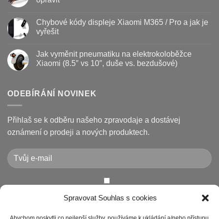
kdy
s
vyměnit
názvem
Žádné
a
Jak
komentáře
Chybové kódy displeje Xiaomi M365 / Pro a jak je
jak
vyměnit
u
prodloužit
brzdové
textu
vyřešit
životnost
destičky
s
a
názvem
Žádné
kotouč
Nejčastější
komentáře
Jak vyměnit pneumatiku na elektrokoloběžce
na
poruchy
u
koloběžce
koloběžek
textu
Xiaomi (8.5″ vs 10″, duše vs. bezdušové)
Kugoo
s
a
názvem
Žádné
jak
Chybové
komentáře
je
kódy
u
opravit
displeje
textu
ODEBÍRÁNÍ NOVINEK
Xiaomi
s
M365
názvem
/
Jak
Pro
vyměnit
Přihlaš se k odběru našeho zpravodaje a dostávej
a
pneumatiku
jak
na
oznámení o prodeji a nových produktech.
je
elektrokoloběžce
vyřešit
Xiaomi
(8.5″
vs
10″,
duše
vs.
bezdušové)
Chcete-li odeslat tento formulář, musíte přijmout naše
Spravovat Souhlas s cookies
Prohlášení o ochraně osobních údajů
Abychom poskytli co nejlepší služby, používáme k ukládání a/nebo přístupu