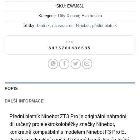
SKU:
EWM881
Kategorie:
Díly Xiaomi
,
Elektronika
Štítky:
Blatník
,
náhradní díl
,
Ninebot
,
přední blatník
EAN
8435764436635
POPIS
DALŠÍ INFORMACE
Přední blatník Ninebot ZT3 Pro je originální náhradní
díl určený pro elektrokoloběžky značky Ninebot,
konkrétně kompatibilní s modelem Ninebot F3 Pro E.
Jedná se o kvalitní součást v černé barvě, která chrání