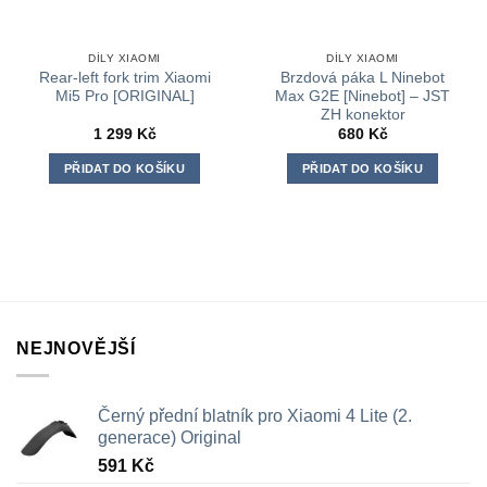
DÍLY XIAOMI
DÍLY XIAOMI
Rear-left fork trim Xiaomi
Brzdová páka L Ninebot
Mi5 Pro [ORIGINAL]
Max G2E [Ninebot] – JST
ZH konektor
1 299
Kč
680
Kč
PŘIDAT DO KOŠÍKU
PŘIDAT DO KOŠÍKU
NEJNOVĚJŠÍ
Černý přední blatník pro Xiaomi 4 Lite (2.
generace) Original
591
Kč