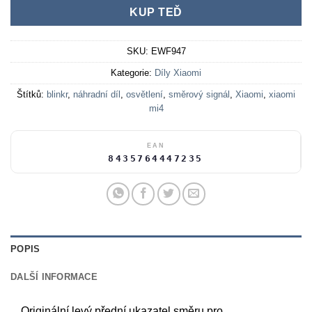
KUP TEĎ
SKU:
EWF947
Kategorie:
Díly Xiaomi
Štítků:
blinkr
,
náhradní díl
,
osvětlení
,
směrový signál
,
Xiaomi
,
xiaomi
mi4
EAN
8435764447235
POPIS
DALŠÍ INFORMACE
Originální levý přední ukazatel směru pro