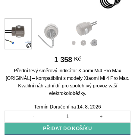
1 358
Kč
Přední levý směrový indikátor Xiaomi Mi4 Pro Max
[ORIGINÁL] – kompatibilní s modely Xiaomi Mi 4 Pro Max.
Kvalitní náhradní díl pro spolehlivý provoz vaší
elektrokoloběžky.
Termín Doručení na 14. 8. 2026
Front Left Turn Signal Xiaomi Mi4 Pro Max [ORIGINAL] množstv
PŘIDAT DO KOŠÍKU