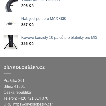
296
Kč
Nabíjecí port pro MAX G30
857
Kč
Kovové konzoly 10 palců pro blatníky pro MI3
326
Kč
DÍLYKOLOBĚŽKY.CZ
Pražská 261
Bílina
41801
Česká republika
Telefon:
+420 721 814 370
URL:
https://dilykolobezky.cz/