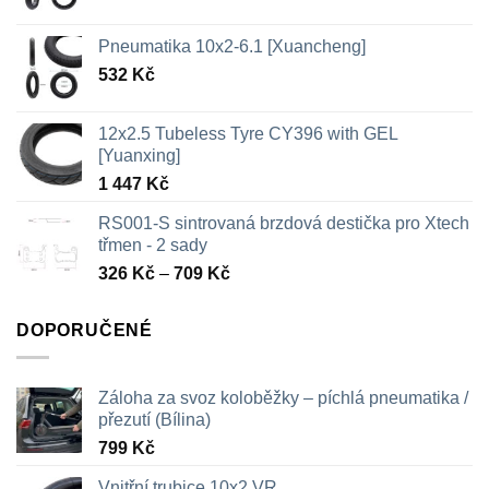
Pneumatika 10x2-6.1 [Xuancheng]
532
Kč
12x2.5 Tubeless Tyre CY396 with GEL
[Yuanxing]
1 447
Kč
RS001-S sintrovaná brzdová destička pro Xtech
třmen - 2 sady
Rozpětí
326
Kč
–
709
Kč
cen:
326 Kč
DOPORUČENÉ
až
709 Kč
Záloha za svoz koloběžky – píchlá pneumatika /
přezutí (Bílina)
799
Kč
Vnitřní trubice 10x2 VR