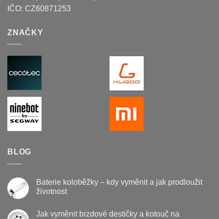
IČO:
CZ60871253
ZNAČKY
BLOG
Baterie koloběžky – kdy vyměnit a jak prodloužit
životnost
Žádné
komentáře
Jak vyměnit brzdové destičky a kotouč na
u