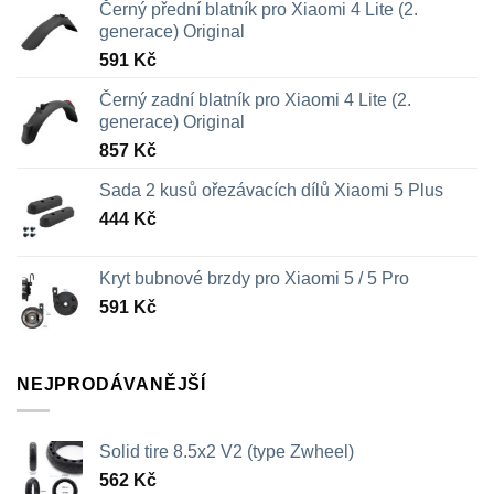
Černý přední blatník pro Xiaomi 4 Lite (2.
generace) Original
591
Kč
Černý zadní blatník pro Xiaomi 4 Lite (2.
generace) Original
857
Kč
Sada 2 kusů ořezávacích dílů Xiaomi 5 Plus
444
Kč
Kryt bubnové brzdy pro Xiaomi 5 / 5 Pro
591
Kč
NEJPRODÁVANĚJŠÍ
Solid tire 8.5x2 V2 (type Zwheel)
562
Kč