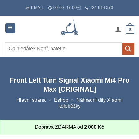
Skip
EMAIL
09:00 -17:00
721 814 370
to
content
0
Hledat:
Front Left Turn Signal Xiaomi Mi4 Pro
Max [ORIGINAL]
Hlavní strana
»
Eshop
»
Náhradní díly Xiaomi
koloběžky
Doprava ZDARMA od
2 000
Kč