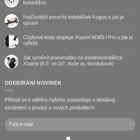
textu
koloběžce
s
názvem
Žádné
Baterie
komentáře
Nejčastější poruchy koloběžek Kugoo a jak je
koloběžky
u
–
textu
opravit
kdy
s
vyměnit
názvem
Žádné
a
Jak
komentáře
Chybové kódy displeje Xiaomi M365 / Pro a jak je
jak
vyměnit
u
prodloužit
brzdové
textu
vyřešit
životnost
destičky
s
a
názvem
Žádné
kotouč
Nejčastější
komentáře
Jak vyměnit pneumatiku na elektrokoloběžce
na
poruchy
u
koloběžce
koloběžek
textu
Xiaomi (8.5″ vs 10″, duše vs. bezdušové)
Kugoo
s
a
názvem
Žádné
jak
Chybové
komentáře
je
kódy
u
opravit
displeje
textu
ODEBÍRÁNÍ NOVINEK
Xiaomi
s
M365
názvem
/
Jak
Pro
vyměnit
Přihlaš se k odběru našeho zpravodaje a dostávej
a
pneumatiku
jak
na
oznámení o prodeji a nových produktech.
je
elektrokoloběžce
vyřešit
Xiaomi
(8.5″
vs
10″,
duše
vs.
bezdušové)