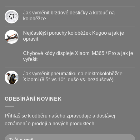
Žádné
komentáře
Jak vyměnit brzdové destičky a kotouč na
u
textu
koloběžce
s
názvem
Žádné
Baterie
komentáře
Nejčastější poruchy koloběžek Kugoo a jak je
koloběžky
u
–
textu
opravit
kdy
s
vyměnit
názvem
Žádné
a
Jak
komentáře
Chybové kódy displeje Xiaomi M365 / Pro a jak je
jak
vyměnit
u
prodloužit
brzdové
textu
vyřešit
životnost
destičky
s
a
názvem
Žádné
kotouč
Nejčastější
komentáře
Jak vyměnit pneumatiku na elektrokoloběžce
na
poruchy
u
koloběžce
koloběžek
textu
Xiaomi (8.5″ vs 10″, duše vs. bezdušové)
Kugoo
s
a
názvem
Žádné
jak
Chybové
komentáře
je
kódy
u
opravit
displeje
textu
ODEBÍRÁNÍ NOVINEK
Xiaomi
s
M365
názvem
/
Jak
Pro
vyměnit
Přihlaš se k odběru našeho zpravodaje a dostávej
a
pneumatiku
jak
na
oznámení o prodeji a nových produktech.
je
elektrokoloběžce
vyřešit
Xiaomi
(8.5″
vs