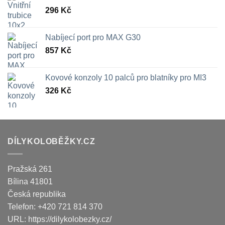
296
Kč
Nabíjecí port pro MAX G30
857
Kč
Kovové konzoly 10 palců pro blatníky pro MI3
326
Kč
DÍLYKOLOBĚŽKY.CZ
Pražská 261
Bílina
41801
Česká republika
Telefon:
+420 721 814 370
URL:
https://dilykolobezky.cz/