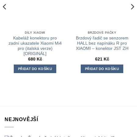
DÍLY XIAOMI
BRZDOVÉ PÁČKY
Kabeláž konektoru pro
Brzdový řadič se senzorem
zadní ukazatele Xiaomi Mi4
HALL bez napínáku R pro
pro (italská verze)
XIAOMI – konektor JST ZH
[ORIGINÁL]
680
Kč
621
Kč
PŘIDAT DO KOŠÍKU
PŘIDAT DO KOŠÍKU
NEJNOVĚJŠÍ