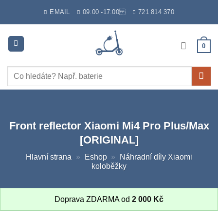
Skip
EMAIL
09:00 -17:00
721 814 370
to
content
0
Hledat:
Front reflector Xiaomi Mi4 Pro Plus/Max
[ORIGINAL]
Hlavní strana
»
Eshop
»
Náhradní díly Xiaomi
koloběžky
Doprava ZDARMA od
2 000
Kč