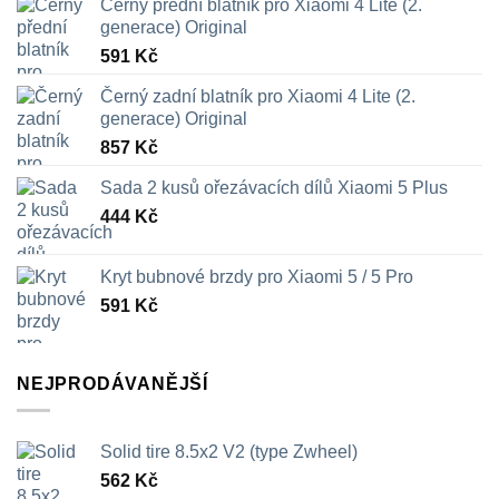
Černý přední blatník pro Xiaomi 4 Lite (2.
generace) Original
591
Kč
Černý zadní blatník pro Xiaomi 4 Lite (2.
generace) Original
857
Kč
Sada 2 kusů ořezávacích dílů Xiaomi 5 Plus
444
Kč
Kryt bubnové brzdy pro Xiaomi 5 / 5 Pro
591
Kč
NEJPRODÁVANĚJŠÍ
Solid tire 8.5x2 V2 (type Zwheel)
562
Kč