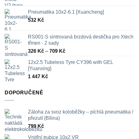
Pneumatika 10x2-6.1 [Xuancheng]
532
Kč
RS001-S sintrovaná brzdová destička pro Xtech
třmen - 2 sady
Rozpětí
326
Kč
–
709
Kč
cen:
12x2.5 Tubeless Tyre CY396 with GEL
326 Kč
[Yuanxing]
až
1 447
Kč
709 Kč
DOPORUČENÉ
Záloha za svoz koloběžky – píchlá pneumatika /
přezutí (Bílina)
799
Kč
Vnitřní trubice 10x2 VR