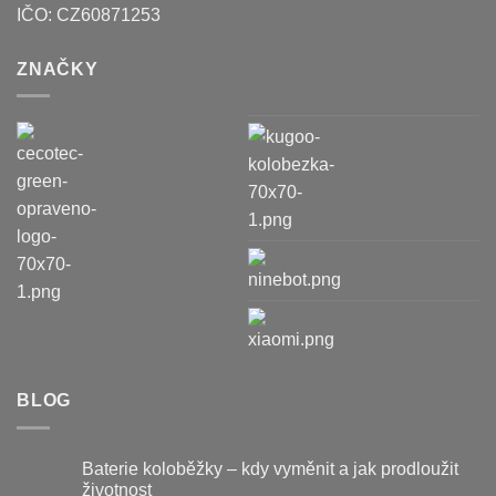
IČO:
CZ60871253
ZNAČKY
BLOG
Baterie koloběžky – kdy vyměnit a jak prodloužit
životnost