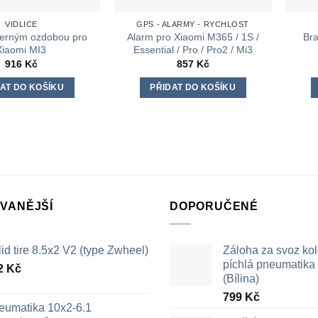
VIDLICE
GPS - ALARMY - RYCHLOST
 černým ozdobou pro
Alarm pro Xiaomi M365 / 1S /
Bra
Xiaomi MI3
Essential / Pro / Pro2 / Mi3
916
Kč
857
Kč
AT DO KOŠÍKU
PŘIDAT DO KOŠÍKU
VANĚJŠÍ
DOPORUČENÉ
id tire 8.5x2 V2 (type Zwheel)
Záloha za svoz ko
píchlá pneumatika /
2
Kč
(Bílina)
799
Kč
eumatika 10x2-6.1