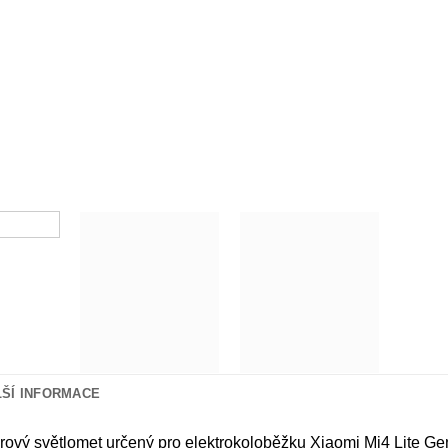
LŠÍ INFORMACE
ový světlomet určený pro elektrokoloběžku Xiaomi Mi4 Lite Gen2