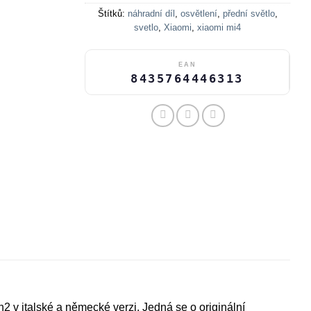
Štítků:
náhradní díl
,
osvětlení
,
přední světlo
,
svetlo
,
Xiaomi
,
xiaomi mi4
EAN
8435764446313
 v italské a německé verzi. Jedná se o originální