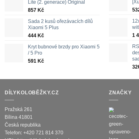
[X
Lite (2. generace) Original
53
857
Kč
12
Sada 2 kusů ořezávacích dílů
wi
Xiaomi 5 Plus
1 
444
Kč
RS
Kryt bubnové brzdy pro Xiaomi 5
des
/ 5 Pro
sa
591
Kč
32
DÍLYKOLOBĚŽKY.CZ
ZNAČKY
Pražská 261
Bílina
41801
Česká republika
Telefon:
+420 721 814 370