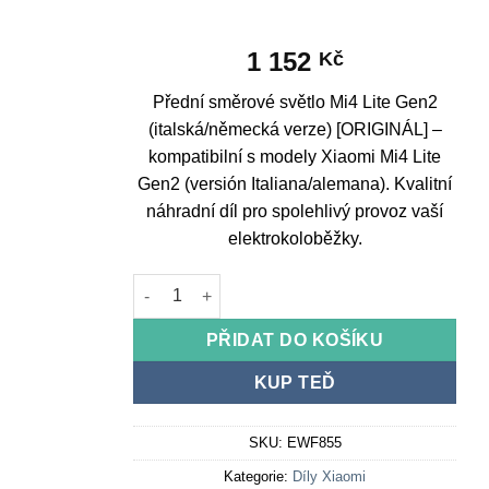
1 152
Kč
Přední směrové světlo Mi4 Lite Gen2
(italská/německá verze) [ORIGINÁL] –
kompatibilní s modely Xiaomi Mi4 Lite
Gen2 (versión Italiana/alemana). Kvalitní
náhradní díl pro spolehlivý provoz vaší
elektrokoloběžky.
Front turn signal Mi4 Lite Gen2 (Italian/Germa
PŘIDAT DO KOŠÍKU
KUP TEĎ
SKU:
EWF855
Kategorie:
Díly Xiaomi