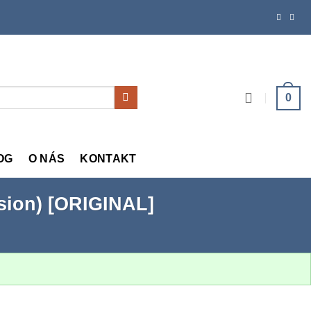
0
OG
O NÁS
KONTAKT
rsion) [ORIGINAL]