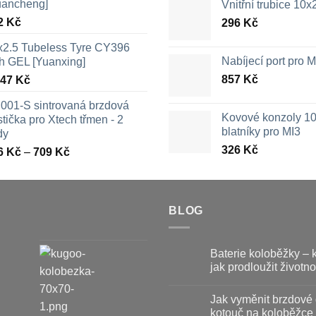
uancheng]
Vnitřní trubice 10
2
Kč
296
Kč
x2.5 Tubeless Tyre CY396
Nabíjecí port pro
th GEL [Yuanxing]
857
Kč
447
Kč
001-S sintrovaná brzdová
Kovové konzoly 10
tička pro Xtech třmen - 2
blatníky pro MI3
dy
326
Kč
Rozpětí
6
Kč
–
709
Kč
cen:
326 Kč
až
709 Kč
BLOG
Baterie koloběžky – 
jak prodloužit životno
Žádné
komentáře
Jak vyměnit brzdové 
u
textu
kotouč na koloběžce