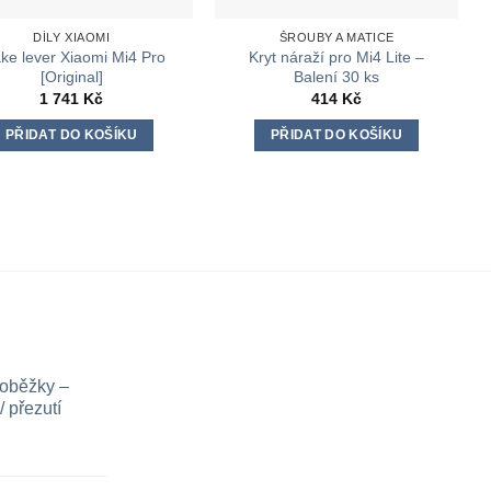
DÍLY XIAOMI
ŠROUBY A MATICE
ke lever Xiaomi Mi4 Pro
Kryt náraží pro Mi4 Lite –
[Original]
Balení 30 ks
1 741
Kč
414
Kč
PŘIDAT DO KOŠÍKU
PŘIDAT DO KOŠÍKU
loběžky –
 přezutí