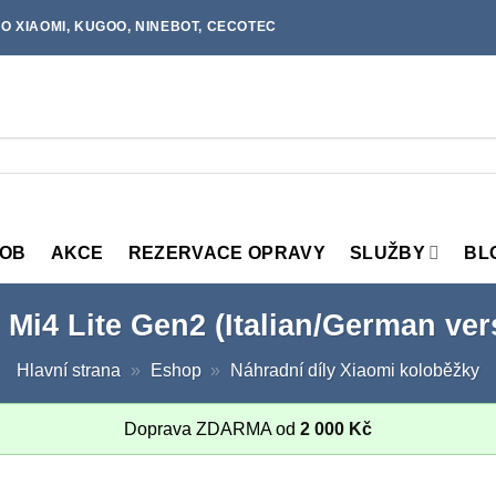
O XIAOMI, KUGOO, NINEBOT, CECOTEC
MOB
AKCE
REZERVACE OPRAVY
SLUŽBY
BL
l Mi4 Lite Gen2 (Italian/German ve
Hlavní strana
»
Eshop
»
Náhradní díly Xiaomi koloběžky
Doprava ZDARMA od
2 000
Kč