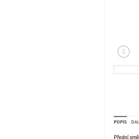
POPIS
DA
Přední směr