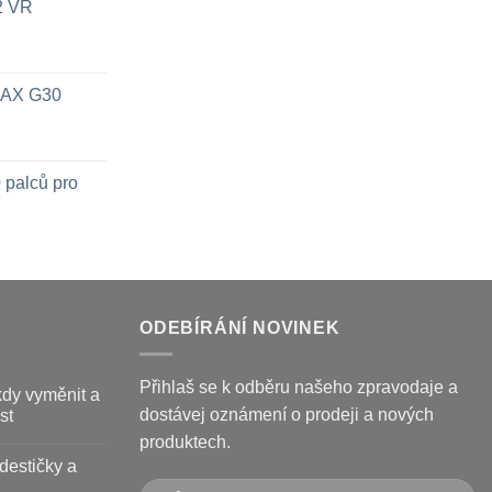
x2 VR
 MAX G30
 palců pro
ODEBÍRÁNÍ NOVINEK
Přihlaš se k odběru našeho zpravodaje a
kdy vyměnit a
dostávej oznámení o prodeji a nových
st
produktech.
destičky a