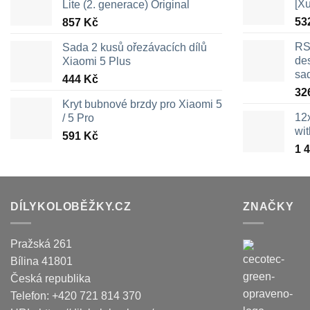
[X
Lite (2. generace) Original
53
857
Kč
RS
Sada 2 kusů ořezávacích dílů
des
Xiaomi 5 Plus
sa
444
Kč
32
Kryt bubnové brzdy pro Xiaomi 5
12
/ 5 Pro
wi
591
Kč
1 
DÍLYKOLOBĚŽKY.CZ
ZNAČKY
Pražská 261
Bílina
41801
Česká republika
Telefon:
+420 721 814 370