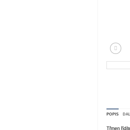
POPIS
DA
Třmen řídít