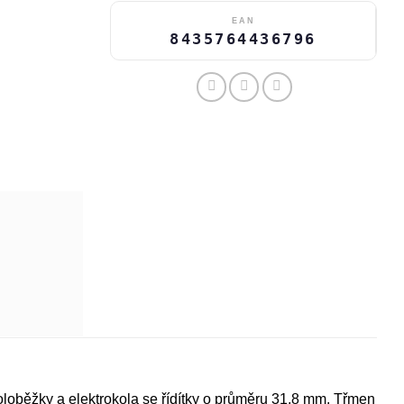
EAN
8435764436796
loběžky a elektrokola se řídítky o průměru 31,8 mm. Třmen