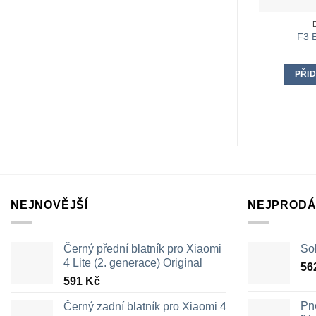
F3 E
PŘID
NEJNOVĚJŠÍ
NEJPRODÁ
Černý přední blatník pro Xiaomi
Sol
4 Lite (2. generace) Original
56
591
Kč
Pn
Černý zadní blatník pro Xiaomi 4