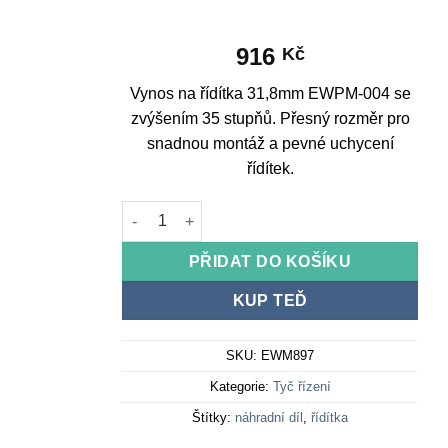
916
Kč
Vynos na řídítka 31,8mm EWPM-004 se
zvýšením 35 stupňů. Přesný rozměr pro
snadnou montáž a pevné uchycení
řídítek.
Stem for 31.8mm handlebars EWPM-004 with 35 
PŘIDAT DO KOŠÍKU
KUP TEĎ
SKU:
EWM897
Kategorie:
Tyč řízení
Štítky:
náhradní díl
,
řídítka