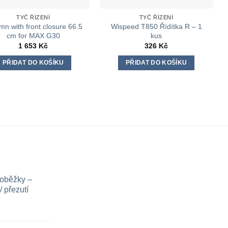
TYČ ŘÍZENÍ
TYČ ŘÍZENÍ
mn with front closure 66.5
Wispeed T850 Řídítka R – 1
cm for MAX G30
kus
1 653
Kč
326
Kč
PŘIDAT DO KOŠÍKU
PŘIDAT DO KOŠÍKU
loběžky –
 přezutí