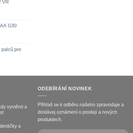
x2 VR
 MAX G30
 palců pro
ODEBÍRÁNÍ NOVINEK
Přihlaš se k odběru našeho zpravodaje a
kdy vyměnit a
dostávej oznámení o prodeji a nových
st
produktech.
destičky a