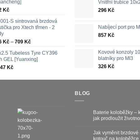
uancheng]
Vnitřní trubice 10
2
Kč
296
Kč
001-S sintrovaná brzdová
Nabíjecí port pro
tička pro Xtech třmen - 2
dy
857
Kč
Rozpětí
6
Kč
–
709
Kč
cen:
Kovové konzoly 10
x2.5 Tubeless Tyre CY396
326 Kč
blatníky pro MI3
th GEL [Yuanxing]
až
326
Kč
447
Kč
709 Kč
BLOG
Baterie koloběžky – 
jak prodloužit životno
Žádné
komentáře
Jak vyměnit brzdové 
u
textu
kotouč na koloběžce