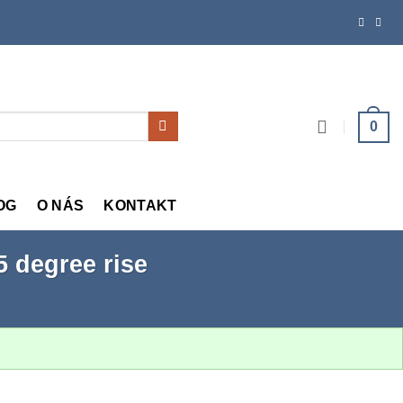
0
OG
O NÁS
KONTAKT
 degree rise