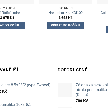
DÍLY XIAOMI
TYČ ŘÍZENÍ
Colu
 Řídící stojan
Handlebar Niu KQi100
3 975
Kč
1 653
Kč
AT DO KOŠÍKU
PŘIDAT DO KOŠÍKU
VANĚJŠÍ
DOPORUČENÉ
id tire 8.5x2 V2 (type Zwheel)
Záloha za svoz ko
píchlá pneumatika /
2
Kč
(Bílina)
799
Kč
eumatika 10x2-6.1