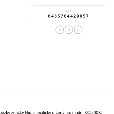
EAN
8435764429057
loběžky značky Niu, specificky určený pro model KQi300X.