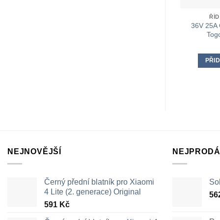
ŘÍD
36V 25A 
Togo
PŘID
NEJNOVĚJŠÍ
NEJPRODÁ
Černý přední blatník pro Xiaomi
Sol
4 Lite (2. generace) Original
56
591
Kč