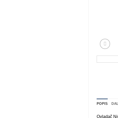
POPIS
DA
Ovladač Niu