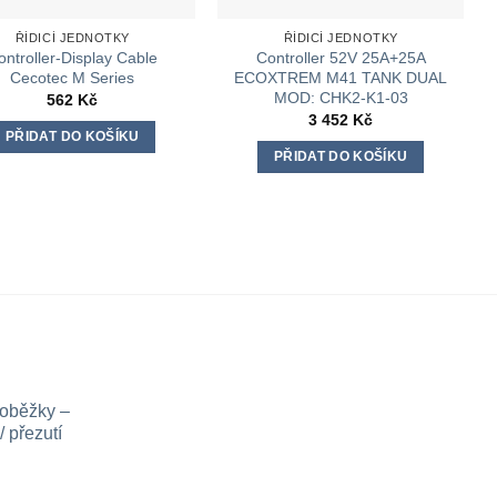
ŘÍDICÍ JEDNOTKY
ŘÍDICÍ JEDNOTKY
ontroller-Display Cable
Controller 52V 25A+25A
Cecotec M Series
ECOXTREM M41 TANK DUAL
MOD: CHK2-K1-03
562
Kč
3 452
Kč
PŘIDAT DO KOŠÍKU
PŘIDAT DO KOŠÍKU
loběžky –
 přezutí