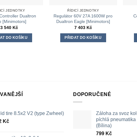
ICÍ JEDNOTKY
ŘÍDICÍ JEDNOTKY
Controller Dualtron
Regulátor 60V 27A 1600W pro
C
 [Minimotors]
Dualtron Eagle [Minimotors]
3 540
Kč
7 403
Kč
AT DO KOŠÍKU
PŘIDAT DO KOŠÍKU
VANĚJŠÍ
DOPORUČENÉ
id tire 8.5x2 V2 (type Zwheel)
Záloha za svoz ko
píchlá pneumatika /
2
Kč
(Bílina)
799
Kč