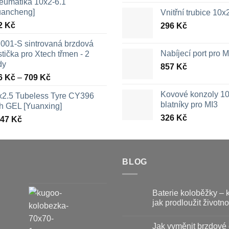
eumatika 10x2-6.1
uancheng]
Vnitřní trubice 10
2
Kč
296
Kč
001-S sintrovaná brzdová
Nabíjecí port pro
tička pro Xtech třmen - 2
dy
857
Kč
Rozpětí
6
Kč
–
709
Kč
cen:
Kovové konzoly 10
x2.5 Tubeless Tyre CY396
326 Kč
blatníky pro MI3
th GEL [Yuanxing]
až
326
Kč
447
Kč
709 Kč
BLOG
Baterie koloběžky – 
jak prodloužit životno
Žádné
komentáře
Jak vyměnit brzdové 
u