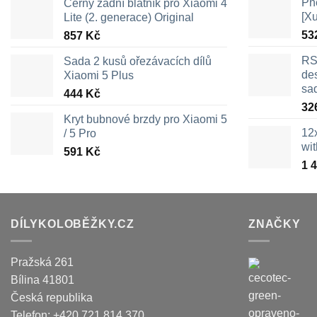
Pn
Černý zadní blatník pro Xiaomi 4
[X
Lite (2. generace) Original
53
857
Kč
RS
Sada 2 kusů ořezávacích dílů
des
Xiaomi 5 Plus
sa
444
Kč
32
Kryt bubnové brzdy pro Xiaomi 5
12
/ 5 Pro
wi
591
Kč
1 
DÍLYKOLOBĚŽKY.CZ
ZNAČKY
Pražská 261
Bílina
41801
Česká republika
Telefon:
+420 721 814 370