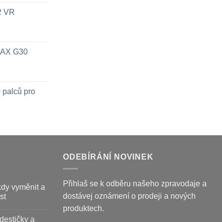
x2 VR
 MAX G30
 palců pro
ODEBÍRÁNÍ NOVINEK
Přihlaš se k odběru našeho zpravodaje a
kdy vyměnit a
dostávej oznámení o prodeji a nových
st
produktech.
destičky a