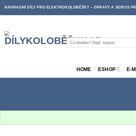
Skip
NÁHRADNÍ DÍLY PRO ELEKTROKOLOBĚŽKY – OPRAVY A SERVIS PR
to
content
Hledat:
HOME
ESHOP
E-