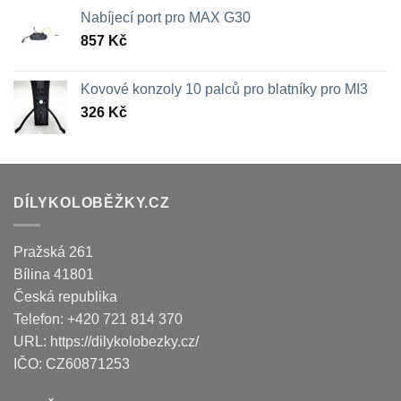
Nabíjecí port pro MAX G30
857
Kč
Kovové konzoly 10 palců pro blatníky pro MI3
326
Kč
DÍLYKOLOBĚŽKY.CZ
Pražská 261
Bílina
41801
Česká republika
Telefon:
+420 721 814 370
URL:
https://dilykolobezky.cz/
IČO:
CZ60871253