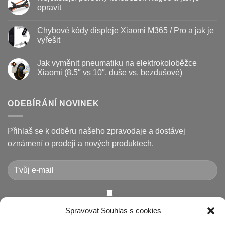
–
textu
opravit
kdy
s
vyměnit
názvem
Žádné
a
Jak
komentáře
Chybové kódy displeje Xiaomi M365 / Pro a jak je
jak
vyměnit
u
prodloužit
brzdové
textu
vyřešit
životnost
destičky
s
a
názvem
Žádné
kotouč
Nejčastější
komentáře
Jak vyměnit pneumatiku na elektrokoloběžce
na
poruchy
u
koloběžce
koloběžek
textu
Xiaomi (8.5″ vs 10″, duše vs. bezdušové)
Kugoo
s
a
názvem
Žádné
jak
Chybové
komentáře
je
kódy
u
opravit
displeje
textu
ODEBÍRÁNÍ NOVINEK
Xiaomi
s
M365
názvem
/
Jak
Pro
vyměnit
Přihlaš se k odběru našeho zpravodaje a dostávej
a
pneumatiku
jak
na
oznámení o prodeji a nových produktech.
je
elektrokoloběžce
vyřešit
Xiaomi
(8.5″
vs
10″,
duše
vs.
bezdušové)
Chcete-li odeslat tento formulář, musíte přijmout naše
Spravovat Souhlas s cookies
Prohlášení o ochraně osobních údajů