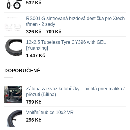
532
Kč
RS001-S sintrovaná brzdová destička pro Xtech
třmen - 2 sady
Rozpětí
326
Kč
–
709
Kč
cen:
12x2.5 Tubeless Tyre CY396 with GEL
326 Kč
[Yuanxing]
až
1 447
Kč
709 Kč
DOPORUČENÉ
Záloha za svoz koloběžky – píchlá pneumatika /
přezutí (Bílina)
799
Kč
Vnitřní trubice 10x2 VR
296
Kč