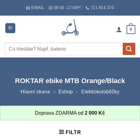
Skip
EMAIL
09:00 -17:00
721 814 370
to
content
0
Hledat:
ROKTAR ebike MTB Orange/Black
Hlavní strana
»
Eshop
»
Elektrokoloběžky
Doprava ZDARMA od
2 000
Kč
FILTR