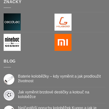
ZNAČKY
BLOG
Baterie koloběžky – kdy vyměnit a jak prodloužit
životnost
Žádné
komentáře
Jak vyměnit brzdové destičky a kotouč na
u
textu
koloběžce
s
názvem
Žádné
Baterie
komentáře
Nejčastější poruchy koloběžek Kugoo a jak je
koloběžky
u