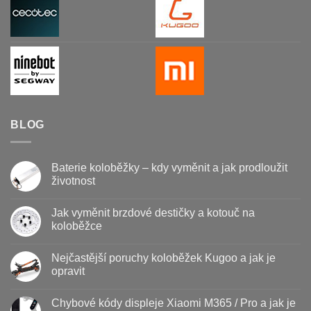
BLOG
Baterie koloběžky – kdy vyměnit a jak prodloužit
životnost
Žádné
komentáře
Jak vyměnit brzdové destičky a kotouč na
u
textu
koloběžce
s
názvem
Žádné
Baterie
komentáře
Nejčastější poruchy koloběžek Kugoo a jak je
koloběžky
u
–
textu
opravit
kdy
s
vyměnit
názvem
Žádné
a
Jak
komentáře
Chybové kódy displeje Xiaomi M365 / Pro a jak je
jak
vyměnit
u