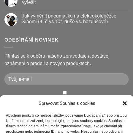
prodloužit
brzdové
textu
vyřešit
životnost
destičky
s
a
názvem
Žádné
kotouč
Nejčastější
komentáře
Jak vyměnit pneumatiku na elektrokoloběžce
na
poruchy
u
koloběžce
koloběžek
textu
Xiaomi (8.5″ vs 10″, duše vs. bezdušové)
Kugoo
s
a
názvem
Žádné
jak
Chybové
komentáře
je
kódy
u
opravit
displeje
textu
ODEBÍRÁNÍ NOVINEK
Xiaomi
s
M365
názvem
/
Jak
Pro
vyměnit
Přihlaš se k odběru našeho zpravodaje a dostávej
a
pneumatiku
jak
na
oznámení o prodeji a nových produktech.
je
elektrokoloběžce
vyřešit
Xiaomi
(8.5″
vs
10″,
duše
vs.
bezdušové)
Chcete-li odeslat tento formulář, musíte přijmout naše
Spravovat Souhlas s cookies
Prohlášení o ochraně osobních údajů
Abychom poskytli co nejlepší služby, používáme k ukládání a/nebo přístupu
k informacím o zařízení, technologie jako jsou soubory cookies. Souhlas s
těmito technologiemi nám umožní zpracovávat údaje, jako je chování při
procházení nebo jedinečná ID na tomto webu. Nesouhlas nebo odvolání