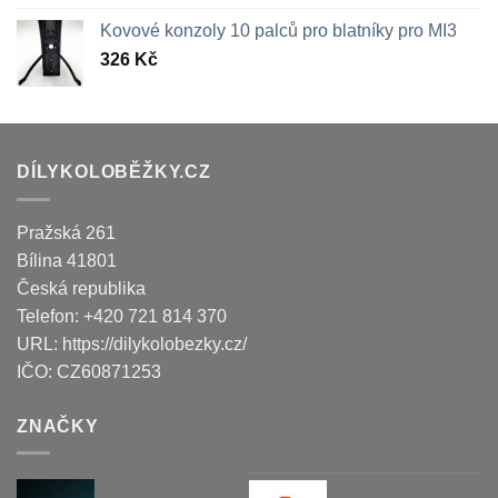
Kovové konzoly 10 palců pro blatníky pro MI3
326
Kč
DÍLYKOLOBĚŽKY.CZ
Pražská 261
Bílina
41801
Česká republika
Telefon:
+420 721 814 370
URL:
https://dilykolobezky.cz/
IČO:
CZ60871253
ZNAČKY