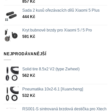
857
Kč
Sada 2 kusů ořezávacích dílů Xiaomi 5 Plus
444
Kč
Kryt bubnové brzdy pro Xiaomi 5 / 5 Pro
591
Kč
NEJPRODÁVANĚJŠÍ
Solid tire 8.5x2 V2 (type Zwheel)
562
Kč
Pneumatika 10x2-6.1 [Xuancheng]
532
Kč
RS001-S sintrovaná brzdová destička pro Xtech