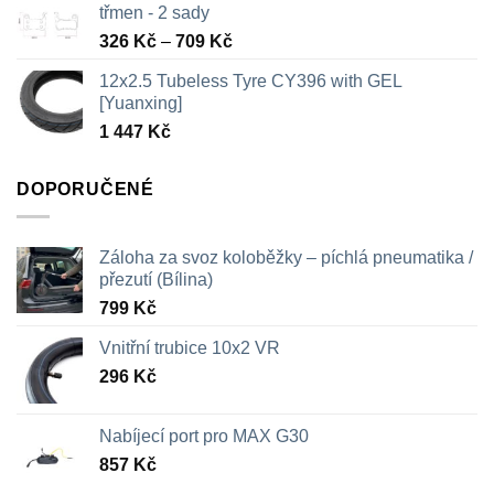
třmen - 2 sady
Rozpětí
326
Kč
–
709
Kč
cen:
12x2.5 Tubeless Tyre CY396 with GEL
326 Kč
[Yuanxing]
až
1 447
Kč
709 Kč
DOPORUČENÉ
Záloha za svoz koloběžky – píchlá pneumatika /
přezutí (Bílina)
799
Kč
Vnitřní trubice 10x2 VR
296
Kč
Nabíjecí port pro MAX G30
857
Kč