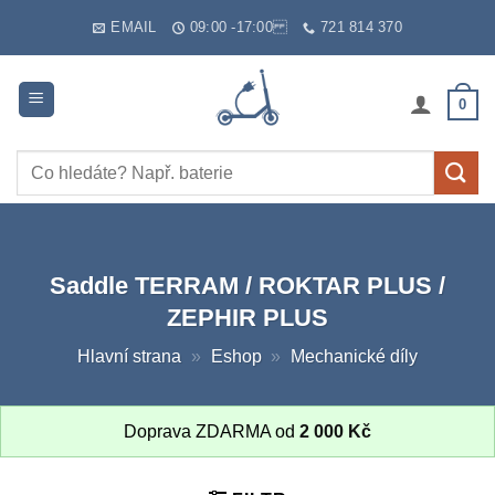
Skip
EMAIL
09:00 -17:00
721 814 370
to
content
0
Hledat:
Saddle TERRAM / ROKTAR PLUS /
ZEPHIR PLUS
Hlavní strana
»
Eshop
»
Mechanické díly
Doprava ZDARMA od
2 000
Kč