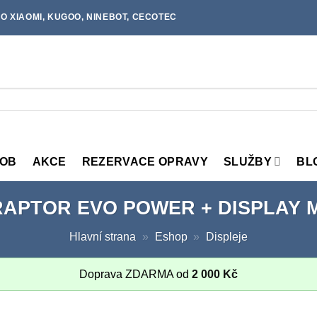
O XIAOMI, KUGOO, NINEBOT, CECOTEC
MOB
AKCE
REZERVACE OPRAVY
SLUŽBY
BL
RAPTOR EVO POWER + DISPLAY 
Hlavní strana
»
Eshop
»
Displeje
Doprava ZDARMA od
2 000
Kč