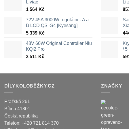
Liviae
Lit
1 564
Kč
85
72V 45A 3000W regulátor - A a
Sa
B LCD QS -S4 [Kyesang]
Xi
5 339
Kč
44
48V 60W Original Controller Niu
Kr
KQi2 Pro
/ 5
3 511
Kč
59
DÍLYKOLOBĚŽKY.CZ
ZNAČKY
Pražská 261
Bílina
41801
Česká republika
Telefon:
+420 721 814 370