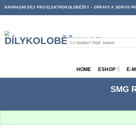
Skip
NÁHRADNÍ DÍLY PRO ELEKTROKOLOBĚŽKY – OPRAVY A SERVIS PR
to
content
Hledat:
HOME
ESHOP
E-
SMG 