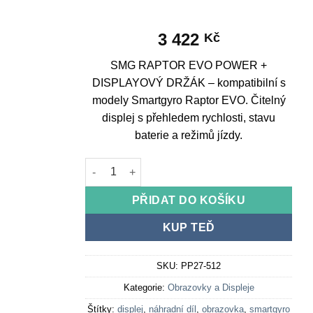
3 422
Kč
SMG RAPTOR EVO POWER +
DISPLAYOVÝ DRŽÁK – kompatibilní s
modely Smartgyro Raptor EVO. Čitelný
displej s přehledem rychlosti, stavu
baterie a režimů jízdy.
SMG RAPTOR EVO POWER + DISPLAY MOUNT m
PŘIDAT DO KOŠÍKU
KUP TEĎ
SKU:
PP27-512
Kategorie:
Obrazovky a Displeje
Štítky:
displej
,
náhradní díl
,
obrazovka
,
smartgyro