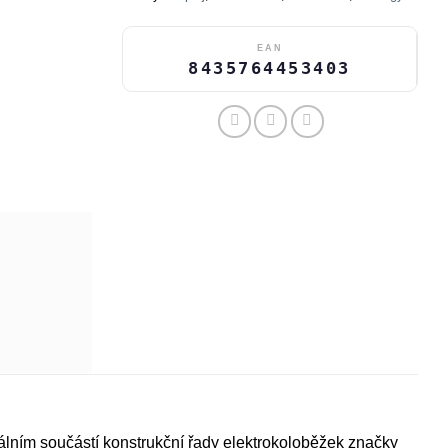
EAN
8435764453403
 součástí konstrukční řady elektrokoloběžek značky