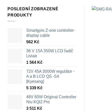
POSLEDNÍ ZOBRAZENÉ
PRODUKTY
Smartgyro Z-one controller-
display cable
562
Kč
36 V 15A 350W LCD řadič
Liviae
1 564
Kč
72V 45A 3000W regulátor -
A a B LCD QS -S4
[Kyesang]
5 339
Kč
48V 60W Original Controller
Niu KQi2 Pro
3 511
Kč