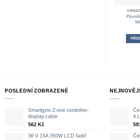
OBRAZ
Původn
Wi
PŘID
POSLEDNÍ ZOBRAZENÉ
NEJNOVĚJ
Smartgyro Z-one controller-
Čer
display cable
4 L
562
Kč
59
36 V 15A 350W LCD řadič
Čer