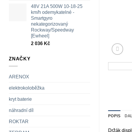
48V 21A 500W 10-18-25
km/h odemykatelné -
Smartgyro
nekategorizovaný
Rockway/Speedway
[Ewheel]
2 036
Kč
ZNAČKY
ARENOX
elektrokoloběžka
kryt baterie
náhradní díl
POPIS
DA
ROKTAR
Držák disp