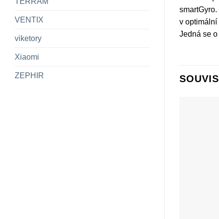
TERRAM
smartGyro. 
VENTIX
v optimální
Jedná se o 
viketory
Xiaomi
ZEPHIR
SOUVIS