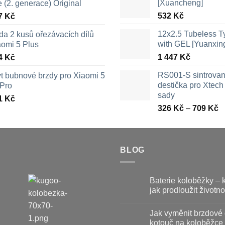
[Xuancheng]
e (2. generace) Original
532
Kč
7
Kč
12x2.5 Tubeless 
da 2 kusů ořezávacích dílů
with GEL [Yuanxin
aomi 5 Plus
1 447
Kč
4
Kč
RS001-S sintrova
yt bubnové brzdy pro Xiaomi 5
destička pro Xtech 
 Pro
sady
1
Kč
R
326
Kč
–
709
Kč
c
3
a
BLOG
7
Baterie koloběžky – 
jak prodloužit životno
Žádné
komentáře
Jak vyměnit brzdové 
u
textu
kotouč na koloběžce