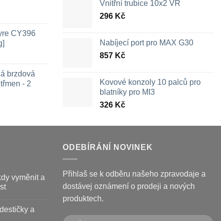
Vnitřní trubice 10x2 VR
296
Kč
Tyre CY396
Nabíjecí port pro MAX G30
g]
857
Kč
ná brzdová
Kovové konzoly 10 palců pro
třmen - 2
blatníky pro MI3
326
Kč
ozpětí
en:
26 Kč
ž
09 Kč
ODEBÍRÁNÍ NOVINEK
Přihlaš se k odběru našeho zpravodaje a
kdy vyměnit a
dostávej oznámení o prodeji a nových
st
produktech.
destičky a