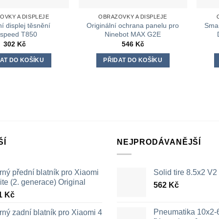
OVKY A DISPLEJE
OBRAZOVKY A DISPLEJE
í displej těsnění
Originální ochrana panelu pro
Smar
speed T850
Ninebot MAX G2E
302
Kč
546
Kč
AT DO KOŠÍKU
PŘIDAT DO KOŠÍKU
ŠÍ
NEJPRODÁVANĚJŠÍ
ný přední blatník pro Xiaomi
Solid tire 8.5x2 V2
ite (2. generace) Original
562
Kč
1
Kč
Pneumatika 10x2-
ný zadní blatník pro Xiaomi 4