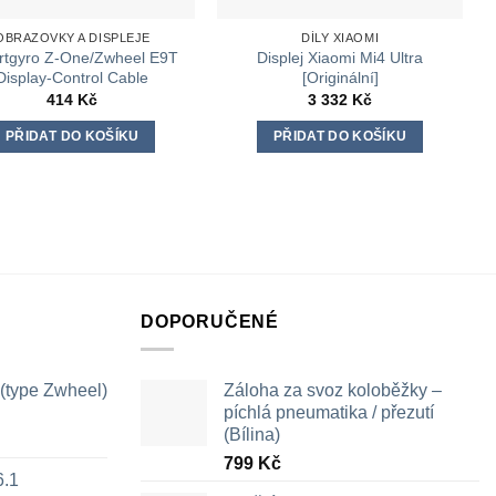
OBRAZOVKY A DISPLEJE
DÍLY XIAOMI
tgyro Z-One/Zwheel E9T
Displej Xiaomi Mi4 Ultra
Display-Control Cable
[Originální]
414
Kč
3 332
Kč
PŘIDAT DO KOŠÍKU
PŘIDAT DO KOŠÍKU
DOPORUČENÉ
 (type Zwheel)
Záloha za svoz koloběžky –
píchlá pneumatika / přezutí
(Bílina)
799
Kč
6.1