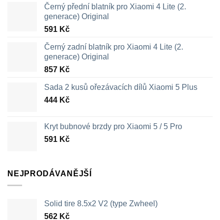
produktu
Černý přední blatník pro Xiaomi 4 Lite (2.
generace) Original
591
Kč
Černý zadní blatník pro Xiaomi 4 Lite (2.
generace) Original
857
Kč
Sada 2 kusů ořezávacích dílů Xiaomi 5 Plus
444
Kč
Kryt bubnové brzdy pro Xiaomi 5 / 5 Pro
591
Kč
NEJPRODÁVANĚJŠÍ
Solid tire 8.5x2 V2 (type Zwheel)
562
Kč