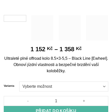
Rozpětí
1 152
–
1 358
Kč
Kč
cen:
Ultraleté plné offroad kolo 8.5×3-5,5 – Black Line [Ewheel].
1
Obnoví jízdní vlastnosti a bezpečné brzdění vaší
152 Kč
koloběžky.
až
1
VYČISTIT
358 Kč
Varianta
Ultralight Solid Offroad Wheel 8.5x3-5,5 - Black Line [Ewheel] 
PŘIDAT DO KOŠÍKU