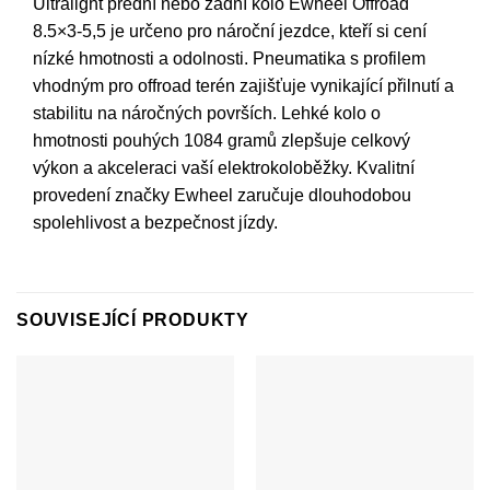
Ultralight přední nebo zadní kolo Ewheel Offroad
8.5×3-5,5 je určeno pro nároční jezdce, kteří si cení
nízké hmotnosti a odolnosti. Pneumatika s profilem
vhodným pro offroad terén zajišťuje vynikající přilnutí a
stabilitu na náročných površích. Lehké kolo o
hmotnosti pouhých 1084 gramů zlepšuje celkový
výkon a akceleraci vaší elektrokoloběžky. Kvalitní
provedení značky Ewheel zaručuje dlouhodobou
spolehlivost a bezpečnost jízdy.
SOUVISEJÍCÍ PRODUKTY