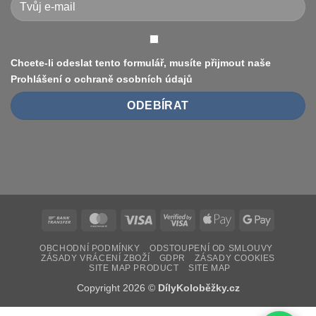
vs
10″,
duše
vs.
bezdušové)
Chcete-li odeslat tento formulář, musíte přijmout naše
Prohlášení o ochraně osobních údajů
Bank
MasterCard
Visa
Visa
Apple
Google
Transfer
2
Pay
Pay
OBCHODNÍ PODMÍNKY
ODSTOUPENÍ OD SMLOUVY
ZÁSADY VRÁCENÍ ZBOŽÍ
GDPR
ZÁSADY COOKIES
SITE MAP PRODUCT
SITE MAP
Copyright 2026 ©
DílyKoloběžky.cz