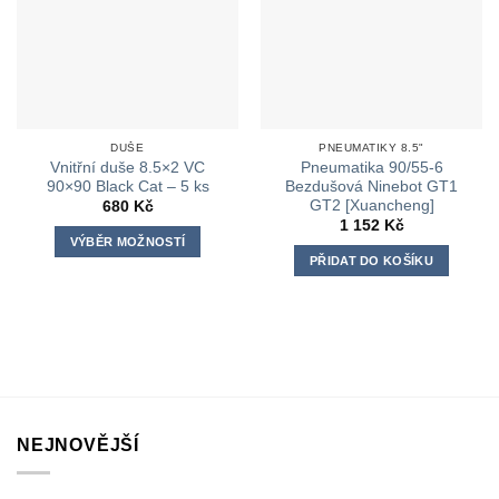
DUŠE
PNEUMATIKY 8.5"
Vnitřní duše 8.5×2 VC
Pneumatika 90/55-6
90×90 Black Cat – 5 ks
Bezdušová Ninebot GT1
GT2 [Xuancheng]
680
Kč
1 152
Kč
VÝBĚR MOŽNOSTÍ
PŘIDAT DO KOŠÍKU
Tento
produkt
má
více
variant.
Možnosti
lze
vybrat
NEJNOVĚJŠÍ
na
stránce