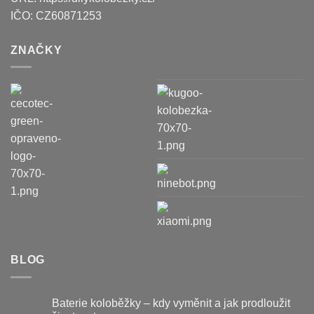
IČO:
CZ60871253
ZNAČKY
BLOG
Baterie koloběžky – kdy vyměnit a jak prodloužit