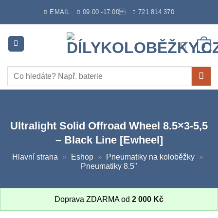
Skip
EMAIL
09:00 -17:00
721 814 370
to
content
0
Hledat:
Ultralight Solid Offroad Wheel 8.5×3-5,5
– Black Line [Ewheel]
Hlavní strana
»
Eshop
»
Pneumatiky na koloběžky
»
Pneumatiky 8.5"
Doprava ZDARMA od
2 000
Kč