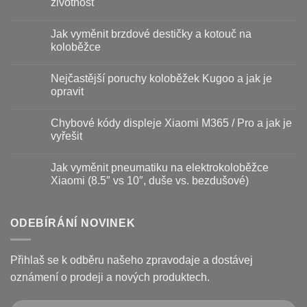
životnost
Žádné
komentáře
Jak vyměnit brzdové destičky a kotouč na
u
textu
koloběžce
s
názvem
Žádné
Baterie
komentáře
Nejčastější poruchy koloběžek Kugoo a jak je
koloběžky
u
–
textu
opravit
kdy
s
vyměnit
názvem
Žádné
a
Jak
komentáře
Chybové kódy displeje Xiaomi M365 / Pro a jak je
jak
vyměnit
u
prodloužit
brzdové
textu
vyřešit
životnost
destičky
s
a
názvem
Žádné
kotouč
Nejčastější
komentáře
Jak vyměnit pneumatiku na elektrokoloběžce
na
poruchy
u
koloběžce
koloběžek
textu
Xiaomi (8.5″ vs 10″, duše vs. bezdušové)
Kugoo
s
a
názvem
Žádné
jak
Chybové
komentáře
je
kódy
u
opravit
displeje
textu
ODEBÍRÁNÍ NOVINEK
Xiaomi
s
M365
názvem
/
Jak
Pro
vyměnit
Přihlaš se k odběru našeho zpravodaje a dostávej
a
pneumatiku
jak
na
oznámení o prodeji a nových produktech.
je
elektrokoloběžce
vyřešit
Xiaomi
(8.5″