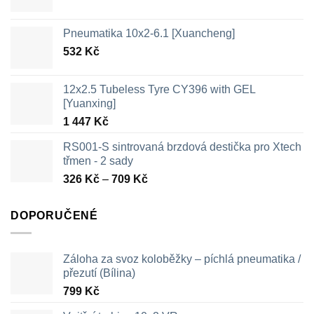
Pneumatika 10x2-6.1 [Xuancheng]
532
Kč
12x2.5 Tubeless Tyre CY396 with GEL
[Yuanxing]
1 447
Kč
RS001-S sintrovaná brzdová destička pro Xtech
třmen - 2 sady
Rozpětí
326
Kč
–
709
Kč
cen:
326 Kč
DOPORUČENÉ
až
709 Kč
Záloha za svoz koloběžky – píchlá pneumatika /
přezutí (Bílina)
799
Kč