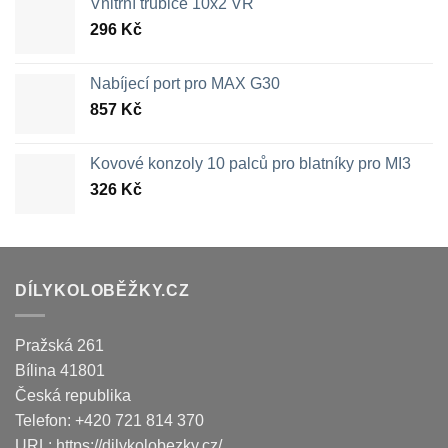
Vnitřní trubice 10x2 VR
296
Kč
Nabíjecí port pro MAX G30
857
Kč
Kovové konzoly 10 palců pro blatníky pro MI3
326
Kč
DÍLYKOLOBĚŽKY.CZ
Pražská 261
Bílina
41801
Česká republika
Telefon:
+420 721 814 370
URL:
https://dilykolobezky.cz/