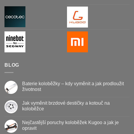
BLOG
Baterie koloběžky – kdy vyměnit a jak prodloužit
životnost
Žádné
komentáře
Jak vyměnit brzdové destičky a kotouč na
u
textu
koloběžce
s
názvem
Žádné
Baterie
komentáře
Nejčastější poruchy koloběžek Kugoo a jak je
koloběžky
u
–
textu
opravit
kdy
s
vyměnit
názvem