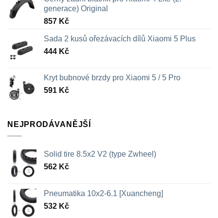
generace) Original
857
Kč
Sada 2 kusů ořezávacích dílů Xiaomi 5 Plus
444
Kč
Kryt bubnové brzdy pro Xiaomi 5 / 5 Pro
591
Kč
NEJPRODÁVANĚJŠÍ
Solid tire 8.5x2 V2 (type Zwheel)
562
Kč
Pneumatika 10x2-6.1 [Xuancheng]
532
Kč