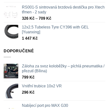
RS001-S sintrovaná brzdová destička pro Xtech
třmen - 2 sady
Rozpětí
326
Kč
–
709
Kč
cen:
12x2.5 Tubeless Tyre CY396 with GEL
326 Kč
[Yuanxing]
až
1 447
Kč
709 Kč
DOPORUČENÉ
Záloha za svoz koloběžky – píchlá pneumatika /
přezutí (Bílina)
799
Kč
Vnitřní trubice 10x2 VR
296
Kč
Nabíjecí port pro MAX G30