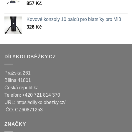
857
Kč
Kovové konzoly 10 palců pro blatníky pro MI3
326
Kč
DÍLYKOLOBĚŽKY.CZ
Pražská 261
Bílina
41801
Česká republika
Telefon:
+420 721 814 370
URL:
https://dilykolobezky.cz/
IČO:
CZ60871253
ZNAČKY