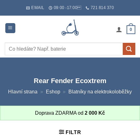
Skip
EMAIL
09:00 -17:00
721 814 370
to
content
0
Hledat:
Rear Fender Ecoxtrem
Hlavní strana
»
Eshop
»
Blatníky na elektrokoloběžky
Doprava ZDARMA od
2 000
Kč
FILTR