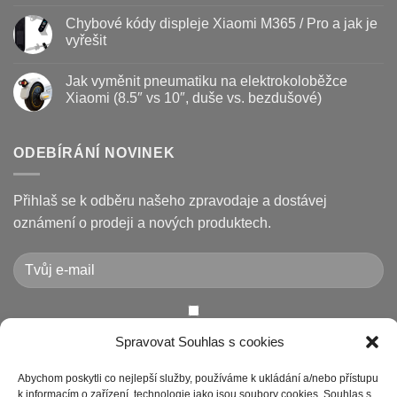
Žádné
a
Jak
komentáře
Chybové kódy displeje Xiaomi M365 / Pro a jak je
jak
vyměnit
u
prodloužit
brzdové
textu
vyřešit
životnost
destičky
s
a
názvem
Žádné
kotouč
Nejčastější
komentáře
Jak vyměnit pneumatiku na elektrokoloběžce
na
poruchy
u
koloběžce
koloběžek
textu
Xiaomi (8.5″ vs 10″, duše vs. bezdušové)
Kugoo
s
a
názvem
Žádné
jak
Chybové
komentáře
je
kódy
u
opravit
displeje
textu
ODEBÍRÁNÍ NOVINEK
Xiaomi
s
M365
názvem
/
Jak
Pro
vyměnit
Přihlaš se k odběru našeho zpravodaje a dostávej
a
pneumatiku
jak
na
oznámení o prodeji a nových produktech.
je
elektrokoloběžce
vyřešit
Xiaomi
(8.5″
vs
10″,
duše
vs.
bezdušové)
Chcete-li odeslat tento formulář, musíte přijmout naše
Spravovat Souhlas s cookies
Prohlášení o ochraně osobních údajů
Abychom poskytli co nejlepší služby, používáme k ukládání a/nebo přístupu
k informacím o zařízení, technologie jako jsou soubory cookies. Souhlas s