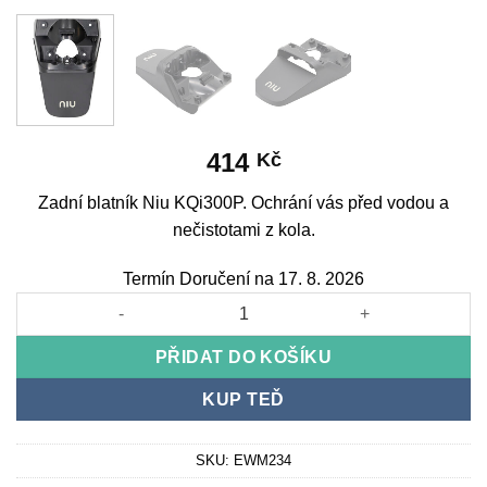
414
Kč
Zadní blatník Niu KQi300P. Ochrání vás před vodou a
nečistotami z kola.
Termín Doručení na 17. 8. 2026
Rear Fender Niu KQi300P množství
PŘIDAT DO KOŠÍKU
KUP TEĎ
SKU:
EWM234