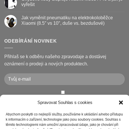
prodloužit
brzdové
textu
vyřešit
životnost
destičky
s
a
názvem
Žádné
kotouč
Nejčastější
komentáře
Jak vyměnit pneumatiku na elektrokoloběžce
na
poruchy
u
koloběžce
koloběžek
textu
Xiaomi (8.5″ vs 10″, duše vs. bezdušové)
Kugoo
s
a
názvem
Žádné
jak
Chybové
komentáře
je
kódy
u
opravit
displeje
textu
ODEBÍRÁNÍ NOVINEK
Xiaomi
s
M365
názvem
/
Jak
Pro
vyměnit
Přihlaš se k odběru našeho zpravodaje a dostávej
a
pneumatiku
jak
na
oznámení o prodeji a nových produktech.
je
elektrokoloběžce
vyřešit
Xiaomi
(8.5″
vs
10″,
duše
vs.
bezdušové)
Chcete-li odeslat tento formulář, musíte přijmout naše
Spravovat Souhlas s cookies
Prohlášení o ochraně osobních údajů
Abychom poskytli co nejlepší služby, používáme k ukládání a/nebo přístupu
k informacím o zařízení, technologie jako jsou soubory cookies. Souhlas s
těmito technologiemi nám umožní zpracovávat údaje, jako je chování při