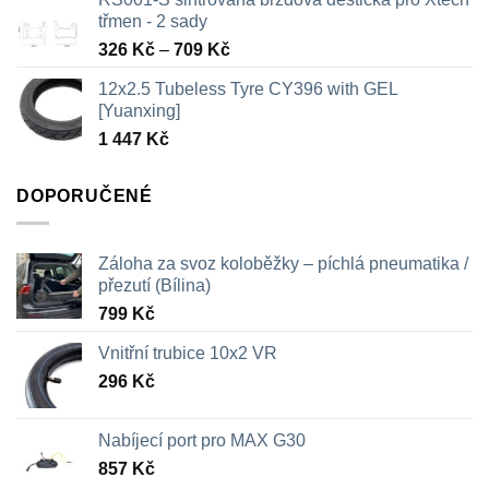
třmen - 2 sady
Rozpětí
326
Kč
–
709
Kč
cen:
12x2.5 Tubeless Tyre CY396 with GEL
326 Kč
[Yuanxing]
až
1 447
Kč
709 Kč
DOPORUČENÉ
Záloha za svoz koloběžky – píchlá pneumatika /
přezutí (Bílina)
799
Kč
Vnitřní trubice 10x2 VR
296
Kč
Nabíjecí port pro MAX G30
857
Kč