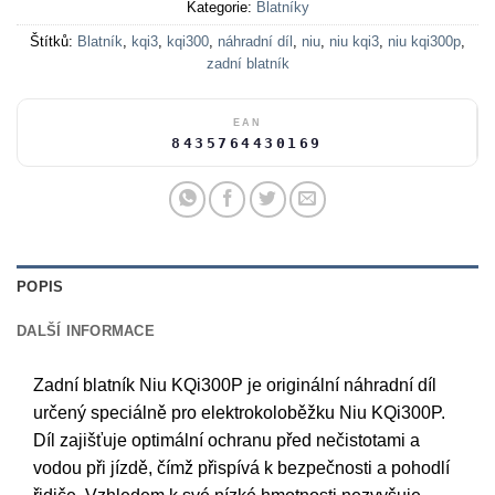
Kategorie:
Blatníky
Štítků:
Blatník
,
kqi3
,
kqi300
,
náhradní díl
,
niu
,
niu kqi3
,
niu kqi300p
,
zadní blatník
EAN
8435764430169
POPIS
DALŠÍ INFORMACE
Zadní blatník Niu KQi300P je originální náhradní díl
určený speciálně pro elektrokoloběžku Niu KQi300P.
Díl zajišťuje optimální ochranu před nečistotami a
vodou při jízdě, čímž přispívá k bezpečnosti a pohodlí