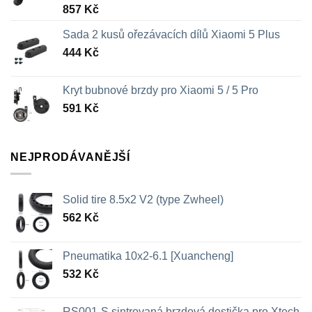
857
Kč
Sada 2 kusů ořezávacích dílů Xiaomi 5 Plus
444
Kč
Kryt bubnové brzdy pro Xiaomi 5 / 5 Pro
591
Kč
NEJPRODÁVANĚJŠÍ
Solid tire 8.5x2 V2 (type Zwheel)
562
Kč
Pneumatika 10x2-6.1 [Xuancheng]
532
Kč
RS001-S sintrovaná brzdová destička pro Xtech