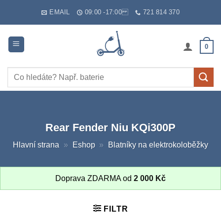
Skip
EMAIL
09:00 -17:00
721 814 370
to
content
0
Hledat:
Rear Fender Niu KQi300P
Hlavní strana
»
Eshop
»
Blatníky na elektrokoloběžky
Doprava ZDARMA od
2 000
Kč
FILTR