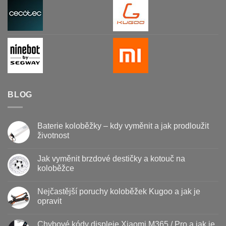
BLOG
Baterie koloběžky – kdy vyměnit a jak prodloužit
životnost
Žádné
komentáře
Jak vyměnit brzdové destičky a kotouč na
u
textu
koloběžce
s
názvem
Žádné
Baterie
komentáře
Nejčastější poruchy koloběžek Kugoo a jak je
koloběžky
u
–
textu
opravit
kdy
s
vyměnit
názvem
Žádné
a
Jak
komentáře
Chybové kódy displeje Xiaomi M365 / Pro a jak je
jak
vyměnit
u