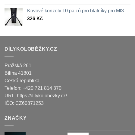
Kovové konzoly 10 palců pro blatníky pro MI3
326
Kč
DÍLYKOLOBĚŽKY.CZ
Pražská 261
Bílina
41801
Česká republika
Telefon:
+420 721 814 370
URL:
https://dilykolobezky.cz/
IČO:
CZ60871253
ZNAČKY