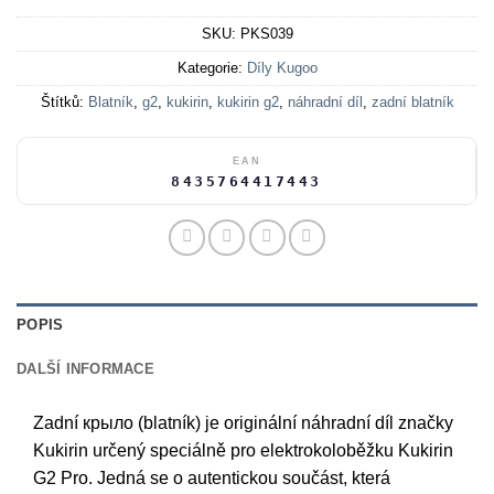
SKU:
PKS039
Kategorie:
Díly Kugoo
Štítků:
Blatník
,
g2
,
kukirin
,
kukirin g2
,
náhradní díl
,
zadní blatník
EAN
8435764417443
POPIS
DALŠÍ INFORMACE
Zadní крылo (blatník) je originální náhradní díl značky
Kukirin určený speciálně pro elektrokoloběžku Kukirin
G2 Pro. Jedná se o autentickou součást, která