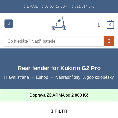
Skip
EMAIL
09:00 -17:00
721 814 370
to
content
0
Hledat:
Rear fender for Kukirin G2 Pro
Hlavní strana
»
Eshop
»
Náhradní díly Kugoo koloběžky
Doprava ZDARMA od
2 000
Kč
FILTR