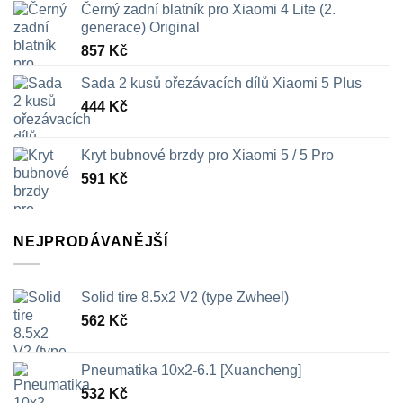
Černý zadní blatník pro Xiaomi 4 Lite (2.
generace) Original
857
Kč
Sada 2 kusů ořezávacích dílů Xiaomi 5 Plus
444
Kč
Kryt bubnové brzdy pro Xiaomi 5 / 5 Pro
591
Kč
NEJPRODÁVANĚJŠÍ
Solid tire 8.5x2 V2 (type Zwheel)
562
Kč
Pneumatika 10x2-6.1 [Xuancheng]
532
Kč