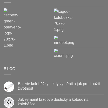
BLOG
Baterie koloběžky – kdy vyměnit a jak prodloužit
životnost
Žádné
komentáře
Jak vyměnit brzdové destičky a kotouč na
u
textu
koloběžce
s