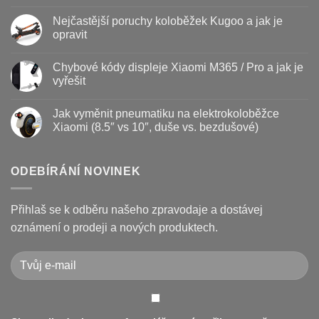
názvem
Žádné
Baterie
komentáře
Nejčastější poruchy koloběžek Kugoo a jak je
koloběžky
u
–
textu
opravit
kdy
s
vyměnit
názvem
Žádné
a
Jak
komentáře
Chybové kódy displeje Xiaomi M365 / Pro a jak je
jak
vyměnit
u
prodloužit
brzdové
textu
vyřešit
životnost
destičky
s
a
názvem
Žádné
kotouč
Nejčastější
komentáře
Jak vyměnit pneumatiku na elektrokoloběžce
na
poruchy
u
koloběžce
koloběžek
textu
Xiaomi (8.5″ vs 10″, duše vs. bezdušové)
Kugoo
s
a
názvem
Žádné
jak
Chybové
komentáře
je
kódy
u
opravit
displeje
textu
ODEBÍRÁNÍ NOVINEK
Xiaomi
s
M365
názvem
/
Jak
Pro
vyměnit
Přihlaš se k odběru našeho zpravodaje a dostávej
a
pneumatiku
jak
na
oznámení o prodeji a nových produktech.
je
elektrokoloběžce
vyřešit
Xiaomi
(8.5″
vs
10″,
duše
vs.
bezdušové)