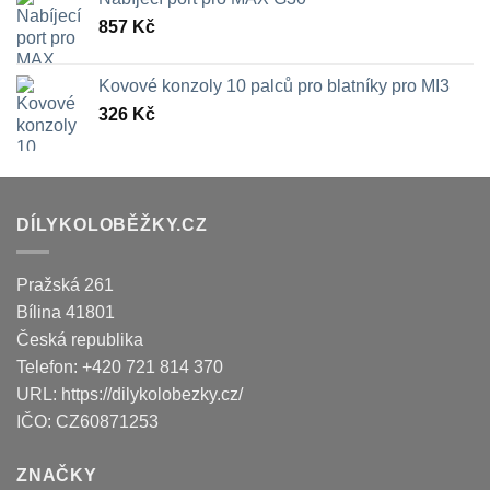
857
Kč
Kovové konzoly 10 palců pro blatníky pro MI3
326
Kč
DÍLYKOLOBĚŽKY.CZ
Pražská 261
Bílina
41801
Česká republika
Telefon:
+420 721 814 370
URL:
https://dilykolobezky.cz/
IČO:
CZ60871253
ZNAČKY