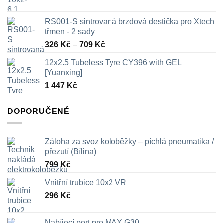
RS001-S sintrovaná brzdová destička pro Xtech
třmen - 2 sady
Rozpětí
326
Kč
–
709
Kč
cen:
12x2.5 Tubeless Tyre CY396 with GEL
326 Kč
[Yuanxing]
až
1 447
Kč
709 Kč
DOPORUČENÉ
Záloha za svoz koloběžky – píchlá pneumatika /
přezutí (Bílina)
799
Kč
Vnitřní trubice 10x2 VR
296
Kč
Nabíjecí port pro MAX G30