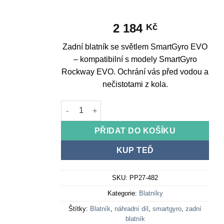
2 184
Kč
Zadní blatník se světlem SmartGyro EVO
– kompatibilní s modely SmartGyro
Rockway EVO. Ochrání vás před vodou a
nečistotami z kola.
Rear fender with light SmartGyro EVO množství
PŘIDAT DO KOŠÍKU
KUP TEĎ
SKU:
PP27-482
Kategorie:
Blatníky
Štítky:
Blatník
,
náhradní díl
,
smartgyro
,
zadní
blatník