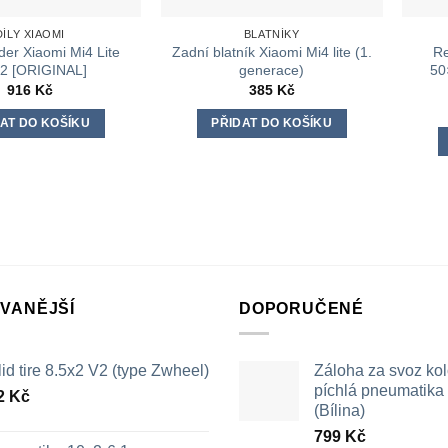
DÍLY XIAOMI
BLATNÍKY
der Xiaomi Mi4 Lite
Zadní blatník Xiaomi Mi4 lite (1.
Re
2 [ORIGINAL]
generace)
50
916
Kč
385
Kč
AT DO KOŠÍKU
PŘIDAT DO KOŠÍKU
VANĚJŠÍ
DOPORUČENÉ
id tire 8.5x2 V2 (type Zwheel)
Záloha za svoz ko
píchlá pneumatika /
2
Kč
(Bílina)
799
Kč