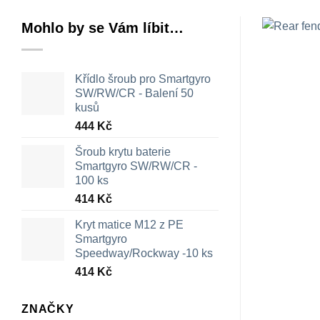
Mohlo by se Vám líbit…
Křídlo šroub pro Smartgyro
SW/RW/CR - Balení 50
kusů
444
Kč
Šroub krytu baterie
Smartgyro SW/RW/CR -
100 ks
414
Kč
Kryt matice M12 z PE
Smartgyro
Speedway/Rockway -10 ks
414
Kč
ZNAČKY