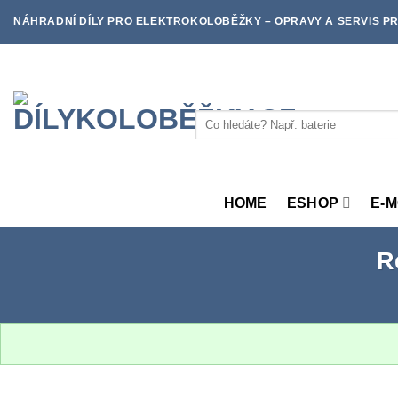
Skip
NÁHRADNÍ DÍLY PRO ELEKTROKOLOBĚŽKY – OPRAVY A SERVIS PR
to
content
Hledat:
HOME
ESHOP
E-
R