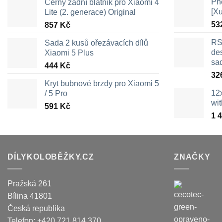
Pn
Černý zadní blatník pro Xiaomi 4
[X
Lite (2. generace) Original
53
857
Kč
RS
Sada 2 kusů ořezávacích dílů
des
Xiaomi 5 Plus
sa
444
Kč
32
Kryt bubnové brzdy pro Xiaomi 5
12
/ 5 Pro
wi
591
Kč
1 
DÍLYKOLOBĚŽKY.CZ
ZNAČKY
Pražská 261
Bílina
41801
Česká republika
Telefon:
+420 721 814 370