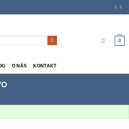
0
OG
O NÁS
KONTAKT
VO