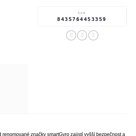
EAN
8435764453359
 renomované značky smartGyro zajistí vyšší bezpečnost a