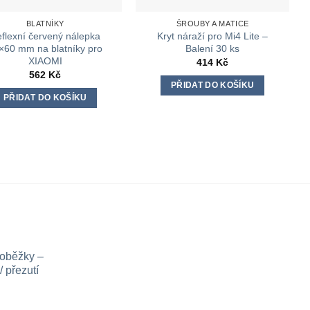
BLATNÍKY
ŠROUBY A MATICE
flexní červený nálepka
Kryt náraží pro Mi4 Lite –
×60 mm na blatníky pro
Balení 30 ks
XIAOMI
414
Kč
562
Kč
PŘIDAT DO KOŠÍKU
PŘIDAT DO KOŠÍKU
loběžky –
 přezutí