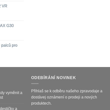
x2 VR
 MAX G30
 palců pro
ODEBÍRÁNÍ NOVINEK
Přihlaš se k odběru našeho zpravodaje a
kdy vyměnit a
dostávej oznámení o prodeji a nových
st
produktech.
destičky a