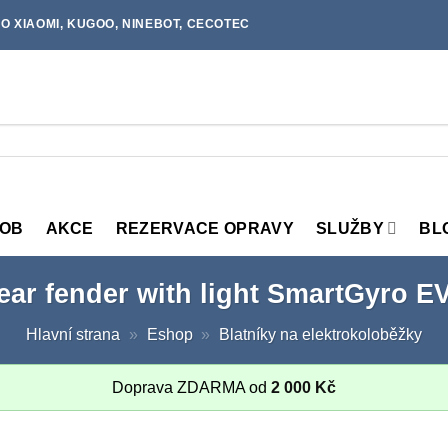
O XIAOMI, KUGOO, NINEBOT, CECOTEC
MOB
AKCE
REZERVACE OPRAVY
SLUŽBY
BL
ear fender with light SmartGyro E
Hlavní strana
»
Eshop
»
Blatníky na elektrokoloběžky
Doprava ZDARMA od
2 000
Kč