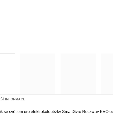
LŠÍ INFORMACE
ník se světlem pro elektrokoloběžky SmartGyro Rockway EVO od