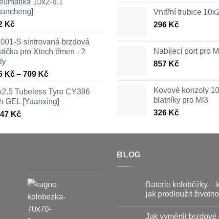
eumatika 10x2-6.1
uancheng]
Vnitřní trubice 10
2
Kč
296
Kč
001-S sintrovaná brzdová
Nabíjecí port pro
tička pro Xtech třmen - 2
dy
857
Kč
Rozpětí
6
Kč
–
709
Kč
cen:
Kovové konzoly 10
x2.5 Tubeless Tyre CY396
326 Kč
blatníky pro MI3
th GEL [Yuanxing]
až
326
Kč
447
Kč
709 Kč
BLOG
Baterie koloběžky – 
jak prodloužit životno
Žádné
komentáře
Jak vyměnit brzdové 
u