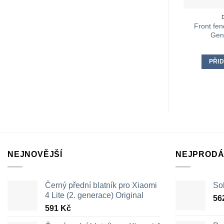
Front fen
Gen
PŘID
NEJNOVĚJŠÍ
NEJPRODÁ
Černý přední blatník pro Xiaomi
Sol
4 Lite (2. generace) Original
56
591
Kč